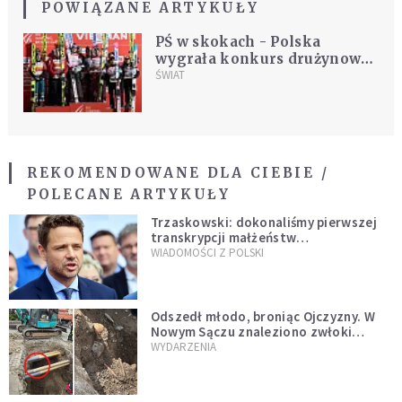
POWIĄZANE ARTYKUŁY
PŚ w skokach - Polska
wygrała konkurs drużynowy
w Klingenthal
ŚWIAT
REKOMENDOWANE DLA CIEBIE /
POLECANE ARTYKUŁY
Trzaskowski: dokonaliśmy pierwszej
transkrypcji małżeństw
jednopłciowych. “Tak jak
WIADOMOŚCI Z POLSKI
zapowiadałem, bez zwłoki,
natychmiast”
Odszedł młodo, broniąc Ojczyzny. W
Nowym Sączu znaleziono zwłoki
mężczyzny z czasów potopu
WYDARZENIA
szwedzkiego