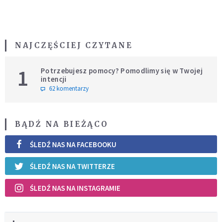
NAJCZĘŚCIEJ CZYTANE
1
Potrzebujesz pomocy? Pomodlimy się w Twojej
intencji
62 komentarzy
BĄDŹ NA BIEŻĄCO
ŚLEDŹ NAS NA FACEBOOKU
ŚLEDŹ NAS NA TWITTERZE
ŚLEDŹ NAS NA INSTAGRAMIE