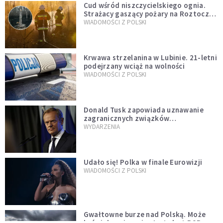
Cud wśród niszczycielskiego ognia.
Strażacy gaszący pożary na Roztoczu
opublikowali niezwykłe zdjęcie
WIADOMOŚCI Z POLSKI
Krwawa strzelanina w Lubinie. 21-letni
podejrzany wciąż na wolności
WIADOMOŚCI Z POLSKI
Donald Tusk zapowiada uznawanie
zagranicznych związków
jednopłciowych. "Państwo oblało ten
WYDARZENIA
test"
Udało się! Polka w finale Eurowizji
WIADOMOŚCI Z POLSKI
Gwałtowne burze nad Polską. Może
być niebezpiecznie. Jest alert RCB