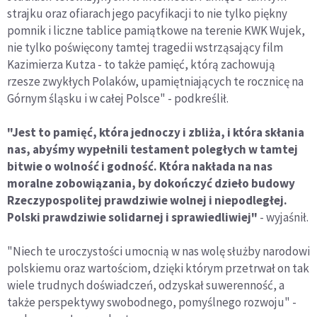
strajku oraz ofiarach jego pacyfikacji to nie tylko piękny
pomnik i liczne tablice pamiątkowe na terenie KWK Wujek,
nie tylko poświęcony tamtej tragedii wstrząsający film
Kazimierza Kutza - to także pamięć, którą zachowują
rzesze zwykłych Polaków, upamiętniających te rocznicę na
Górnym śląsku i w całej Polsce" - podkreślił.
"Jest to pamięć, która jednoczy i zbliża, i która skłania
nas, abyśmy wypełnili testament poległych w tamtej
bitwie o wolność i godność. Która nakłada na nas
moralne zobowiązania, by dokończyć dzieło budowy
Rzeczypospolitej prawdziwie wolnej i niepodległej.
Polski prawdziwie solidarnej i sprawiedliwiej"
- wyjaśnił.
"Niech te uroczystości umocnią w nas wolę służby narodowi
polskiemu oraz wartościom, dzięki którym przetrwał on tak
wiele trudnych doświadczeń, odzyskał suwerenność, a
także perspektywy swobodnego, pomyślnego rozwoju" -