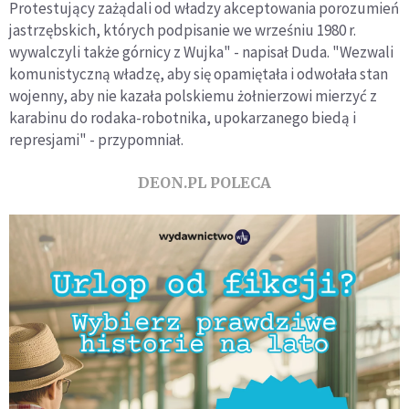
Protestujący zażądali od władzy akceptowania porozumień
jastrzębskich, których podpisanie we wrześniu 1980 r.
wywalczyli także górnicy z Wujka" - napisał Duda. "Wezwali
komunistyczną władzę, aby się opamiętała i odwołała stan
wojenny, aby nie kazała polskiemu żołnierzowi mierzyć z
karabinu do rodaka-robotnika, upokarzanego biedą i
represjami" - przypomniał.
DEON.PL POLECA