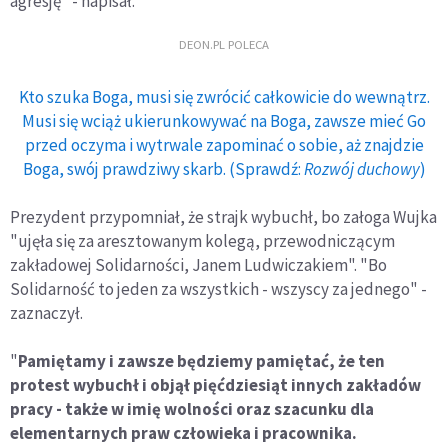
agresję" - napisał.
DEON.PL POLECA
Kto szuka Boga, musi się zwrócić całkowicie do wewnątrz.
Musi się wciąż ukierunkowywać na Boga, zawsze mieć Go
przed oczyma i wytrwale zapominać o sobie, aż znajdzie
Boga, swój prawdziwy skarb. (Sprawdź:
Rozwój duchowy
)
Prezydent przypomniał, że strajk wybuchł, bo załoga Wujka
"ujęła się za aresztowanym kolegą, przewodniczącym
zakładowej Solidarności, Janem Ludwiczakiem". "Bo
Solidarność to jeden za wszystkich - wszyscy za jednego" -
zaznaczył.
"
Pamiętamy i zawsze będziemy pamiętać, że ten
protest wybuchł i objął pięćdziesiąt innych zakładów
pracy - także w imię wolności oraz szacunku dla
elementarnych praw człowieka i pracownika.