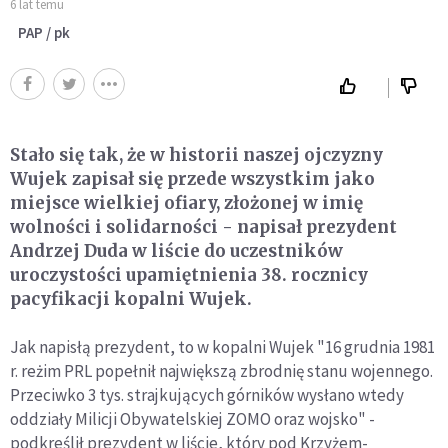
6 lat temu
PAP / pk
Stało się tak, że w historii naszej ojczyzny
Wujek zapisał się przede wszystkim jako
miejsce wielkiej ofiary, złożonej w imię
wolności i solidarności - napisał prezydent
Andrzej Duda w liście do uczestników
uroczystości upamiętnienia 38. rocznicy
pacyfikacji kopalni Wujek.
Jak napisłą prezydent, to w kopalni Wujek "16 grudnia 1981
r. reżim PRL popełnił największą zbrodnię stanu wojennego.
Przeciwko 3 tys. strajkujących górników wysłano wtedy
oddziały Milicji Obywatelskiej ZOMO oraz wojsko" -
podkreślił prezydent w liście, który pod Krzyżem-