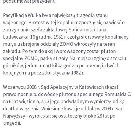
podsumował prezydent.
Pacyfikacja Wujka była największą tragedią stanu
wojennego. Protest w tej kopalni rozpoczął się na wieść o
zatrzymaniu szefa zakładowej Solidarności Jana
Ludwiczaka. 16 grudnia 1981 r. czołgi sforsowały kopalniany
mur, a uzbrojone oddziały ZOMO wkroczyły na teren
zakładu. Po tym do akcji wprowadzony został pluton
specjalny ZOMO, padły strzały. Na miejscu zginęło sześciu
górników, jeden umarł kilka godzin po operacji, dwóch
kolejnych na początku stycznia 1982 r.
W czerwcu 2008 r. Sąd Apelacyjny w Katowicach skazał
prawomocnie b. dowódcę plutonu specjalnego Romualda C.
na 6 lat więzienia, a 13 jego podwładnym wymierzył od 3,5
do 4 lat więzienia. Wniesione kasacje oddalił w 2009 r. Sąd
Najwyższy - wyrok stał się ostateczny blisko 28 lat po
tragedii.