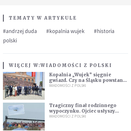
TEMATY W ARTYKULE
#andrzej duda
#kopalnia wujek
#historia
polski
WIĘCEJ W:
WIADOMOŚCI Z POLSKI
Kopalnia „Wujek” sięgnie
gwiazd. Czy na Śląsku powstanie
„Dolina Krzemowa”?
WIADOMOŚCI Z POLSKI
Tragiczny finał rodzinnego
wypoczynku. Ojciec usłyszy
zarzuty
WIADOMOŚCI Z POLSKI