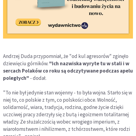
Andrzej Duda przypomniał, że "od kul agresorów" zginęło
dziewięciu górników.
"Ich nazwiska wyryte tu w stali i w
sercach Polaków co roku są odczytywane podczas apelu
poległych"
- dodał.
"To nie był jedynie stan wojenny - to była wojna. Starło się w
niej to, co polskie z tym, co polskości obce. Wolność,
solidarność, wiara, tradycja, rodzina, godne życie dzięki
uczciwej pracy zderzyły się z butą i egoizmem totalitarnej
władzy. Ze służalczością wobec wrogiego imperium, z
wiarołomstwem i nihilizmem, z tchórzostwem, które rodzi