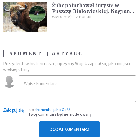
Żubr poturbował turystę w
Puszczy Białowieskiej. Nagranie
daje do myślenia
WIADOMOŚCI Z POLSKI
SKOMENTUJ ARTYKUŁ
Prezydent: w historii naszej ojczyzny Wujek zapisał się jako miejsce
wielkiej ofiary
Zaloguj się
lub
skomentuj jako Gość
Twój komentarz będzie moderowany
DODAJ KOMENTARZ