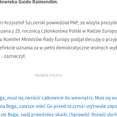
złowieka Guido Raimondim
.
r Krzysztof Szczerski powiedział PAP, że wizyta prezyd
ązana z 25. rocznicą członkostwa Polski w Radzie Europy
ku Komitet Ministrów Rady Europy podjął decyzję o przyję
 w efekcie uznania za w pełni demokratyczne wolnych w
 - zaznaczył.
DEON.PL POLECA
ga, musi się zwrócić całkowicie do wewnątrz. Musi się w
a Boga, zawsze mieć Go przed oczyma i wytrwale zap
dzie Boga, swój prawdziwy skarb. (Sprawdź:
Rozwój duc