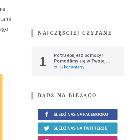
ia
atami
jego
NAJCZĘŚCIEJ CZYTANE
Potrzebujesz pomocy?
1
Pomodlimy się w Twojej
intencji
62 komentarzy
BĄDŹ NA BIEŻĄCO
ŚLEDŹ NAS NA FACEBOOKU
ŚLEDŹ NAS NA TWITTERZE