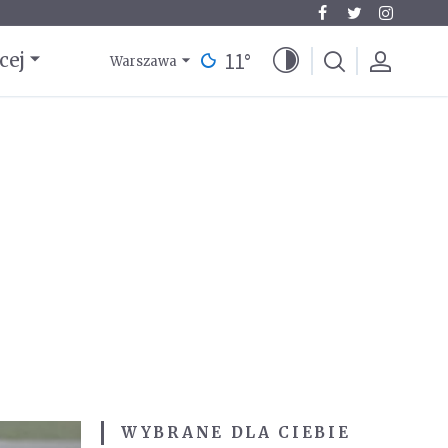
11
°
cej
Warszawa
WYBRANE DLA CIEBIE