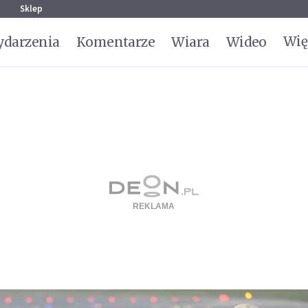
g
Sklep
Wię
darzenia
Komentarze
Wiara
Wideo