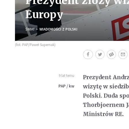
Prezydent złoży wi
Europy
ŚWIAT
WIADOMOŚCI Z POLSKI
(fot. PAP/Paweł Supernak)
9 lat temu
Prezydent Andrze
wizytę w siedzi
PAP / kw
Polski. Duda sp
Thorbjoernem J
Ministrów RE.