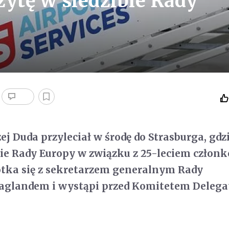
zytę w siedzibie Rady
j Duda przyleciał w środę do Strasburga, gdzi
bie Rady Europy w związku z 25-leciem człon
otka się z sekretarzem generalnym Rady
aglandem i wystąpi przed Komitetem Deleg