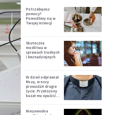
Potrzebujesz
pomocy?
Pomodlimy się w
Twojej intencji
Skuteczna
modlitwa w
sprawach trudnych
i beznadziejnych
W dzień odprawiał
Mszę, w nocy
prowadził drugie
życie. Przełożony
kazał mu opuścić
zakon
Niezawodna