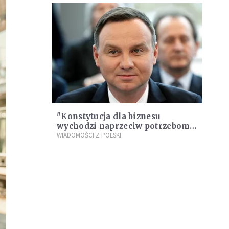
"Konstytucja dla biznesu
wychodzi naprzeciw potrzebom
przedsiębiorców"
WIADOMOŚCI Z POLSKI