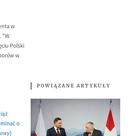
enta w
. "W
ciu Polski
yborów w
POWIĄZANE ARTYKUŁY
ciąż
ominać o
howy
)