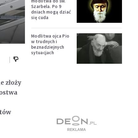
modlitwa do św.
Szarbela. Po 9
dniach mogą dziać
się cuda
Modlitwa ojca Pio
w trudnych i
beznadziejnych
sytuacjach
e złoży
kostwa
atów