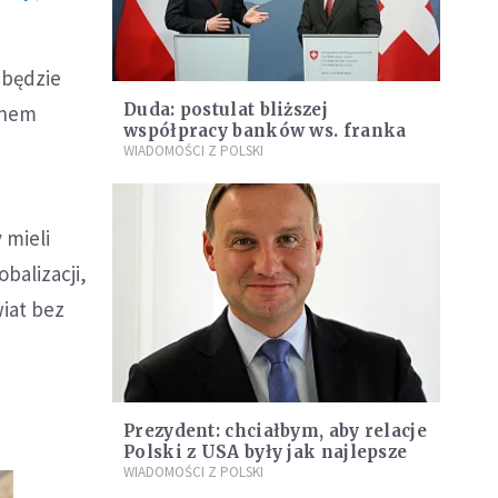
 będzie
Duda: postulat bliższej
anem
współpracy banków ws. franka
WIADOMOŚCI Z POLSKI
 mieli
balizacji,
wiat bez
Prezydent: chciałbym, aby relacje
Polski z USA były jak najlepsze
WIADOMOŚCI Z POLSKI