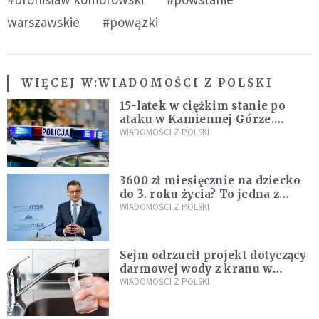
warszawskie
#powązki
WIĘCEJ W:
WIADOMOŚCI Z POLSKI
15-latek w ciężkim stanie po
ataku w Kamiennej Górze.
Policja zatrzymała dwóch
WIADOMOŚCI Z POLSKI
nastolatków
3600 zł miesięcznie na dziecko
do 3. roku życia? To jedna z
propozycji programu "Rozwój
WIADOMOŚCI Z POLSKI
Plus"
Sejm odrzucił projekt dotyczący
darmowej wody z kranu w
restauracjach
WIADOMOŚCI Z POLSKI