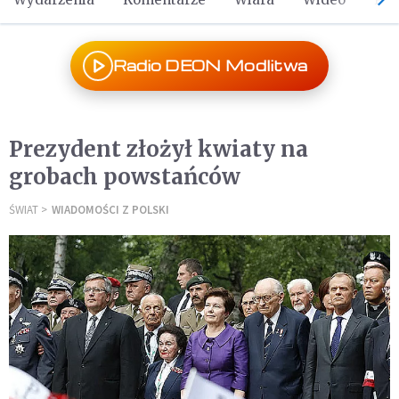
Radio DEON Modlitwa
Prezydent złożył kwiaty na
grobach powstańców
ŚWIAT
WIADOMOŚCI Z POLSKI