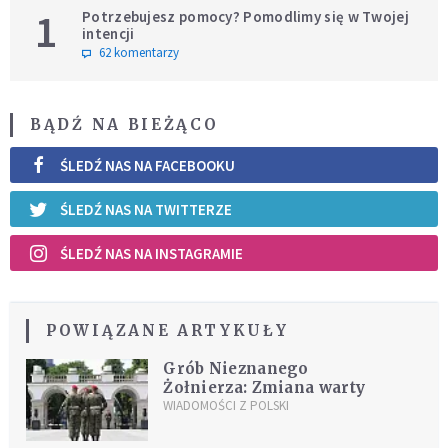
1
Potrzebujesz pomocy? Pomodlimy się w Twojej
intencji
62 komentarzy
BĄDŹ NA BIEŻĄCO
ŚLEDŹ NAS NA FACEBOOKU
ŚLEDŹ NAS NA TWITTERZE
ŚLEDŹ NAS NA INSTAGRAMIE
POWIĄZANE ARTYKUŁY
Grób Nieznanego
Żołnierza: Zmiana warty
WIADOMOŚCI Z POLSKI