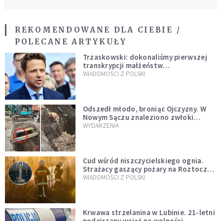
REKOMENDOWANE DLA CIEBIE /
POLECANE ARTYKUŁY
Trzaskowski: dokonaliśmy pierwszej
transkrypcji małżeństw
jednopłciowych. “Tak jak
WIADOMOŚCI Z POLSKI
zapowiadałem, bez zwłoki,
natychmiast”
Odszedł młodo, broniąc Ojczyzny. W
Nowym Sączu znaleziono zwłoki
mężczyzny z czasów potopu
WYDARZENIA
szwedzkiego
Cud wśród niszczycielskiego ognia.
Strażacy gaszący pożary na Roztoczu
opublikowali niezwykłe zdjęcie
WIADOMOŚCI Z POLSKI
Krwawa strzelanina w Lubinie. 21-letni
podejrzany wciąż na wolności