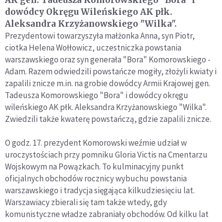
dowódcy Okręgu Wileńskiego AK płk.
Aleksandra Krzyżanowskiego "Wilka".
Prezydentowi towarzyszyła małżonka Anna, syn Piotr,
ciotka Helena Wołłowicz, uczestniczka powstania
warszawskiego oraz syn generała "Bora" Komorowskiego -
Adam. Razem odwiedzili powstańcze mogiły, złożyli kwiaty i
zapalili znicze m.in. na grobie dowódcy Armii Krajowej gen.
Tadeusza Komorowskiego "Bora" i dowódcy okręgu
wileńskiego AK płk. Aleksandra Krzyżanowskiego "Wilka".
Zwiedzili także kwaterę powstańczą, gdzie zapalili znicze.
O godz. 17. prezydent Komorowski weźmie udział w
uroczystościach przy pomniku Gloria Victis na Cmentarzu
Wojskowym na Powązkach. To kulminacyjny punkt
oficjalnych obchodów rocznicy wybuchu powstania
warszawskiego i tradycja sięgająca kilkudziesięciu lat.
Warszawiacy zbierali się tam także wtedy, gdy
komunistyczne władze zabraniały obchodów. Od kilku lat