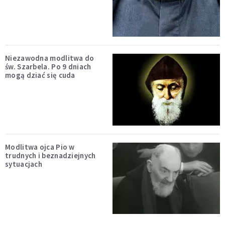
Niezawodna modlitwa do
św. Szarbela. Po 9 dniach
mogą dziać się cuda
Modlitwa ojca Pio w
trudnych i beznadziejnych
sytuacjach