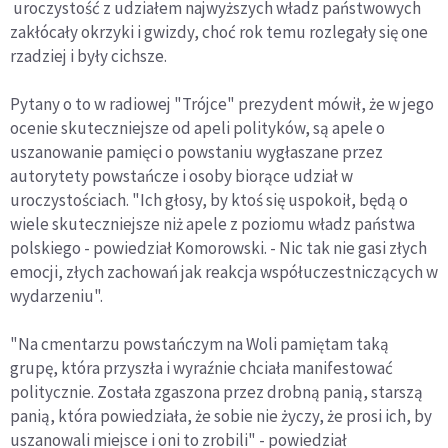
uroczystość z udziałem najwyższych władz państwowych
zakłócały okrzyki i gwizdy, choć rok temu rozlegały się one
rzadziej i były cichsze.
Pytany o to w radiowej "Trójce" prezydent mówił, że w jego
ocenie skuteczniejsze od apeli polityków, są apele o
uszanowanie pamięci o powstaniu wygłaszane przez
autorytety powstańcze i osoby biorące udział w
uroczystościach. "Ich głosy, by ktoś się uspokoił, będą o
wiele skuteczniejsze niż apele z poziomu władz państwa
polskiego - powiedział Komorowski. - Nic tak nie gasi złych
emocji, złych zachowań jak reakcja współuczestniczących w
wydarzeniu".
"Na cmentarzu powstańczym na Woli pamiętam taką
grupę, która przyszła i wyraźnie chciała manifestować
politycznie. Została zgaszona przez drobną panią, starszą
panią, która powiedziała, że sobie nie życzy, że prosi ich, by
uszanowali miejsce i oni to zrobili" - powiedział