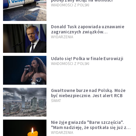
WIADOMOŚCI Z POLSKI
Donald Tusk zapowiada uznawanie
zagranicznych związków
jednopłciowych. "Państwo oblało ten
WYDARZENIA
test"
Udało się! Polka w finale Eurowizji
WIADOMOŚCI Z POLSKI
Gwałtowne burze nad Polską. Może
być niebezpiecznie. Jest alert RCB
ŚWIAT
Nie żyje gwiazda "Barw szczęścia".
"Mam nadzieję, że spotkała się już z
Bogiem, którego tak bardzo kochała"
WYDARZENIA