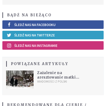
BĄDŹ NA BIEŻĄCO
ŚLEDŹ NAS NA FACEBOOKU
ŚLEDŹ NAS NA TWITTERZE
ŚLEDŹ NAS NA INSTAGRAMIE
POWIĄZANE ARTYKUŁY
Zażalenie na
aresztowanie matki
Magdy
WIADOMOŚCI Z POLSKI
REKOMENDOWANE DLA CIEBIE /