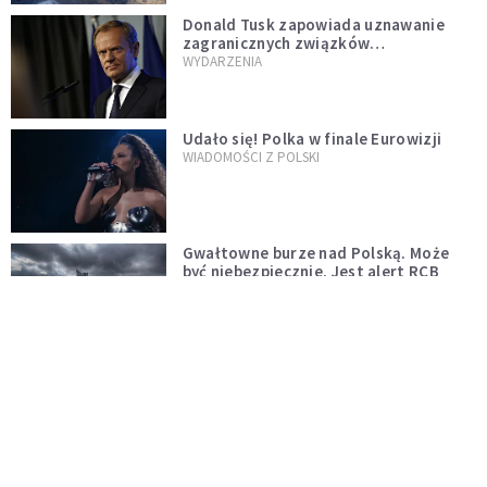
Donald Tusk zapowiada uznawanie
zagranicznych związków
jednopłciowych. "Państwo oblało ten
WYDARZENIA
test"
Udało się! Polka w finale Eurowizji
WIADOMOŚCI Z POLSKI
Gwałtowne burze nad Polską. Może
być niebezpiecznie. Jest alert RCB
ŚWIAT
Nie żyje gwiazda "Barw szczęścia".
"Mam nadzieję, że spotkała się już z
Bogiem, którego tak bardzo kochała"
WYDARZENIA