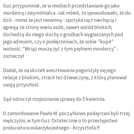
Guz przypomniał, że w mediach przedstawiano go jako
mordercę i zwyrodnialca. Jak mówił, to spowodowało, że do
dziś - mimo że jest niewinny - spotyka się z niechęcią i
agresją ze strony wielu osób, nawet wśród bliskich;
dochodzą do niego słuchy o groźbach wygłaszanych pod
jego adresem, czy o podejrzeniach, że sobie "kupił"
wolność. "Wciąż muszę żyć z tym piętnem mordercy" -
zaznaczył.
Dodał, że na skutek aresztowania pogorszyły się jego
relacje z bliskimi, stracił też dziewczynę, z którą planował
swoją przyszłość.
Sąd odroczył rozpoznanie sprawy do 5 kwietnia.
O zamordowanie Pawła M. początkowo podejrzani byli trzej
mężczyźni, w tym Guz. Ostatecznie o to przestępstwo
prokuratura oskarżyła jednego - Krzysztofa P.