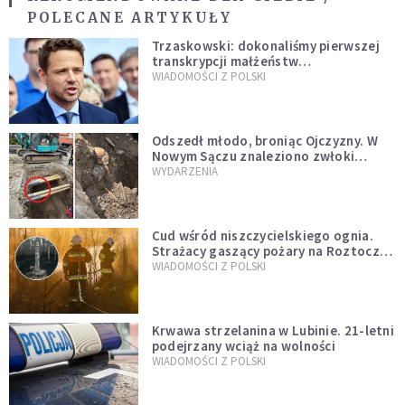
POLECANE ARTYKUŁY
Trzaskowski: dokonaliśmy pierwszej
transkrypcji małżeństw
jednopłciowych. “Tak jak
WIADOMOŚCI Z POLSKI
zapowiadałem, bez zwłoki,
natychmiast”
Odszedł młodo, broniąc Ojczyzny. W
Nowym Sączu znaleziono zwłoki
mężczyzny z czasów potopu
WYDARZENIA
szwedzkiego
Cud wśród niszczycielskiego ognia.
Strażacy gaszący pożary na Roztoczu
opublikowali niezwykłe zdjęcie
WIADOMOŚCI Z POLSKI
Krwawa strzelanina w Lubinie. 21-letni
podejrzany wciąż na wolności
WIADOMOŚCI Z POLSKI