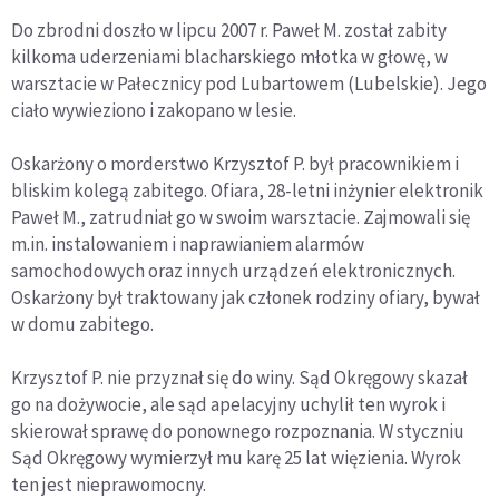
Do zbrodni doszło w lipcu 2007 r. Paweł M. został zabity
kilkoma uderzeniami blacharskiego młotka w głowę, w
warsztacie w Pałecznicy pod Lubartowem (Lubelskie). Jego
ciało wywieziono i zakopano w lesie.
Oskarżony o morderstwo Krzysztof P. był pracownikiem i
bliskim kolegą zabitego. Ofiara, 28-letni inżynier elektronik
Paweł M., zatrudniał go w swoim warsztacie. Zajmowali się
m.in. instalowaniem i naprawianiem alarmów
samochodowych oraz innych urządzeń elektronicznych.
Oskarżony był traktowany jak członek rodziny ofiary, bywał
w domu zabitego.
Krzysztof P. nie przyznał się do winy. Sąd Okręgowy skazał
go na dożywocie, ale sąd apelacyjny uchylił ten wyrok i
skierował sprawę do ponownego rozpoznania. W styczniu
Sąd Okręgowy wymierzył mu karę 25 lat więzienia. Wyrok
ten jest nieprawomocny.