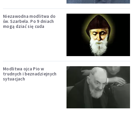
Niezawodna modlitwa do
św. Szarbela. Po 9 dniach
mogą dziać się cuda
Modlitwa ojca Pio w
trudnych i beznadziejnych
sytuacjach