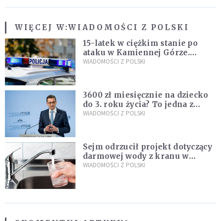
WIĘCEJ W:
WIADOMOŚCI Z POLSKI
15-latek w ciężkim stanie po
ataku w Kamiennej Górze.
Policja zatrzymała dwóch
WIADOMOŚCI Z POLSKI
nastolatków
3600 zł miesięcznie na dziecko
do 3. roku życia? To jedna z
propozycji programu "Rozwój
WIADOMOŚCI Z POLSKI
Plus"
Sejm odrzucił projekt dotyczący
darmowej wody z kranu w
restauracjach
WIADOMOŚCI Z POLSKI