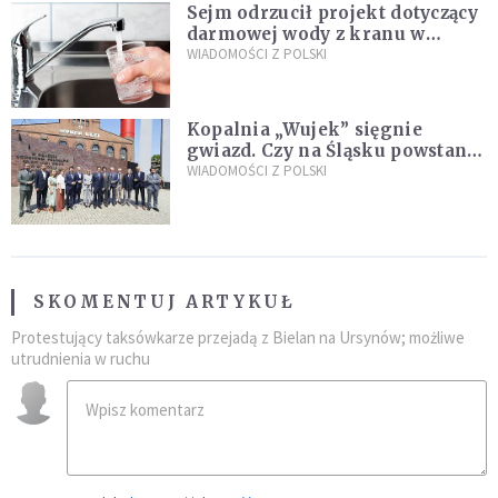
Sejm odrzucił projekt dotyczący
darmowej wody z kranu w
restauracjach
WIADOMOŚCI Z POLSKI
Kopalnia „Wujek” sięgnie
gwiazd. Czy na Śląsku powstanie
„Dolina Krzemowa”?
WIADOMOŚCI Z POLSKI
SKOMENTUJ ARTYKUŁ
Protestujący taksówkarze przejadą z Bielan na Ursynów; możliwe
utrudnienia w ruchu