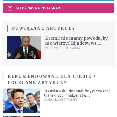
ŚLEDŹ NAS NA INSTAGRAMIE
POWIĄZANE ARTYKUŁY
Kreml: nie mamy powodu, by
nie wierzyć Rijadowi ws.
zabójstwa dziennikarza
WIADOMOŚCI ZE ŚWIATA
REKOMENDOWANE DLA CIEBIE /
POLECANE ARTYKUŁY
Trzaskowski: dokonaliśmy pierwszej
transkrypcji małżeństw
jednopłciowych. “Tak jak
WIADOMOŚCI Z POLSKI
zapowiadałem, bez zwłoki,
natychmiast”