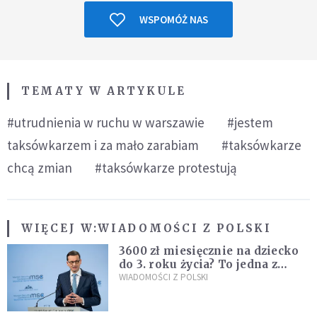
WSPOMÓŻ NAS
TEMATY W ARTYKULE
#utrudnienia w ruchu w warszawie
#jestem
taksówkarzem i za mało zarabiam
#taksówkarze
chcą zmian
#taksówkarze protestują
WIĘCEJ W:
WIADOMOŚCI Z POLSKI
3600 zł miesięcznie na dziecko
do 3. roku życia? To jedna z
propozycji programu "Rozwój
WIADOMOŚCI Z POLSKI
Plus"