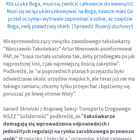
Kto szuka Boga, musi się zwrócić całkowicie do wewnątrz.
Musi się wciąż ukierunkowywać na Boga, zawsze mieć Go
przed oczyma i wytrwale zapominać o sobie, aż znajdzie
Boga, swój prawdziwy skarb. (Sprawdź:
Rozwój duchowy
)
Wiceprzewodniczący związku zawodowego taksówkarzy
"Warszawski Taksówkarz" Artur Wnorowski poinformował
PAP, że "trasa została ustalona tak, żeby przebiegała po jak
najprostszej linii, z jak najmniejszą ilością zakrętów".
Podkreślił, że "w poprzednich planach przejazdu było
odwiedzanie okolic urzędów miejskich, ale teraz już nie ma
takiego zamiaru; chcemy tylko przejechać i będziemy się
poruszać po lewej stronie Wisły".
Gerard Skroński z Krajowej Sekcji Transportu Drogowego
NSZZ "Solidarność" podkreślił, że "
taksówkarze
domagają się wprowadzenia odpowiednich i
jednolitych regulacji na rynku zarobkowego przewozu
osób
". W związku z tym chcą "przepisów, które zapewnią