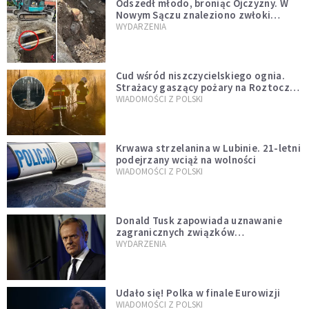
Odszedł młodo, broniąc Ojczyzny. W
Nowym Sączu znaleziono zwłoki
mężczyzny z czasów potopu
WYDARZENIA
szwedzkiego
Cud wśród niszczycielskiego ognia.
Strażacy gaszący pożary na Roztoczu
opublikowali niezwykłe zdjęcie
WIADOMOŚCI Z POLSKI
Krwawa strzelanina w Lubinie. 21-letni
podejrzany wciąż na wolności
WIADOMOŚCI Z POLSKI
Donald Tusk zapowiada uznawanie
zagranicznych związków
jednopłciowych. "Państwo oblało ten
WYDARZENIA
test"
Udało się! Polka w finale Eurowizji
WIADOMOŚCI Z POLSKI