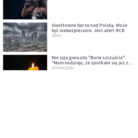
Gwałtowne burze nad Polską. Może
być niebezpiecznie. Jest alert RCB
ŚWIAT
Nie żyje gwiazda "Barw szczęścia".
"Mam nadzieję, że spotkała się już z
Bogiem, którego tak bardzo kochała"
WYDARZENIA