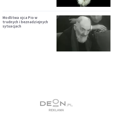
Modlitwa ojca Pio w
trudnych i beznadziejnych
sytuacjach