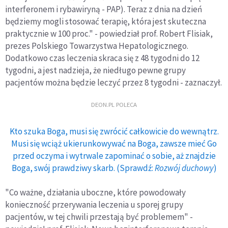
interferonem i rybawiryną - PAP). Teraz z dnia na dzień
będziemy mogli stosować terapię, która jest skuteczna
praktycznie w 100 proc." - powiedział prof. Robert Flisiak,
prezes Polskiego Towarzystwa Hepatologicznego.
Dodatkowo czas leczenia skraca się z 48 tygodni do 12
tygodni, a jest nadzieja, że niedługo pewne grupy
pacjentów można będzie leczyć przez 8 tygodni - zaznaczył.
DEON.PL POLECA
Kto szuka Boga, musi się zwrócić całkowicie do wewnątrz.
Musi się wciąż ukierunkowywać na Boga, zawsze mieć Go
przed oczyma i wytrwale zapominać o sobie, aż znajdzie
Boga, swój prawdziwy skarb. (Sprawdź:
Rozwój duchowy
)
"Co ważne, działania uboczne, które powodowały
konieczność przerywania leczenia u sporej grupy
pacjentów, w tej chwili przestają być problemem" -