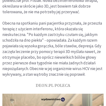
powiedział prof. Flisiak. Nowa bezinterferonowa terapia,
określana w skrócie jako 3D, jest bowiem tak dobrze
tolerowana, że nie ma potrzeby jej przerywać.
Obecna na spotkaniu pani pacjentka przyznała, że przeszła
terapię z użyciem interferonu, która okazała się
nieskuteczna. "Po każdym zastrzyku czułam się, jakbym
schodziła na dno piekła" - opowiadała. Za każdym razem
pojawiała się wysoka gorączka, bóle stawów, depresja. Gdy
zaczęła leczenie przy pomocy terapii 3D myślała nawet, że
otrzymuje placebo, bo oprócz niewielkich bólów głowy
przez pierwsze dwa tygodnie nie miała żadnych działań
niepożądanych. Obecnie w jej organizmie wirus HCV nie jest
wykrywany, a stan wątroby znacznie się poprawił.
DEON.PL POLECA