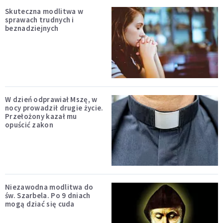
Skuteczna modlitwa w
sprawach trudnych i
beznadziejnych
W dzień odprawiał Mszę, w
nocy prowadził drugie życie.
Przełożony kazał mu
opuścić zakon
Niezawodna modlitwa do
św. Szarbela. Po 9 dniach
mogą dziać się cuda