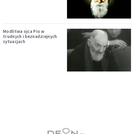
Modlitwa ojca Pio w
trudnych i beznadziejnych
sytuacjach