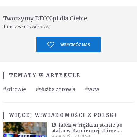
Tworzymy DEON.pl dla Ciebie
Tu możesz nas wesprzeć.
WSPOMÓŻ NAS
TEMATY W ARTYKULE
#zdrowie
#służba zdrowia
#wzw
WIĘCEJ W:
WIADOMOŚCI Z POLSKI
15-latek w ciężkim stanie po
ataku w Kamiennej Górze.
Policja zatrzymała dwóch
WIADOMOŚCI Z POLSKI