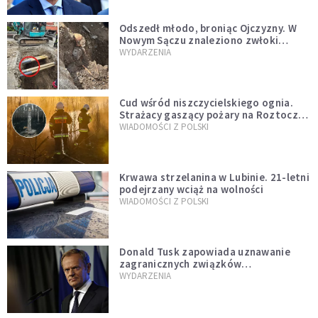
natychmiast”
Odszedł młodo, broniąc Ojczyzny. W
Nowym Sączu znaleziono zwłoki
mężczyzny z czasów potopu
WYDARZENIA
szwedzkiego
Cud wśród niszczycielskiego ognia.
Strażacy gaszący pożary na Roztoczu
opublikowali niezwykłe zdjęcie
WIADOMOŚCI Z POLSKI
Krwawa strzelanina w Lubinie. 21-letni
podejrzany wciąż na wolności
WIADOMOŚCI Z POLSKI
Donald Tusk zapowiada uznawanie
zagranicznych związków
jednopłciowych. "Państwo oblało ten
WYDARZENIA
test"