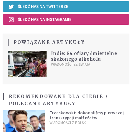
ŚLEDŹ NAS NA TWITTERZE
ŚLEDŹ NAS NA INSTAGRAMIE
POWIĄZANE ARTYKUŁY
Indie: 84 ofiary śmiertelne
skażonego alkoholu
WIADOMOŚCI ZE ŚWIATA
REKOMENDOWANE DLA CIEBIE /
POLECANE ARTYKUŁY
Trzaskowski: dokonaliśmy pierwszej
transkrypcji małżeństw
jednopłciowych. “Tak jak
WIADOMOŚCI Z POLSKI
zapowiadałem, bez zwłoki,