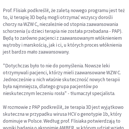
Prof. Flisiak podkreślił, że zaletą nowego programu jest też
to, iż terapię 3D będą mogli otrzymać wszyscy dorośli
chorzy na WZW C, niezależnie od stopnia zaawansowania
schorzenia (u dzieci terapia nie została przebadana - PAP).
Będą to zarówno pacjenci z zaawansowanym włóknieniem
wątroby i marskością, jak i ci, u których proces włóknienia
jest bardzo mało zaawansowany.
"Dotychczas było to nie do pomyślenia. Nowsze leki
otrzymywali pacjenci, którzy mieli zaawansowane WZW C.
Jednocześnie u nich właśnie skuteczność nowych terapii
była najmniejsza, dlatego grupa pacjentów po
nieskutecznym leczeniu rosła" - tłumaczył specjalista.
W rozmowie z PAP podkreślił, że terapia 3D jest wyjątkowo
skuteczna w przypadku wirusa HCV o genotypie 1b, który
dominuje w Polsce. Według prof. Flisiaka potwierdzają to
wyniki badania o akronimie AMBER, w którym udział wzięło