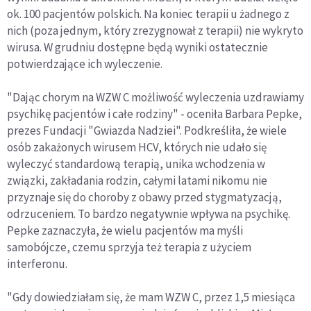
ok. 100 pacjentów polskich. Na koniec terapii u żadnego z
nich (poza jednym, który zrezygnował z terapii) nie wykryto
wirusa. W grudniu dostępne będą wyniki ostatecznie
potwierdzające ich wyleczenie.
"Dając chorym na WZW C możliwość wyleczenia uzdrawiamy
psychikę pacjentów i całe rodziny" - oceniła Barbara Pepke,
prezes Fundacji "Gwiazda Nadziei". Podkreśliła, że wiele
osób zakażonych wirusem HCV, których nie udało się
wyleczyć standardową terapią, unika wchodzenia w
związki, zakładania rodzin, całymi latami nikomu nie
przyznaje się do choroby z obawy przed stygmatyzacją,
odrzuceniem. To bardzo negatywnie wpływa na psychikę.
Pepke zaznaczyła, że wielu pacjentów ma myśli
samobójcze, czemu sprzyja też terapia z użyciem
interferonu.
"Gdy dowiedziałam się, że mam WZW C, przez 1,5 miesiąca