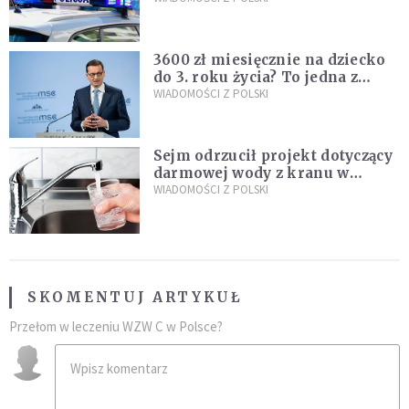
nastolatków
3600 zł miesięcznie na dziecko
do 3. roku życia? To jedna z
propozycji programu "Rozwój
WIADOMOŚCI Z POLSKI
Plus"
Sejm odrzucił projekt dotyczący
darmowej wody z kranu w
restauracjach
WIADOMOŚCI Z POLSKI
SKOMENTUJ ARTYKUŁ
Przełom w leczeniu WZW C w Polsce?