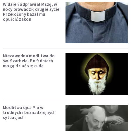
W dzień odprawiał Mszę, w
nocy prowadził drugie życie.
Przełożony kazał mu
opuścić zakon
Niezawodna modlitwa do
św. Szarbela. Po 9 dniach
mogą dziać się cuda
Modlitwa ojca Pio w
trudnych i beznadziejnych
sytuacjach