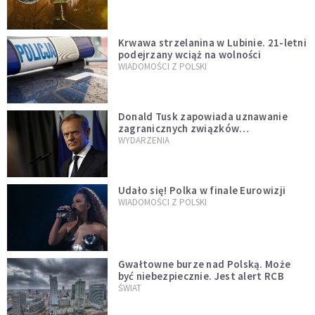
Krwawa strzelanina w Lubinie. 21-letni
podejrzany wciąż na wolności
WIADOMOŚCI Z POLSKI
Donald Tusk zapowiada uznawanie
zagranicznych związków
jednopłciowych. "Państwo oblało ten
WYDARZENIA
test"
Udało się! Polka w finale Eurowizji
WIADOMOŚCI Z POLSKI
Gwałtowne burze nad Polską. Może
być niebezpiecznie. Jest alert RCB
ŚWIAT