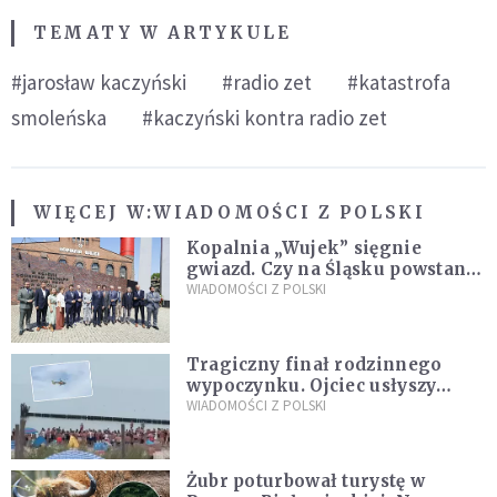
TEMATY W ARTYKULE
#jarosław kaczyński
#radio zet
#katastrofa
smoleńska
#kaczyński kontra radio zet
WIĘCEJ W:
WIADOMOŚCI Z POLSKI
Kopalnia „Wujek” sięgnie
gwiazd. Czy na Śląsku powstanie
„Dolina Krzemowa”?
WIADOMOŚCI Z POLSKI
Tragiczny finał rodzinnego
wypoczynku. Ojciec usłyszy
zarzuty
WIADOMOŚCI Z POLSKI
Żubr poturbował turystę w