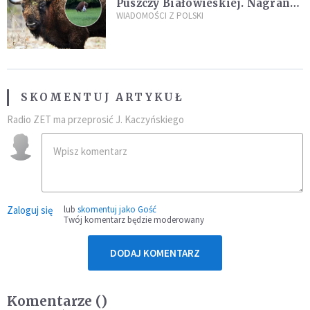
Puszczy Białowieskiej. Nagranie
daje do myślenia
WIADOMOŚCI Z POLSKI
SKOMENTUJ ARTYKUŁ
Radio ZET ma przeprosić J. Kaczyńskiego
Zaloguj się
lub
skomentuj jako Gość
Twój komentarz będzie moderowany
DODAJ KOMENTARZ
Komentarze (
)