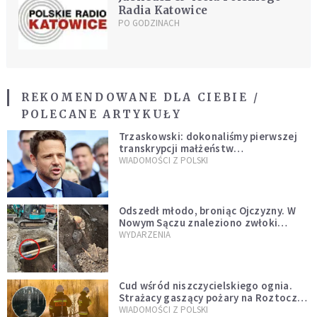
Radia Katowice
PO GODZINACH
REKOMENDOWANE DLA CIEBIE /
POLECANE ARTYKUŁY
Trzaskowski: dokonaliśmy pierwszej
transkrypcji małżeństw
jednopłciowych. “Tak jak
WIADOMOŚCI Z POLSKI
zapowiadałem, bez zwłoki,
natychmiast”
Odszedł młodo, broniąc Ojczyzny. W
Nowym Sączu znaleziono zwłoki
mężczyzny z czasów potopu
WYDARZENIA
szwedzkiego
Cud wśród niszczycielskiego ognia.
Strażacy gaszący pożary na Roztoczu
opublikowali niezwykłe zdjęcie
WIADOMOŚCI Z POLSKI