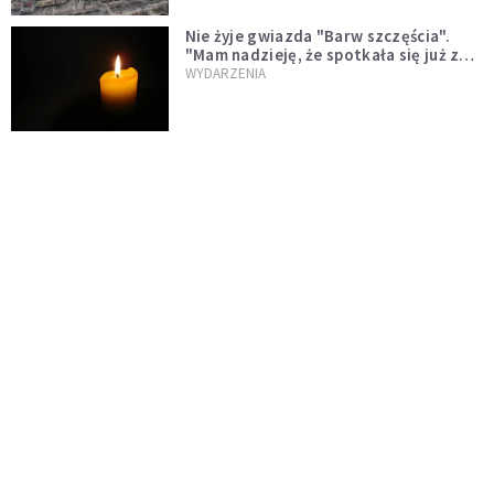
Nie żyje gwiazda "Barw szczęścia".
"Mam nadzieję, że spotkała się już z
Bogiem, którego tak bardzo kochała"
WYDARZENIA