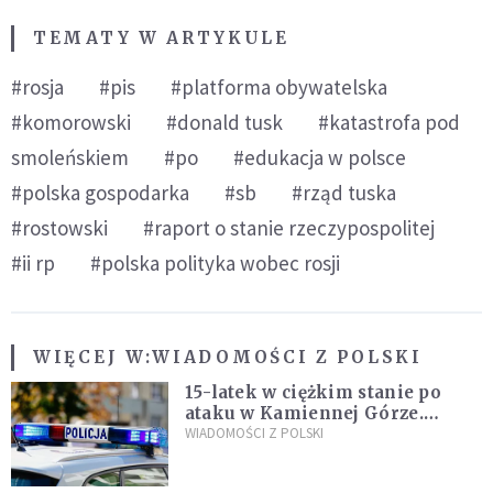
TEMATY W ARTYKULE
#rosja
#pis
#platforma obywatelska
#komorowski
#donald tusk
#katastrofa pod
smoleńskiem
#po
#edukacja w polsce
#polska gospodarka
#sb
#rząd tuska
#rostowski
#raport o stanie rzeczypospolitej
#ii rp
#polska polityka wobec rosji
WIĘCEJ W:
WIADOMOŚCI Z POLSKI
15-latek w ciężkim stanie po
ataku w Kamiennej Górze.
Policja zatrzymała dwóch
WIADOMOŚCI Z POLSKI
nastolatków