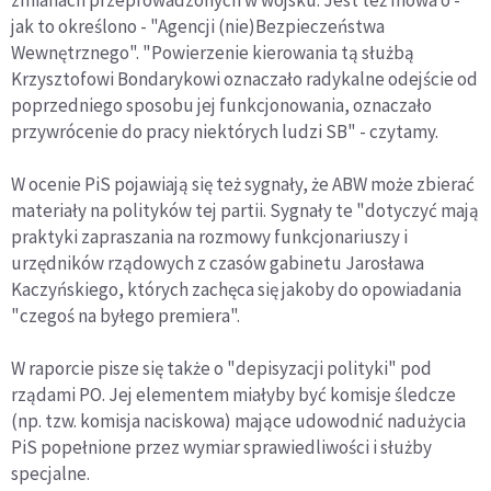
jak to określono - "Agencji (nie)Bezpieczeństwa
Wewnętrznego". "Powierzenie kierowania tą służbą
Krzysztofowi Bondarykowi oznaczało radykalne odejście od
poprzedniego sposobu jej funkcjonowania, oznaczało
przywrócenie do pracy niektórych ludzi SB" - czytamy.
W ocenie PiS pojawiają się też sygnały, że ABW może zbierać
materiały na polityków tej partii. Sygnały te "dotyczyć mają
praktyki zapraszania na rozmowy funkcjonariuszy i
urzędników rządowych z czasów gabinetu Jarosława
Kaczyńskiego, których zachęca się jakoby do opowiadania
"czegoś na byłego premiera".
W raporcie pisze się także o "depisyzacji polityki" pod
rządami PO. Jej elementem miałyby być komisje śledcze
(np. tzw. komisja naciskowa) mające udowodnić nadużycia
PiS popełnione przez wymiar sprawiedliwości i służby
specjalne.