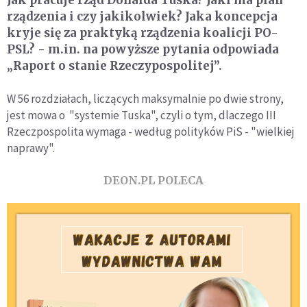
rządzenia i czy jakikolwiek? Jaka koncepcja
kryje się za praktyką rządzenia koalicji PO-
PSL? - m.in. na powyższe pytania odpowiada
„Raport o stanie Rzeczypospolitej”.
W 56 rozdziałach, liczących maksymalnie po dwie strony,
jest mowa o "systemie Tuska", czyli o tym, dlaczego III
Rzeczpospolita wymaga - według polityków PiS - "wielkiej
naprawy".
DEON.PL POLECA