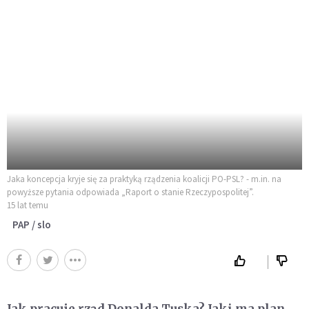
Jaka koncepcja kryje się za praktyką rządzenia koalicji PO-PSL? - m.in. na
powyższe pytania odpowiada „Raport o stanie Rzeczypospolitej”.
15 lat temu
PAP / slo
Jak pracuje rząd Donalda Tuska? Jaki ma plan