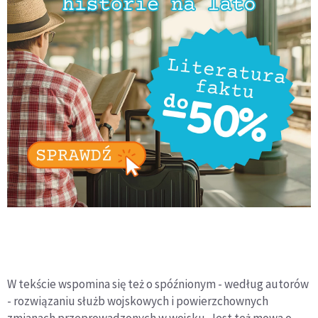
W tekście wspomina się też o spóźnionym - według autorów
- rozwiązaniu służb wojskowych i powierzchownych
zmianach przeprowadzonych w wojsku. Jest też mowa o -