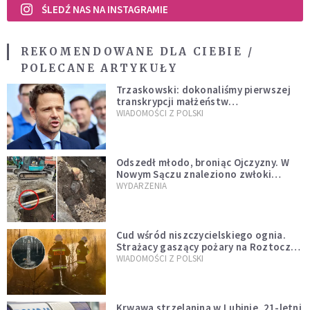
ŚLEDŹ NAS NA INSTAGRAMIE
REKOMENDOWANE DLA CIEBIE /
POLECANE ARTYKUŁY
Trzaskowski: dokonaliśmy pierwszej
transkrypcji małżeństw
jednopłciowych. “Tak jak
WIADOMOŚCI Z POLSKI
zapowiadałem, bez zwłoki,
natychmiast”
Odszedł młodo, broniąc Ojczyzny. W
Nowym Sączu znaleziono zwłoki
mężczyzny z czasów potopu
WYDARZENIA
szwedzkiego
Cud wśród niszczycielskiego ognia.
Strażacy gaszący pożary na Roztoczu
opublikowali niezwykłe zdjęcie
WIADOMOŚCI Z POLSKI
Krwawa strzelanina w Lubinie. 21-letni