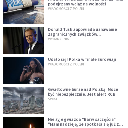
podejrzany wciąż na wolności
WIADOMOŚCI Z POLSKI
Donald Tusk zapowiada uznawanie
zagranicznych związków
jednopłciowych. "Państwo oblało ten
WYDARZENIA
test"
Udało się! Polka w finale Eurowizji
WIADOMOŚCI Z POLSKI
Gwałtowne burze nad Polską. Może
być niebezpiecznie. Jest alert RCB
ŚWIAT
Nie żyje gwiazda "Barw szczęścia".
"Mam nadzieję, że spotkała się już z