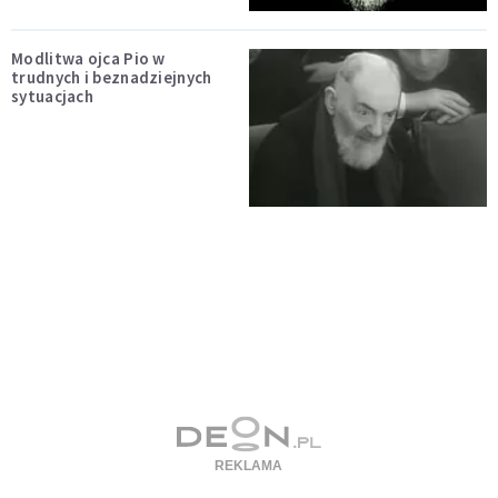
Modlitwa ojca Pio w
trudnych i beznadziejnych
sytuacjach