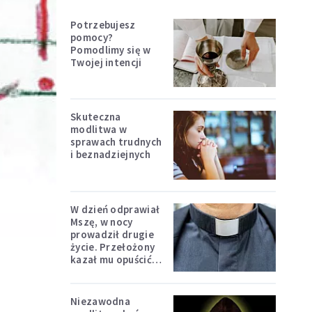
Potrzebujesz
pomocy?
Pomodlimy się w
Twojej intencji
Skuteczna
modlitwa w
sprawach trudnych
i beznadziejnych
W dzień odprawiał
Mszę, w nocy
prowadził drugie
życie. Przełożony
kazał mu opuścić
zakon
Niezawodna