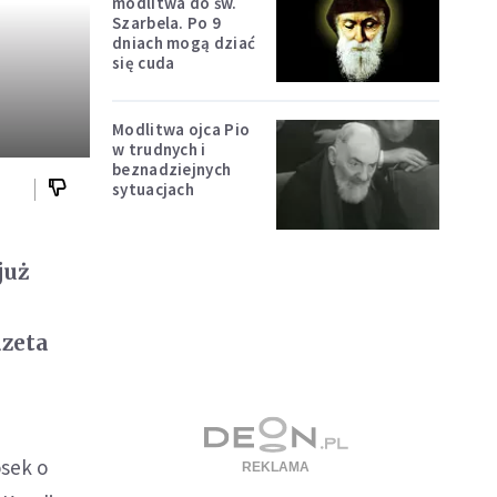
modlitwa do św.
Szarbela. Po 9
dniach mogą dziać
się cuda
Modlitwa ojca Pio
w trudnych i
beznadziejnych
sytuacjach
już
azeta
osek o