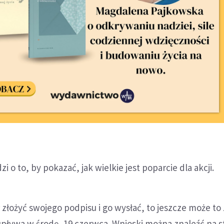
i o to, by pokazać, jak wielkie jest poparcie dla akcji.
ł złożyć swojego podpisu i go wysłać, to jeszcze może to 
pływa w środę, 19 czerwca. Wnioski można znaleźć na s