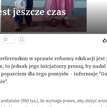
st jeszcze czas
referendum w sprawie reformy edukacji jest 
, to jednak jego inicjatorzy proszą, by nadal
 z poparciem dla tego pomysłu - informuje "G
ie".
podpisów (950 tys.), ile wymaga prawo, aby złożyć wni