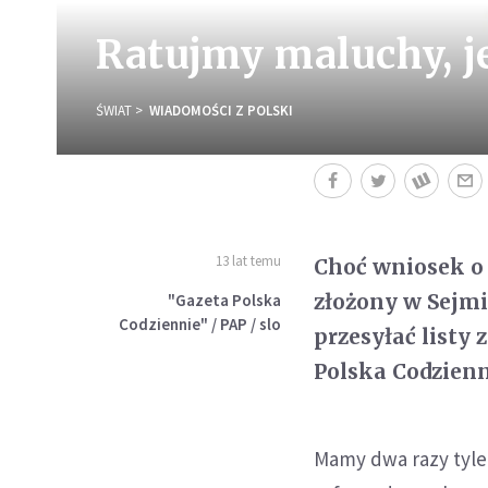
Ratujmy maluchy, je
ŚWIAT
WIADOMOŚCI Z POLSKI
13 lat temu
Choć wniosek o 
złożony w Sejmie
"Gazeta Polska
Codziennie" / PAP / slo
przesyłać listy
Polska Codzienn
Mamy dwa razy tyle 