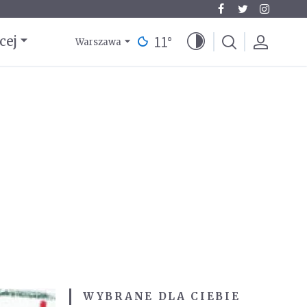
11
°
cej
Warszawa
WYBRANE DLA CIEBIE