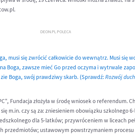
ow.pl.
DEON.PL POLECA
ga, musi się zwrócić całkowicie do wewnątrz. Musi się w
a Boga, zawsze mieć Go przed oczyma i wytrwale zap
dzie Boga, swój prawdziwy skarb. (Sprawdź:
Rozwój duc
C", Fundacja złożyła w środę wniosek o referendum. Ch
 się m.in. czy są za: zniesieniem obowiązku szkolnego 6
edszkolnego dla 5-latków; przywróceniem w liceach pe
nnych przedmiotów; ustawowym powstrzymaniem procesu l