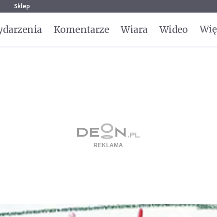
g
Sklep
Wię
darzenia
Komentarze
Wiara
Wideo