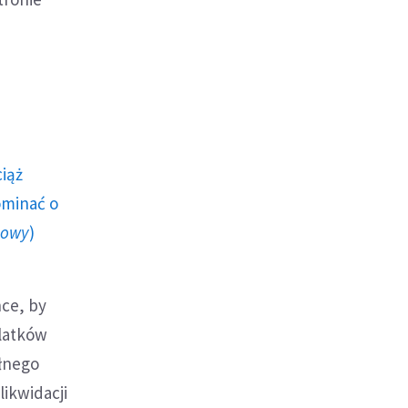
ciąż
ominać o
howy
)
ce, by
-latków
łnego
ikwidacji