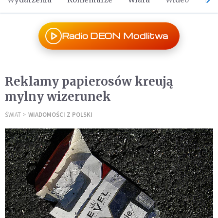
Radio DEON Modlitwa
Reklamy papierosów kreują
mylny wizerunek
ŚWIAT
WIADOMOŚCI Z POLSKI