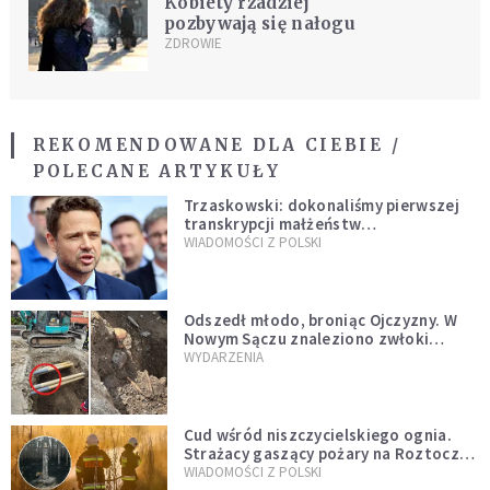
Kobiety rzadziej
pozbywają się nałogu
ZDROWIE
REKOMENDOWANE DLA CIEBIE /
POLECANE ARTYKUŁY
Trzaskowski: dokonaliśmy pierwszej
transkrypcji małżeństw
jednopłciowych. “Tak jak
WIADOMOŚCI Z POLSKI
zapowiadałem, bez zwłoki,
natychmiast”
Odszedł młodo, broniąc Ojczyzny. W
Nowym Sączu znaleziono zwłoki
mężczyzny z czasów potopu
WYDARZENIA
szwedzkiego
Cud wśród niszczycielskiego ognia.
Strażacy gaszący pożary na Roztoczu
opublikowali niezwykłe zdjęcie
WIADOMOŚCI Z POLSKI