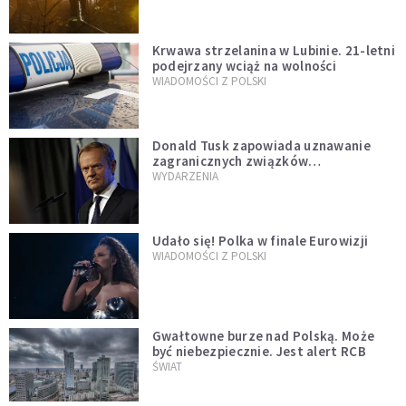
Krwawa strzelanina w Lubinie. 21-letni
podejrzany wciąż na wolności
WIADOMOŚCI Z POLSKI
Donald Tusk zapowiada uznawanie
zagranicznych związków
jednopłciowych. "Państwo oblało ten
WYDARZENIA
test"
Udało się! Polka w finale Eurowizji
WIADOMOŚCI Z POLSKI
Gwałtowne burze nad Polską. Może
być niebezpiecznie. Jest alert RCB
ŚWIAT