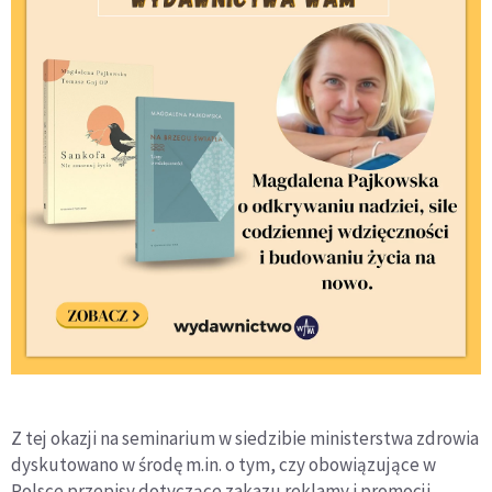
Z tej okazji na seminarium w siedzibie ministerstwa zdrowia
dyskutowano w środę m.in. o tym, czy obowiązujące w
Polsce przepisy dotyczące zakazu reklamy i promocji