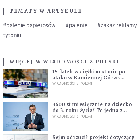
TEMATY W ARTYKULE
#palenie papierosów
#palenie
#zakaz reklamy
tytoniu
WIĘCEJ W:
WIADOMOŚCI Z POLSKI
15-latek w ciężkim stanie po
ataku w Kamiennej Górze.
Policja zatrzymała dwóch
WIADOMOŚCI Z POLSKI
nastolatków
3600 zł miesięcznie na dziecko
do 3. roku życia? To jedna z
propozycji programu "Rozwój
WIADOMOŚCI Z POLSKI
Plus"
Sejm odrzucił projekt dotyczący