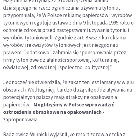
Magdalena Petryniak ze Stowarzyszenia Manko
działającego na rzecz ograniczania używania tytoniu,
przypomniała, że W Polsce reklamę papierosów i wyrobów
tytoniowych reguluje ustawa z dnia 9 listopada 1995 roku o
ochronie zdrowia przed następstwami używania tytoniu i
wyrobów tytoniowych. Zgodnie z art. 8 wszelka reklama
wyrobów i rekwizytów tytoniowych jest niezgodna z
prawem. Dodatkowo "zabrania się sponsorowania przez
firmy tytoniowe działalności sportowej, kulturalnej,
oświatowej, zdrowotnej i społeczno-politycznej".
Jednocześnie stwierdziła, że zakaz ten jest łamany w wielu
obszarach. Według niej, bardzo dużą siłę oddziaływania na
potencjalnych palaczy mają atrakcyjne opakowania
papierosów. -
Moglibyśmy w Polsce wprowadzić
ostrzeżenia obrazkowe na opakowaniach
-
zaproponowała.
Radziewicz-Winnicki wyjaśnił, że resort zdrowia czeka z