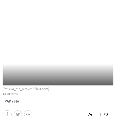
(fot. eva_the_weaver / flickr.com)
13 lat temu
PAP / slo