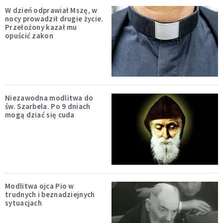
W dzień odprawiał Mszę, w
nocy prowadził drugie życie.
Przełożony kazał mu
opuścić zakon
Niezawodna modlitwa do
św. Szarbela. Po 9 dniach
mogą dziać się cuda
Modlitwa ojca Pio w
trudnych i beznadziejnych
sytuacjach