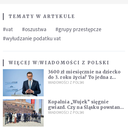
TEMATY W ARTYKULE
#vat
#oszustwa
#grupy przestępcze
#wyłudzanie podatku vat
WIĘCEJ W:
WIADOMOŚCI Z POLSKI
3600 zł miesięcznie na dziecko
do 3. roku życia? To jedna z
propozycji programu "Rozwój
WIADOMOŚCI Z POLSKI
Plus"
Kopalnia „Wujek” sięgnie
gwiazd. Czy na Śląsku powstanie
„Dolina Krzemowa”?
WIADOMOŚCI Z POLSKI