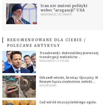
Iran nie zmieni polityki
wobec "arogancji" USA
WIADOMOŚCI ZE ŚWIATA
REKOMENDOWANE DLA CIEBIE /
POLECANE ARTYKUŁY
Trzaskowski: dokonaliśmy pierwszej
transkrypcji małżeństw
jednopłciowych. “Tak jak
WIADOMOŚCI Z POLSKI
zapowiadałem, bez zwłoki,
natychmiast”
Odszedł młodo, broniąc Ojczyzny. W
Nowym Sączu znaleziono zwłoki
mężczyzny z czasów potopu
WYDARZENIA
szwedzkiego
Cud wśród niszczycielskiego ognia.