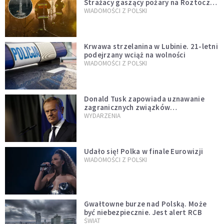
Strażacy gaszący pożary na Roztoczu
opublikowali niezwykłe zdjęcie
WIADOMOŚCI Z POLSKI
Krwawa strzelanina w Lubinie. 21-letni
podejrzany wciąż na wolności
WIADOMOŚCI Z POLSKI
Donald Tusk zapowiada uznawanie
zagranicznych związków
jednopłciowych. "Państwo oblało ten
WYDARZENIA
test"
Udało się! Polka w finale Eurowizji
WIADOMOŚCI Z POLSKI
Gwałtowne burze nad Polską. Może
być niebezpiecznie. Jest alert RCB
ŚWIAT