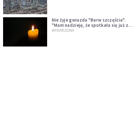
Nie żyje gwiazda "Barw szczęścia".
"Mam nadzieję, że spotkała się już z
Bogiem, którego tak bardzo kochała"
WYDARZENIA