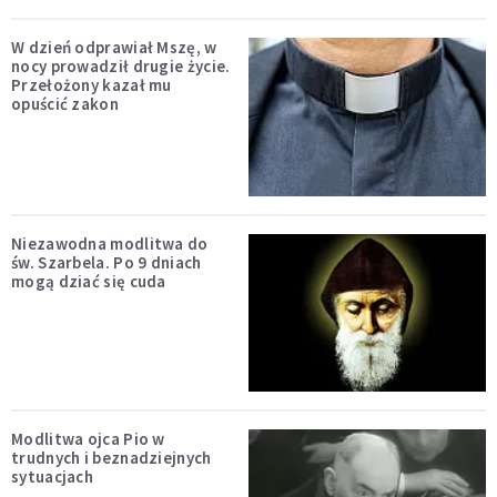
W dzień odprawiał Mszę, w
nocy prowadził drugie życie.
Przełożony kazał mu
opuścić zakon
Niezawodna modlitwa do
św. Szarbela. Po 9 dniach
mogą dziać się cuda
Modlitwa ojca Pio w
trudnych i beznadziejnych
sytuacjach