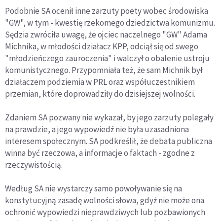
Podobnie SA ocenił inne zarzuty poety wobec środowiska
"GW", w tym - kwestię rzekomego dziedzictwa komunizmu.
Sędzia zwróciła uwagę, że ojciec naczelnego "GW" Adama
Michnika, w młodości działacz KPP, odciął się od swego
"młodzieńczego zauroczenia" i walczył o obalenie ustroju
komunistycznego. Przypomniała też, że sam Michnik był
działaczem podziemia w PRL oraz współuczestnikiem
przemian, które doprowadziły do dzisiejszej wolności.
Zdaniem SA pozwany nie wykazał, by jego zarzuty polegały
na prawdzie, a jego wypowiedź nie była uzasadniona
interesem społecznym. SA podkreślił, że debata publiczna
winna być rzeczowa, a informacje o faktach - zgodne z
rzeczywistością.
Według SA nie wystarczy samo powoływanie się na
konstytucyjną zasadę wolności słowa, gdyż nie może ona
ochronić wypowiedzi nieprawdziwych lub pozbawionych