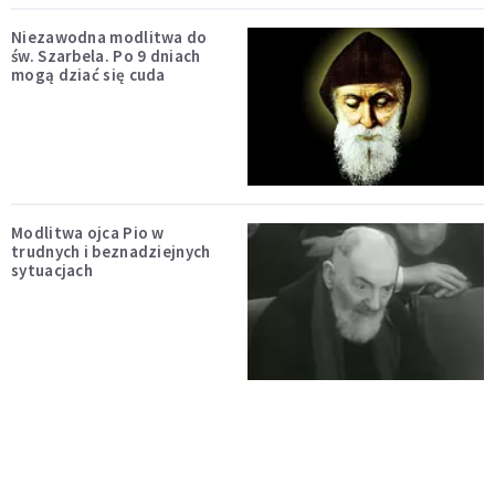
Niezawodna modlitwa do
św. Szarbela. Po 9 dniach
mogą dziać się cuda
Modlitwa ojca Pio w
trudnych i beznadziejnych
sytuacjach