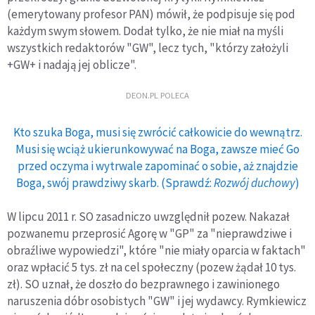
(emerytowany profesor PAN) mówił, że podpisuje się pod
każdym swym słowem. Dodał tylko, że nie miał na myśli
wszystkich redaktorów "GW", lecz tych, "którzy założyli
+GW+ i nadają jej oblicze".
DEON.PL POLECA
Kto szuka Boga, musi się zwrócić całkowicie do wewnątrz.
Musi się wciąż ukierunkowywać na Boga, zawsze mieć Go
przed oczyma i wytrwale zapominać o sobie, aż znajdzie
Boga, swój prawdziwy skarb. (Sprawdź:
Rozwój duchowy
)
W lipcu 2011 r. SO zasadniczo uwzględnił pozew. Nakazał
pozwanemu przeprosić Agorę w "GP" za "nieprawdziwe i
obraźliwe wypowiedzi", które "nie miały oparcia w faktach"
oraz wpłacić 5 tys. zł na cel społeczny (pozew żądał 10 tys.
zł). SO uznał, że doszło do bezprawnego i zawinionego
naruszenia dóbr osobistych "GW" i jej wydawcy. Rymkiewicz