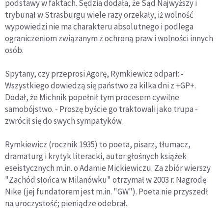
podstawy w faktach. Sędzia dodała, że Sąd Najwyższy i
trybunał w Strasburgu wiele razy orzekały, iż wolność
wypowiedzi nie ma charakteru absolutnego i podlega
ograniczeniom związanym z ochroną praw i wolności innych
osób.
Spytany, czy przeprosi Agorę, Rymkiewicz odparł: -
Wszystkiego dowiedzą się państwo za kilka dni z +GP+.
Dodał, że Michnik popełnił tym procesem cywilne
samobójstwo. - Proszę byście go traktowali jako trupa -
zwrócił się do swych sympatyków.
Rymkiewicz (rocznik 1935) to poeta, pisarz, tłumacz,
dramaturg i krytyk literacki, autor głośnych książek
eseistycznych m.in. o Adamie Mickiewiczu. Za zbiór wierszy
"Zachód słońca w Milanówku" otrzymał w 2003 r. Nagrodę
Nike (jej fundatorem jest m.in. "GW"). Poeta nie przyszedł
na uroczystość; pieniądze odebrał.