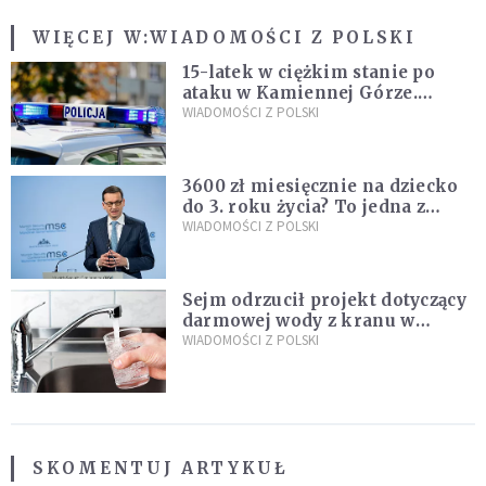
WIĘCEJ W:
WIADOMOŚCI Z POLSKI
15-latek w ciężkim stanie po
ataku w Kamiennej Górze.
Policja zatrzymała dwóch
WIADOMOŚCI Z POLSKI
nastolatków
3600 zł miesięcznie na dziecko
do 3. roku życia? To jedna z
propozycji programu "Rozwój
WIADOMOŚCI Z POLSKI
Plus"
Sejm odrzucił projekt dotyczący
darmowej wody z kranu w
restauracjach
WIADOMOŚCI Z POLSKI
SKOMENTUJ ARTYKUŁ