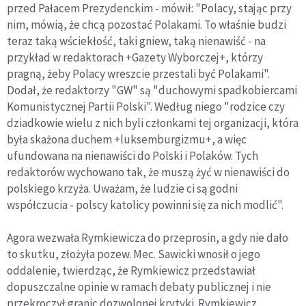
przed Pałacem Prezydenckim - mówił: "Polacy, stając przy
nim, mówią, że chcą pozostać Polakami. To właśnie budzi
teraz taką wściekłość, taki gniew, taką nienawiść - na
przykład w redaktorach +Gazety Wyborczej+, którzy
pragną, żeby Polacy wreszcie przestali być Polakami".
Dodał, że redaktorzy "GW" są "duchowymi spadkobiercami
Komunistycznej Partii Polski". Według niego "rodzice czy
dziadkowie wielu z nich byli członkami tej organizacji, która
była skażona duchem +luksemburgizmu+, a więc
ufundowana na nienawiści do Polski i Polaków. Tych
redaktorów wychowano tak, że muszą żyć w nienawiści do
polskiego krzyża. Uważam, że ludzie ci są godni
współczucia - polscy katolicy powinni się za nich modlić".
Agora wezwała Rymkiewicza do przeprosin, a gdy nie dało
to skutku, złożyła pozew. Mec. Sawicki wnosił o jego
oddalenie, twierdząc, że Rymkiewicz przedstawiał
dopuszczalne opinie w ramach debaty publicznej i nie
przekroczył granic dozwolonej krytyki. Rymkiewicz