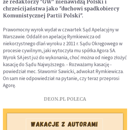
że redaktorzy "GW" nienawidzą Polski i
chrześcijaństwa jako "duchowi spadkobiercy
Komunistycznej Partii Polski".
Prawomocny wyrok wydał w czwartek Sąd Apelacyjny w
Warszawie. Oddalił on apelację Rymkiewicza od
niekorzystnego dlań wyroku z 2011 r. Sądu Okręgowego w
procesie cywilnym, jaki wytoczyła mu spółka Agora SA.
Wyrok SA jest już do wykonania, choć można od niego złożyć
kasację do Sądu Najwyższego. - Rozważamy kasację -
powiedział mec. Sławomir Sawicki, adwokat Rymkiewicza.
On sam nie odpowiedział na pytanie, czy teraz przeprosi
Agorę.
DEON.PL POLECA