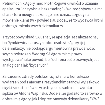
Pełnomocnik Agory mec. Piotr Rogowski wniósł o uznanie
apelacji za "oczywiście bezzasadną". - Wolność słowa nie ma
charakteru nieograniczonego i nie oznacza zgody na
mówienie kłamstw - powiedział. Dodał, że to wydawca broni
dobrego imienia swych dziennikarzy.
Trzyosobowy skład SA uznał, że apelacja jest niezasadna,
bo Rymkiewicz naruszył dobra osobiste Agory i jej
dziennikarzy, nie podając argumentów na prawdziwość
swych twierdzeń. Według SA Agora miała prawo
występować jako powód, bo "ochrona osób prawnych jest
analogiczna jak fizycznych".
Zarzucenie zdrady polskiej racji stanu w kontekście
wydarzeń pod Pałacem Prezydenckim stanowi wyjątkowo
ciężki zarzut - mówiła w ustnym uzasadnieniu wyroku
sędzia SA Aldona Wapińska. Dodała, że godziło to zarówno w
dobre imię Agory, jak i deprecjonowało dziennikarzy "GW".