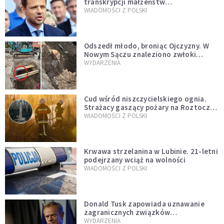
transkrypcji małżeństw
jednopłciowych. “Tak jak
WIADOMOŚCI Z POLSKI
zapowiadałem, bez zwłoki,
natychmiast”
Odszedł młodo, broniąc Ojczyzny. W
Nowym Sączu znaleziono zwłoki
mężczyzny z czasów potopu
WYDARZENIA
szwedzkiego
Cud wśród niszczycielskiego ognia.
Strażacy gaszący pożary na Roztoczu
opublikowali niezwykłe zdjęcie
WIADOMOŚCI Z POLSKI
Krwawa strzelanina w Lubinie. 21-letni
podejrzany wciąż na wolności
WIADOMOŚCI Z POLSKI
Donald Tusk zapowiada uznawanie
zagranicznych związków
jednopłciowych. "Państwo oblało ten
WYDARZENIA