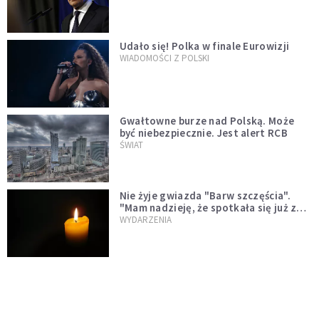
test"
Udało się! Polka w finale Eurowizji
WIADOMOŚCI Z POLSKI
Gwałtowne burze nad Polską. Może
być niebezpiecznie. Jest alert RCB
ŚWIAT
Nie żyje gwiazda "Barw szczęścia".
"Mam nadzieję, że spotkała się już z
Bogiem, którego tak bardzo kochała"
WYDARZENIA