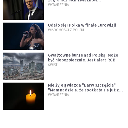
jednopłciowych. "Państwo oblało ten
WYDARZENIA
test"
Udało się! Polka w finale Eurowizji
WIADOMOŚCI Z POLSKI
Gwałtowne burze nad Polską. Może
być niebezpiecznie. Jest alert RCB
ŚWIAT
Nie żyje gwiazda "Barw szczęścia".
"Mam nadzieję, że spotkała się już z
Bogiem, którego tak bardzo kochała"
WYDARZENIA