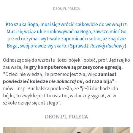
DEON.PL POLECA
Kto szuka Boga, musi się zwrócić całkowicie do wewnątrz.
Musi się wciąż ukierunkowywać na Boga, zawsze mieć Go
przed oczyma i wytrwale zapominać o sobie, aż znajdzie
Boga, swój prawdziwy skarb. (Sprawdź:
Rozwój duchowy
)
Odnosząc się do wzrostu ilości bójek i pobić, prof. Jędrzejko
zauważa, że
gry komputerowe są przesycone agresją.
"Dzieci nie wiedzą, że przemoc jest zła, więc
zamiast
powiedzieć koledze
nie dokuczaj mi
, od razu biją
" -
mówi. Insp. Puchalska podkreśla, że "jeśli dochodzi do
bójki, to zwykle jest to ostatni, widoczny sygnał, że w
szkole dzieje się coś złego".
DEON.PL POLECA