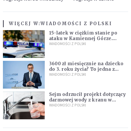
WIĘCEJ W:
WIADOMOŚCI Z POLSKI
15-latek w ciężkim stanie po
ataku w Kamiennej Górze.
Policja zatrzymała dwóch
WIADOMOŚCI Z POLSKI
nastolatków
3600 zł miesięcznie na dziecko
do 3. roku życia? To jedna z
propozycji programu "Rozwój
WIADOMOŚCI Z POLSKI
Plus"
Sejm odrzucił projekt dotyczący
darmowej wody z kranu w
restauracjach
WIADOMOŚCI Z POLSKI