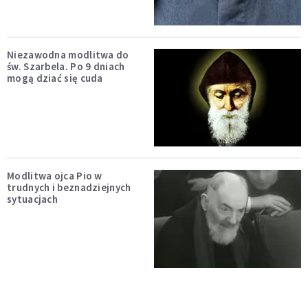
Niezawodna modlitwa do
św. Szarbela. Po 9 dniach
mogą dziać się cuda
Modlitwa ojca Pio w
trudnych i beznadziejnych
sytuacjach