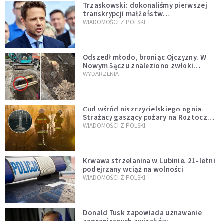
Trzaskowski: dokonaliśmy pierwszej
transkrypcji małżeństw
jednopłciowych. “Tak jak
WIADOMOŚCI Z POLSKI
zapowiadałem, bez zwłoki,
natychmiast”
Odszedł młodo, broniąc Ojczyzny. W
Nowym Sączu znaleziono zwłoki
mężczyzny z czasów potopu
WYDARZENIA
szwedzkiego
Cud wśród niszczycielskiego ognia.
Strażacy gaszący pożary na Roztoczu
opublikowali niezwykłe zdjęcie
WIADOMOŚCI Z POLSKI
Krwawa strzelanina w Lubinie. 21-letni
podejrzany wciąż na wolności
WIADOMOŚCI Z POLSKI
Donald Tusk zapowiada uznawanie
zagranicznych związków