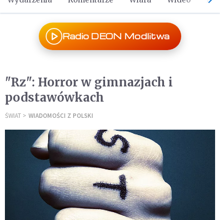
Radio DEON Modlitwa
"Rz": Horror w gimnazjach i
podstawówkach
ŚWIAT
WIADOMOŚCI Z POLSKI