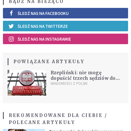
BĄDŹ NA BIEŻĄCO
ŚLEDŹ NAS NA FACEBOOKU
ŚLEDŹ NAS NA TWITTERZE
ŚLEDŹ NAS NA INSTAGRAMIE
POWIĄZANE ARTYKUŁY
Rzepliński: nie mogę
dopuścić trzech sędziów do
orzekania
WIADOMOŚCI Z POLSKI
REKOMENDOWANE DLA CIEBIE /
POLECANE ARTYKUŁY