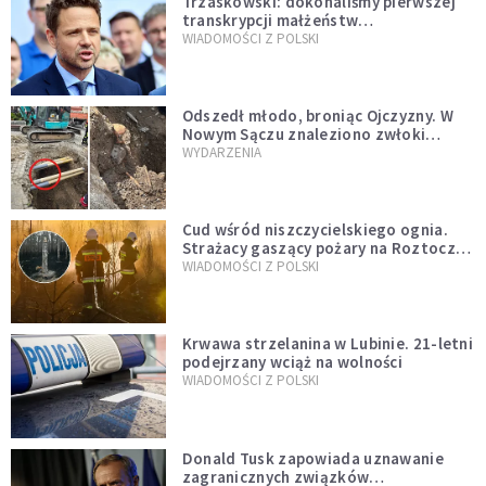
Trzaskowski: dokonaliśmy pierwszej
transkrypcji małżeństw
jednopłciowych. “Tak jak
WIADOMOŚCI Z POLSKI
zapowiadałem, bez zwłoki,
natychmiast”
Odszedł młodo, broniąc Ojczyzny. W
Nowym Sączu znaleziono zwłoki
mężczyzny z czasów potopu
WYDARZENIA
szwedzkiego
Cud wśród niszczycielskiego ognia.
Strażacy gaszący pożary na Roztoczu
opublikowali niezwykłe zdjęcie
WIADOMOŚCI Z POLSKI
Krwawa strzelanina w Lubinie. 21-letni
podejrzany wciąż na wolności
WIADOMOŚCI Z POLSKI
Donald Tusk zapowiada uznawanie
zagranicznych związków