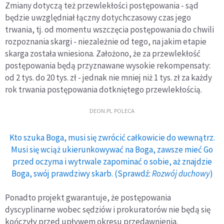
Zmiany dotyczą też przewlekłości postępowania - sąd
będzie uwzględniał łączny dotychczasowy czas jego
trwania, tj. od momentu wszczęcia postępowania do chwili
rozpoznania skargi - niezależnie od tego, na jakim etapie
skarga została wniesiona. Założono, że za przewlekłość
postępowania będą przyznawane wysokie rekompensaty:
od 2 tys. do 20 tys. zł - jednak nie mniej niż 1 tys. zł za każdy
rok trwania postępowania dotkniętego przewlekłością.
DEON.PL POLECA
Kto szuka Boga, musi się zwrócić całkowicie do wewnątrz.
Musi się wciąż ukierunkowywać na Boga, zawsze mieć Go
przed oczyma i wytrwale zapominać o sobie, aż znajdzie
Boga, swój prawdziwy skarb. (Sprawdź:
Rozwój duchowy
)
Ponadto projekt gwarantuje, że postępowania
dyscyplinarne wobec sędziów i prokuratorów nie będą się
kończyły przed upływem okresu przedawnienia.