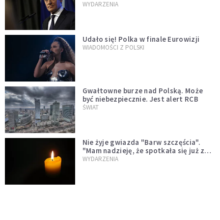
jednopłciowych. "Państwo oblało ten
WYDARZENIA
test"
Udało się! Polka w finale Eurowizji
WIADOMOŚCI Z POLSKI
Gwałtowne burze nad Polską. Może
być niebezpiecznie. Jest alert RCB
ŚWIAT
Nie żyje gwiazda "Barw szczęścia".
"Mam nadzieję, że spotkała się już z
Bogiem, którego tak bardzo kochała"
WYDARZENIA