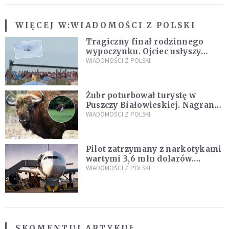
WIĘCEJ W:
WIADOMOŚCI Z POLSKI
Tragiczny finał rodzinnego
wypoczynku. Ojciec usłyszy
zarzuty
WIADOMOŚCI Z POLSKI
Żubr poturbował turystę w
Puszczy Białowieskiej. Nagranie
daje do myślenia
WIADOMOŚCI Z POLSKI
Pilot zatrzymany z narkotykami
wartymi 3,6 mln dolarów.
Śledczy podejrzewają, że latał
WIADOMOŚCI Z POLSKI
pod ich wpływem
SKOMENTUJ ARTYKUŁ