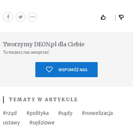
Tworzymy DEON.pl dla Ciebie
Tu możesz nas wesprzeć.
WSPOMÓŻ NAS
TEMATY W ARTYKULE
#rząd
#polityka
#sądy
#nowelizacja
ustawy
#sędziowe