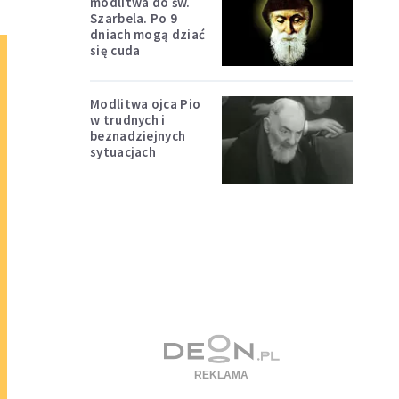
modlitwa do św.
Szarbela. Po 9
dniach mogą dziać
się cuda
Modlitwa ojca Pio
w trudnych i
beznadziejnych
sytuacjach