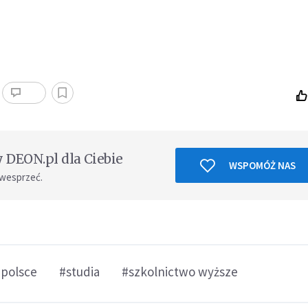
DEON.pl dla Ciebie
WSPOMÓŻ NAS
 wesprzeć.
 polsce
#studia
#szkolnictwo wyższe