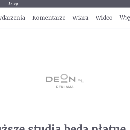
g
Sklep
Wię
darzenia
Komentarze
Wiara
Wideo
uższe studia będą płatne