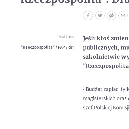
14 lat temu
Jeśli ktoś zmie
publicznych, mu
"Rzeczpospolita" / PAP / drr
szkolnictwie wy
"Rzeczpospolita
- Budżet zapłaci tyl
magisterskich oraz 
szef Polskiej Komisj