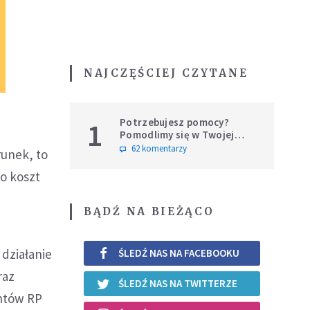
NAJCZĘŚCIEJ CZYTANE
Potrzebujesz pomocy?
1
Pomodlimy się w Twojej
intencji
62 komentarzy
runek, to
to koszt
BĄDŹ NA BIEŻĄCO
 działanie
ŚLEDŹ NAS NA FACEBOOKU
raz
ŚLEDŹ NAS NA TWITTERZE
ntów RP