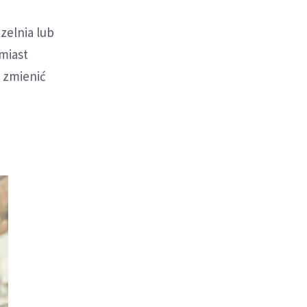
zelnia lub
amiast
j zmienić