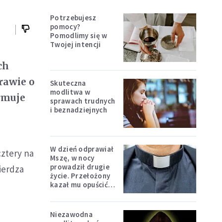
Potrzebujesz
pomocy?
Pomodlimy się w
Twojej intencji
ch
rawie o
Skuteczna
modlitwa w
rmuje
sprawach trudnych
i beznadziejnych
W dzień odprawiał
cztery na
Mszę, w nocy
prowadził drugie
ierdza
życie. Przełożony
kazał mu opuścić
zakon
Niezawodna