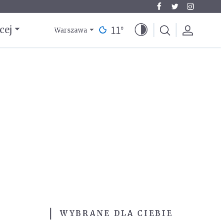
11
°
cej
Warszawa
WYBRANE DLA CIEBIE