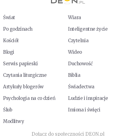
Świat
Wiara
Po godzinach
Inteligentne życie
Kościół
Czytelnia
Blogi
Wideo
Serwis papieski
Duchowość
Czytania liturgiczne
Biblia
Artykuły blogerów
Świadectwa
Psychologia na co dzień
Ludzie i inspiracje
Ślub
Imiona i święci
Modlitwy
Dołącz do społeczności DEON.pl