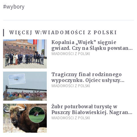
#wybory
WIĘCEJ W:
WIADOMOŚCI Z POLSKI
Kopalnia „Wujek” sięgnie
gwiazd. Czy na Śląsku powstanie
„Dolina Krzemowa”?
WIADOMOŚCI Z POLSKI
Tragiczny finał rodzinnego
wypoczynku. Ojciec usłyszy
zarzuty
WIADOMOŚCI Z POLSKI
Żubr poturbował turystę w
Puszczy Białowieskiej. Nagranie
daje do myślenia
WIADOMOŚCI Z POLSKI