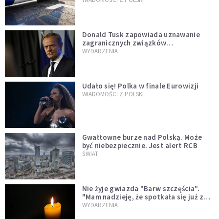
Donald Tusk zapowiada uznawanie
zagranicznych związków
jednopłciowych. "Państwo oblało ten
WYDARZENIA
test"
Udało się! Polka w finale Eurowizji
WIADOMOŚCI Z POLSKI
Gwałtowne burze nad Polską. Może
być niebezpiecznie. Jest alert RCB
ŚWIAT
Nie żyje gwiazda "Barw szczęścia".
"Mam nadzieję, że spotkała się już z
Bogiem, którego tak bardzo kochała"
WYDARZENIA