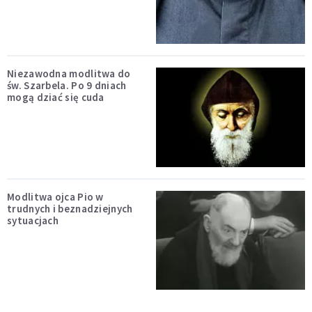
Niezawodna modlitwa do
św. Szarbela. Po 9 dniach
mogą dziać się cuda
Modlitwa ojca Pio w
trudnych i beznadziejnych
sytuacjach