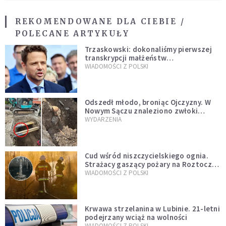
REKOMENDOWANE DLA CIEBIE /
POLECANE ARTYKUŁY
Trzaskowski: dokonaliśmy pierwszej
transkrypcji małżeństw
jednopłciowych. “Tak jak
WIADOMOŚCI Z POLSKI
zapowiadałem, bez zwłoki,
natychmiast”
Odszedł młodo, broniąc Ojczyzny. W
Nowym Sączu znaleziono zwłoki
mężczyzny z czasów potopu
WYDARZENIA
szwedzkiego
Cud wśród niszczycielskiego ognia.
Strażacy gaszący pożary na Roztoczu
opublikowali niezwykłe zdjęcie
WIADOMOŚCI Z POLSKI
Krwawa strzelanina w Lubinie. 21-letni
podejrzany wciąż na wolności
WIADOMOŚCI Z POLSKI