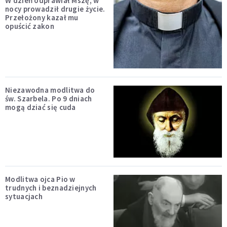
W dzień odprawiał Mszę, w
nocy prowadził drugie życie.
Przełożony kazał mu
opuścić zakon
Niezawodna modlitwa do
św. Szarbela. Po 9 dniach
mogą dziać się cuda
Modlitwa ojca Pio w
trudnych i beznadziejnych
sytuacjach