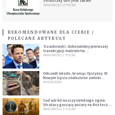
rolniczej nie jest łatwe
WIADOMOŚCI Z POLSKI
REKOMENDOWANE DLA CIEBIE /
POLECANE ARTYKUŁY
Trzaskowski: dokonaliśmy pierwszej
transkrypcji małżeństw
jednopłciowych. “Tak jak
WIADOMOŚCI Z POLSKI
zapowiadałem, bez zwłoki,
natychmiast”
Odszedł młodo, broniąc Ojczyzny. W
Nowym Sączu znaleziono zwłoki
mężczyzny z czasów potopu
WYDARZENIA
szwedzkiego
Cud wśród niszczycielskiego ognia.
Strażacy gaszący pożary na Roztoczu
opublikowali niezwykłe zdjęcie
WIADOMOŚCI Z POLSKI