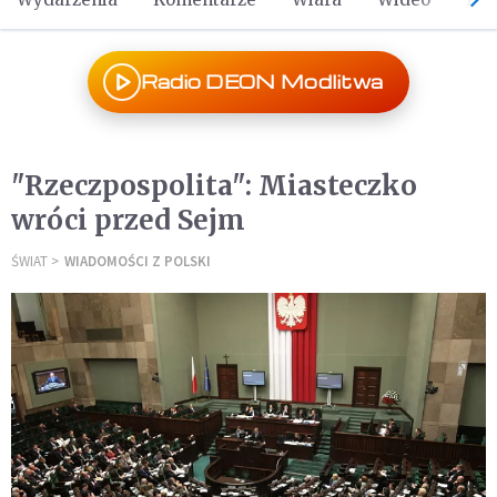
Radio DEON Modlitwa
"Rzeczpospolita": Miasteczko
wróci przed Sejm
ŚWIAT
WIADOMOŚCI Z POLSKI