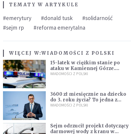
TEMATY W ARTYKULE
#emerytury
#donald tusk
#solidarność
#sejm rp
#reforma emerytalna
WIĘCEJ W:
WIADOMOŚCI Z POLSKI
15-latek w ciężkim stanie po
ataku w Kamiennej Górze.
Policja zatrzymała dwóch
WIADOMOŚCI Z POLSKI
nastolatków
3600 zł miesięcznie na dziecko
do 3. roku życia? To jedna z
propozycji programu "Rozwój
WIADOMOŚCI Z POLSKI
Plus"
Sejm odrzucił projekt dotyczący
darmowej wody z kranu w