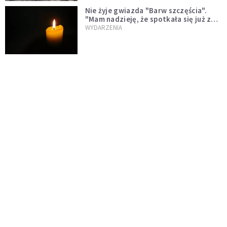
Nie żyje gwiazda "Barw szczęścia".
"Mam nadzieję, że spotkała się już z
Bogiem, którego tak bardzo kochała"
WYDARZENIA