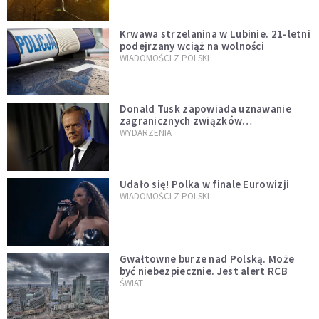
Krwawa strzelanina w Lubinie. 21-letni
podejrzany wciąż na wolności
WIADOMOŚCI Z POLSKI
Donald Tusk zapowiada uznawanie
zagranicznych związków
jednopłciowych. "Państwo oblało ten
WYDARZENIA
test"
Udało się! Polka w finale Eurowizji
WIADOMOŚCI Z POLSKI
Gwałtowne burze nad Polską. Może
być niebezpiecznie. Jest alert RCB
ŚWIAT