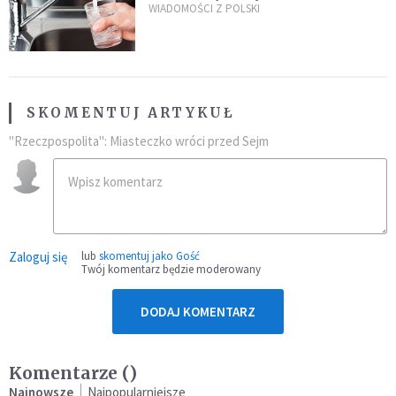
restauracjach
WIADOMOŚCI Z POLSKI
SKOMENTUJ ARTYKUŁ
"Rzeczpospolita": Miasteczko wróci przed Sejm
Zaloguj się
lub
skomentuj jako Gość
Twój komentarz będzie moderowany
DODAJ KOMENTARZ
Komentarze (
)
Najnowsze
Najpopularniejsze