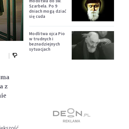
modlitwa do św.
Szarbela. Po 9
dniach mogą dziać
się cuda
Modlitwa ojca Pio
w trudnych i
beznadziejnych
sytuacjach
a ma
a z
nie
iększość