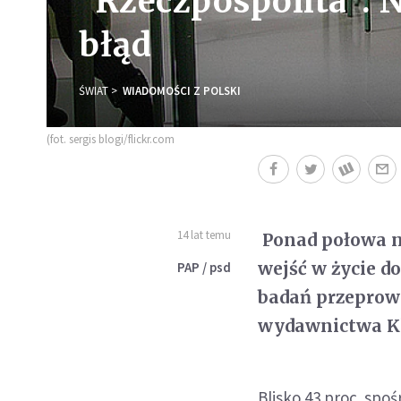
"Rzeczpospolita": 
błąd
ŚWIAT
WIADOMOŚCI Z POLSKI
(fot. sergis blogi/flickr.com
14 lat temu
Ponad połowa na
wejść w życie d
PAP / psd
badań przeprow
wydawnictwa Kle
Blisko 43 proc. sp