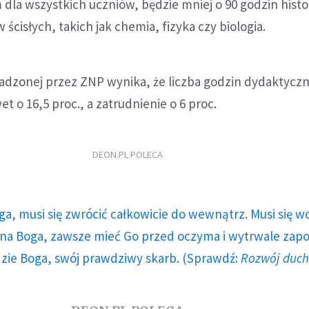
a wszystkich uczniów, będzie mniej o 90 godzin histori
ścisłych, takich jak chemia, fizyka czy biologia.
adzonej przez ZNP wynika, że liczba godzin dydaktycz
t o 16,5 proc., a zatrudnienie o 6 proc.
DEON.PL POLECA
ga, musi się zwrócić całkowicie do wewnątrz. Musi się w
a Boga, zawsze mieć Go przed oczyma i wytrwale zap
dzie Boga, swój prawdziwy skarb. (Sprawdź:
Rozwój duc