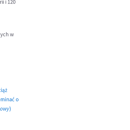
i i 120
nych w
ciąż
ominać o
howy
)