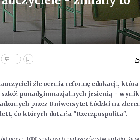
Nauczyciele - zmiany to
uczycieli źle ocenia reformę edukacji, któr
o szkół ponadgimnazjalnych jesienią - wynik
adzonych przez Uniwersytet Łódzki na zlece
tt, do których dotarła "Rzeczpospolita".
ośród ponad 1000 spytanych pedagogów stwierdziło, że w