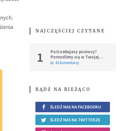
anych.
iżenia
NAJCZĘŚCIEJ CZYTANE
Potrzebujesz pomocy?
1
Pomodlimy się w Twojej
intencji
62 komentarzy
BĄDŹ NA BIEŻĄCO
ŚLEDŹ NAS NA FACEBOOKU
ŚLEDŹ NAS NA TWITTERZE