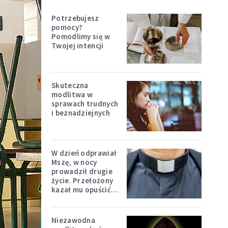
Potrzebujesz
pomocy?
Pomodlimy się w
Twojej intencji
Skuteczna
modlitwa w
sprawach trudnych
i beznadziejnych
W dzień odprawiał
Mszę, w nocy
prowadził drugie
życie. Przełożony
kazał mu opuścić
zakon
Niezawodna