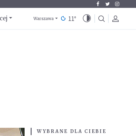
11
°
cej
Warszawa
WYBRANE DLA CIEBIE