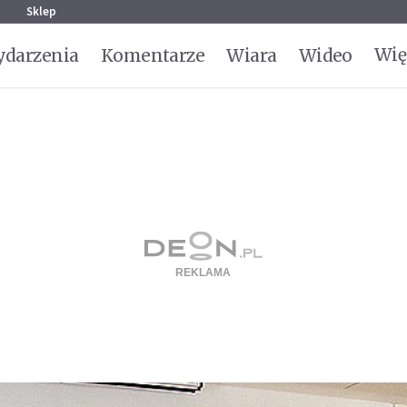
g
Sklep
Wię
darzenia
Komentarze
Wiara
Wideo