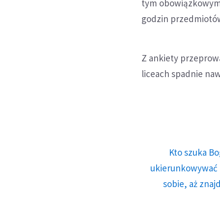
tym obowiązkowym dl
godzin przedmiotów 
Z ankiety przeprow
liceach spadnie nawe
Kto szuka Bo
ukierunkowywać n
sobie, aż znaj