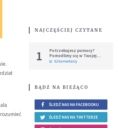
NAJCZĘŚCIEJ CZYTANE
Potrzebujesz pomocy?
1
Pomodlimy się w Twojej
intencji
62 komentarzy
ie.
edział
BĄDŹ NA BIEŻĄCO
tala
ŚLEDŹ NAS NA FACEBOOKU
zrozumieć
ŚLEDŹ NAS NA TWITTERZE