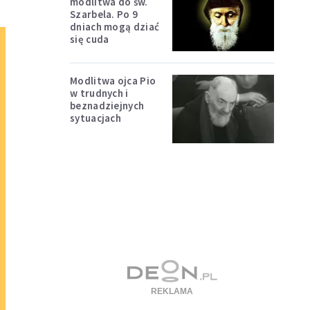
modlitwa do św.
Szarbela. Po 9
dniach mogą dziać
się cuda
Modlitwa ojca Pio
w trudnych i
beznadziejnych
sytuacjach