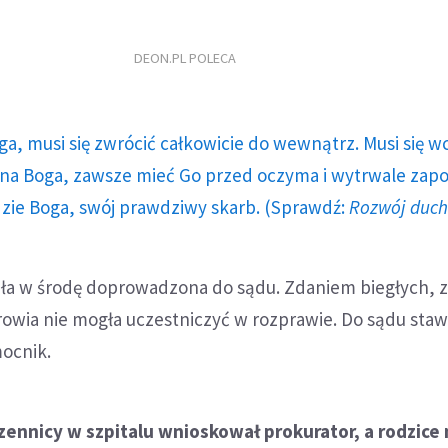
DEON.PL POLECA
ga, musi się zwrócić całkowicie do wewnątrz. Musi się w
a Boga, zawsze mieć Go przed oczyma i wytrwale zap
dzie Boga, swój prawdziwy skarb. (Sprawdź:
Rozwój duc
ała w środę doprowadzona do sądu. Zdaniem biegłych, 
owia nie mogła uczestniczyć w rozprawie. Do sądu stawili
mocnik.
ennicy w szpitalu wnioskował prokurator, a rodzice 