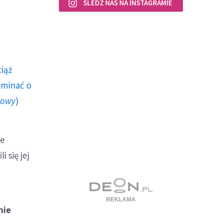
ŚLEDŹ NAS NA INSTAGRAMIE
ciąż
ominać o
howy
)
ze
 się jej
nie