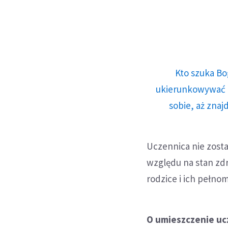
Kto szuka Bo
ukierunkowywać n
sobie, aż znaj
Uczennica nie zost
względu na stan zdr
rodzice i ich pełno
O umieszczenie ucz