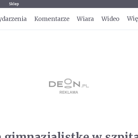
g
Sklep
Wię
darzenia
Komentarze
Wiara
Wideo
ą gimnazjalistkę w szpit