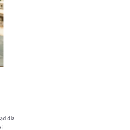
sąd dla
 i