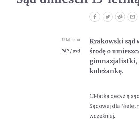
15 lat temu
Krakowski sąd w
środę o umieszc
PAP / psd
gimnazjalistki
koleżankę.
13-latka decyzją s
Sądowej dla Nieletn
wcześniej.