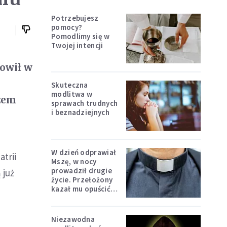
Potrzebujesz
pomocy?
Pomodlimy się w
Twojej intencji
nowił w
Skuteczna
modlitwa w
ożem
sprawach trudnych
i beznadziejnych
W dzień odprawiał
trii
Mszę, w nocy
prowadził drugie
 już
życie. Przełożony
kazał mu opuścić
zakon
Niezawodna