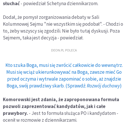
słuchać
- powiedział Schetyna dziennikarzom.
Dodał, że pomysł zorganizowania debaty w Sali
Kolumnowej Sejmu "nie wszystkim się podobał". - Chodzi o
to, żeby wszyscy się zgodzili. Nie było tutaj dyskusji. Poza
Sejmem, taka jest decyzja - powiedział.
DEON.PL POLECA
Kto szuka Boga, musi się zwrócić całkowicie do wewnątrz.
Musi się wciąż ukierunkowywać na Boga, zawsze mieć Go
przed oczyma i wytrwale zapominać o sobie, aż znajdzie
Boga, swój prawdziwy skarb. (Sprawdź:
Rozwój duchowy
)
Komorowski jest zdania, że zaproponowana formuła
pozwoli zaprezentować kandydatów, jak i całe
prawybory.
- Jest to formuła służąca PO i kandydatom -
ocenił w rozmowie z dziennikarzami.