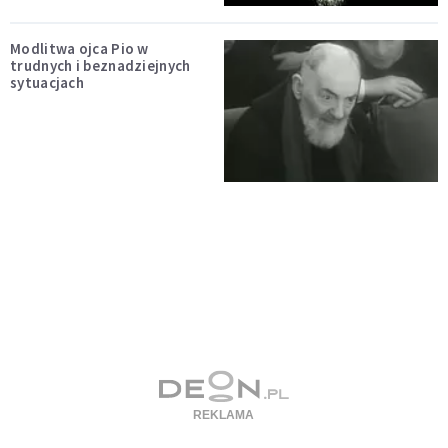
Modlitwa ojca Pio w
trudnych i beznadziejnych
sytuacjach