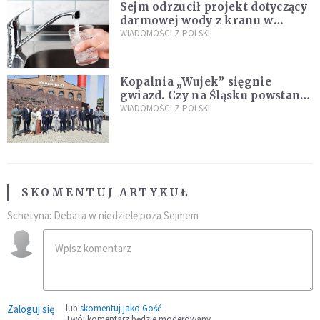
Sejm odrzucił projekt dotyczący
darmowej wody z kranu w
restauracjach
WIADOMOŚCI Z POLSKI
Kopalnia „Wujek” sięgnie
gwiazd. Czy na Śląsku powstanie
„Dolina Krzemowa”?
WIADOMOŚCI Z POLSKI
SKOMENTUJ ARTYKUŁ
Schetyna: Debata w niedzielę poza Sejmem
Zaloguj się
lub
skomentuj jako Gość
Twój komentarz będzie moderowany