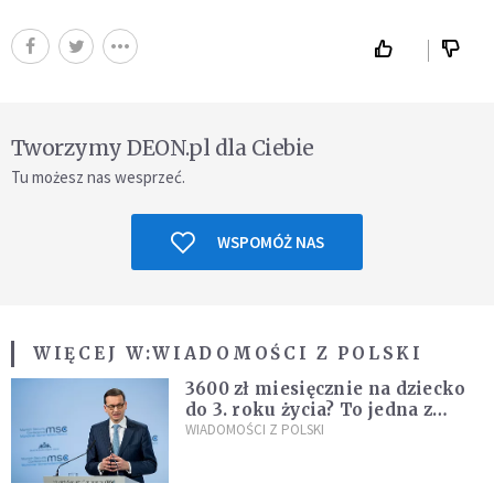
Tworzymy DEON.pl dla Ciebie
Tu możesz nas wesprzeć.
WSPOMÓŻ NAS
WIĘCEJ W:
WIADOMOŚCI Z POLSKI
3600 zł miesięcznie na dziecko
do 3. roku życia? To jedna z
propozycji programu "Rozwój
WIADOMOŚCI Z POLSKI
Plus"