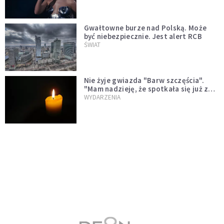
Gwałtowne burze nad Polską. Może
być niebezpiecznie. Jest alert RCB
ŚWIAT
Nie żyje gwiazda "Barw szczęścia".
"Mam nadzieję, że spotkała się już z
Bogiem, którego tak bardzo kochała"
WYDARZENIA