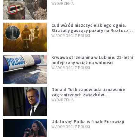
mężczyzny z czasów potopu
WYDARZENIA
szwedzkiego
Cud wśród niszczycielskiego ognia.
Strażacy gaszący pożary na Roztoczu
opublikowali niezwykłe zdjęcie
WIADOMOŚCI Z POLSKI
Krwawa strzelanina w Lubinie. 21-letni
podejrzany wciąż na wolności
WIADOMOŚCI Z POLSKI
Donald Tusk zapowiada uznawanie
zagranicznych związków
jednopłciowych. "Państwo oblało ten
WYDARZENIA
test"
Udało się! Polka w finale Eurowizji
WIADOMOŚCI Z POLSKI