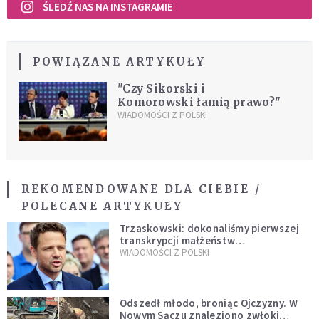
ŚLEDŹ NAS NA INSTAGRAMIE
POWIĄZANE ARTYKUŁY
"Czy Sikorski i
Komorowski łamią prawo?"
WIADOMOŚCI Z POLSKI
REKOMENDOWANE DLA CIEBIE /
POLECANE ARTYKUŁY
Trzaskowski: dokonaliśmy pierwszej
transkrypcji małżeństw
jednopłciowych. “Tak jak
WIADOMOŚCI Z POLSKI
zapowiadałem, bez zwłoki,
natychmiast”
Odszedł młodo, broniąc Ojczyzny. W
Nowym Sączu znaleziono zwłoki