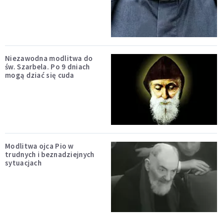
Niezawodna modlitwa do
św. Szarbela. Po 9 dniach
mogą dziać się cuda
Modlitwa ojca Pio w
trudnych i beznadziejnych
sytuacjach