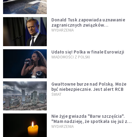
Donald Tusk zapowiada uznawanie
zagranicznych związków
jednopłciowych. "Państwo oblało ten
WYDARZENIA
test"
Udało się! Polka w finale Eurowizji
WIADOMOŚCI Z POLSKI
Gwałtowne burze nad Polską. Może
być niebezpiecznie. Jest alert RCB
ŚWIAT
Nie żyje gwiazda "Barw szczęścia".
"Mam nadzieję, że spotkała się już z
Bogiem, którego tak bardzo kochała"
WYDARZENIA