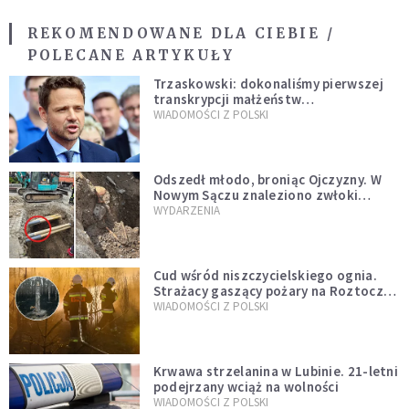
REKOMENDOWANE DLA CIEBIE /
POLECANE ARTYKUŁY
Trzaskowski: dokonaliśmy pierwszej
transkrypcji małżeństw
jednopłciowych. “Tak jak
WIADOMOŚCI Z POLSKI
zapowiadałem, bez zwłoki,
natychmiast”
Odszedł młodo, broniąc Ojczyzny. W
Nowym Sączu znaleziono zwłoki
mężczyzny z czasów potopu
WYDARZENIA
szwedzkiego
Cud wśród niszczycielskiego ognia.
Strażacy gaszący pożary na Roztoczu
opublikowali niezwykłe zdjęcie
WIADOMOŚCI Z POLSKI
Krwawa strzelanina w Lubinie. 21-letni
podejrzany wciąż na wolności
WIADOMOŚCI Z POLSKI