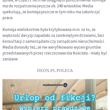
ma do rozpatrzenia jeszcze ok. 240 wniosków. Media
spekulują, że komisja jeszcze w tym roku ma zakończyć
prace.
Komisja wielokrotnie była krytykowana m.in. za to, że
większość decyzji zapadało za zamkniętymi drzwiami, bez
konsultacji z samorządami czy zarządcami nieruchomości.
Media donosiły też, że nie weryfikowano wycen gruntów
przedstawianych przez rzeczoznawców Kościoła - miały być
zaniżane.
DEON.PL POLECA