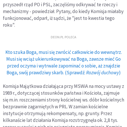
przyszedł rząd PO i PSL, zaczęliśmy odkrywać te rzeczy i
mechanizmy - powiedział. Pytany, do kiedy Komisja miałaby
funkcjonować, odparł, iż sądzi, że "jest to kwestia tego
roku".
DEON.PL POLECA
Kto szuka Boga, musi się zwrócić całkowicie do wewnątrz.
Musi się wciąż ukierunkowywać na Boga, zawsze mieć Go
przed oczyma i wytrwale zapominać o sobie, aż znajdzie
Boga, swój prawdziwy skarb. (Sprawdź:
Rozwój duchowy
)
Komisja Majątkowa działająca przy MSWiA na mocy ustawy z
1989 r., dotyczącej stosunków państwa i Kościoła, zajmuje
się m.in. roszczeniami strony kościelnej ws. dóbr kościelnych
bezprawnie zagarniętych w PRL. W zamian kościelne
instytucje otrzymują rekompensaty, np. grunty. Przez
kilkanaście lat działania Komisja rozstrzygnęła ok. 2,8 tys.
spraw; w części z nich nie osiągnięto porozumienia. Komisja