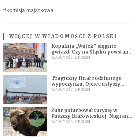
#komisja majątkowa
WIĘCEJ W:
WIADOMOŚCI Z POLSKI
Kopalnia „Wujek” sięgnie
gwiazd. Czy na Śląsku powstanie
„Dolina Krzemowa”?
WIADOMOŚCI Z POLSKI
Tragiczny finał rodzinnego
wypoczynku. Ojciec usłyszy
zarzuty
WIADOMOŚCI Z POLSKI
Żubr poturbował turystę w
Puszczy Białowieskiej. Nagranie
daje do myślenia
WIADOMOŚCI Z POLSKI