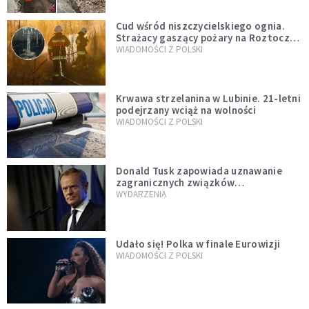
Cud wśród niszczycielskiego ognia.
Strażacy gaszący pożary na Roztoczu
opublikowali niezwykłe zdjęcie
WIADOMOŚCI Z POLSKI
Krwawa strzelanina w Lubinie. 21-letni
podejrzany wciąż na wolności
WIADOMOŚCI Z POLSKI
Donald Tusk zapowiada uznawanie
zagranicznych związków
jednopłciowych. "Państwo oblało ten
WYDARZENIA
test"
Udało się! Polka w finale Eurowizji
WIADOMOŚCI Z POLSKI