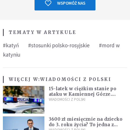
WSPOMÓŻ NAS
TEMATY W ARTYKULE
#katyń
#stosunki polsko-rosyjskie
#mord w
katyniu
WIĘCEJ W:
WIADOMOŚCI Z POLSKI
15-latek w ciężkim stanie po
ataku w Kamiennej Górze.
Policja zatrzymała dwóch
WIADOMOŚCI Z POLSKI
nastolatków
3600 zł miesięcznie na dziecko
do 3. roku życia? To jedna z
WIADOMOŚCI Z POLSKI