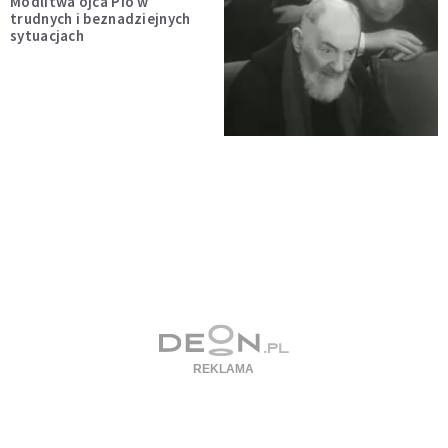
Modlitwa ojca Pio w
trudnych i beznadziejnych
sytuacjach