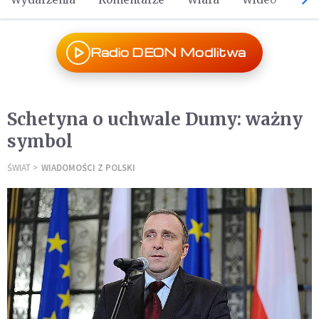
Radio DEON Modlitwa
Schetyna o uchwale Dumy: ważny
symbol
ŚWIAT
WIADOMOŚCI Z POLSKI