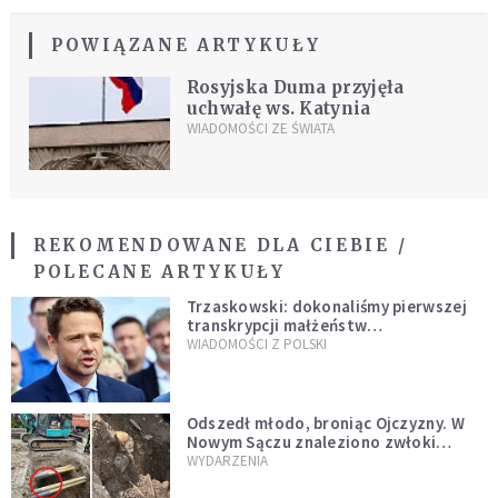
POWIĄZANE ARTYKUŁY
Rosyjska Duma przyjęła
uchwałę ws. Katynia
WIADOMOŚCI ZE ŚWIATA
REKOMENDOWANE DLA CIEBIE /
POLECANE ARTYKUŁY
Trzaskowski: dokonaliśmy pierwszej
transkrypcji małżeństw
jednopłciowych. “Tak jak
WIADOMOŚCI Z POLSKI
zapowiadałem, bez zwłoki,
natychmiast”
Odszedł młodo, broniąc Ojczyzny. W
Nowym Sączu znaleziono zwłoki
mężczyzny z czasów potopu
WYDARZENIA
szwedzkiego