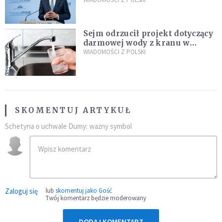
propozycji programu "Rozwój
Plus"
Sejm odrzucił projekt dotyczący
darmowej wody z kranu w
restauracjach
WIADOMOŚCI Z POLSKI
SKOMENTUJ ARTYKUŁ
Schetyna o uchwale Dumy: ważny symbol
Zaloguj się
lub
skomentuj jako Gość
Twój komentarz będzie moderowany
DODAJ KOMENTARZ