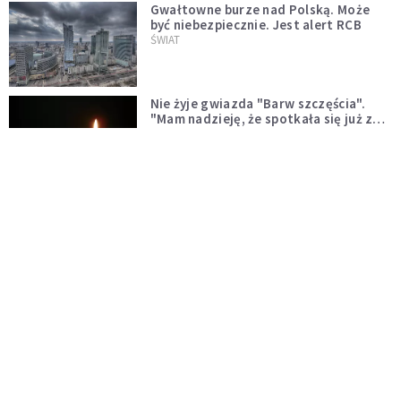
Gwałtowne burze nad Polską. Może
być niebezpiecznie. Jest alert RCB
ŚWIAT
Nie żyje gwiazda "Barw szczęścia".
"Mam nadzieję, że spotkała się już z
Bogiem, którego tak bardzo kochała"
WYDARZENIA