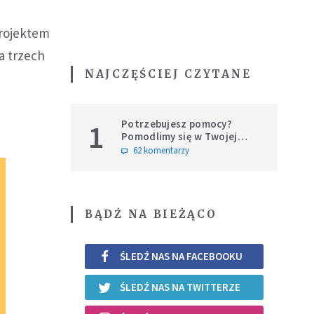
projektem
a trzech
NAJCZĘŚCIEJ CZYTANE
Potrzebujesz pomocy?
1
Pomodlimy się w Twojej
intencji
62 komentarzy
BĄDŹ NA BIEŻĄCO
ŚLEDŹ NAS NA FACEBOOKU
ŚLEDŹ NAS NA TWITTERZE