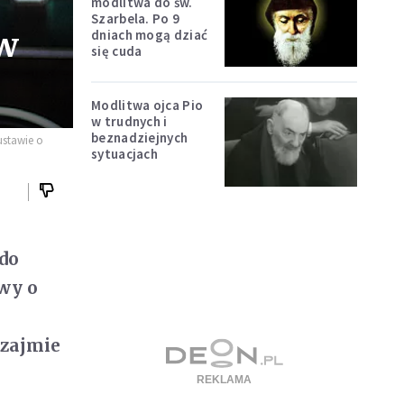
modlitwa do św.
Szarbela. Po 9
ów
dniach mogą dziać
się cuda
Modlitwa ojca Pio
w trudnych i
beznadziejnych
ustawie o
sytuacjach
 do
awy o
 zajmie