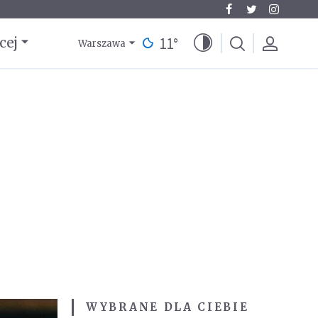
11
°
cej
Warszawa
WYBRANE DLA CIEBIE