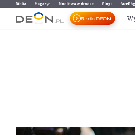
Przejdź do menu głównego
Przejdź do treści
Biblia
Magazyn
Modlitwa w drodze
Blogi
faceBó
Wy
Radio DEON