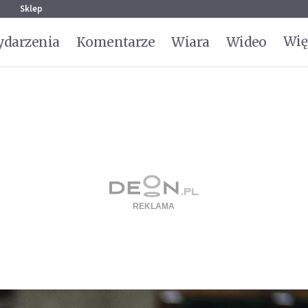
g
Sklep
Wię
darzenia
Komentarze
Wiara
Wideo