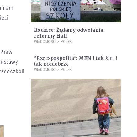
daniem
ieci
Rodzice: Żądamy odwołania
reformy Hall!
WIADOMOŚCI Z POLSKI
 Praw
"Rzeczpospolita": MEN i tak źle, i
 ustawy
tak niedobrze
WIADOMOŚCI Z POLSKI
rzedszkoli