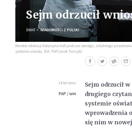
Sejm odrzucił wnio
ŚWIAT
WIADOMOŚCI Z POLSKI
Minister edukacji Katarzyna Hall podczas setnego, ostatniego posiedzeni
systemie oświaty. (fot. PAP/Jacek Turczyk)
14 lat temu
Sejm odrzucił w
drugiego czytan
PAP / wm
systemie oświat
wprowadzenia o
się nim w nowej