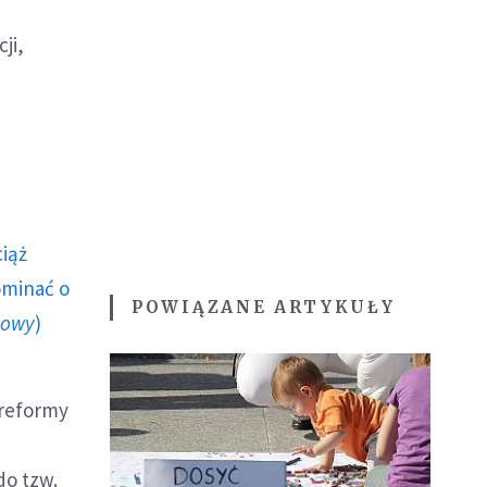
ji,
ciąż
ominać o
POWIĄZANE ARTYKUŁY
howy
)
 reformy
do tzw.