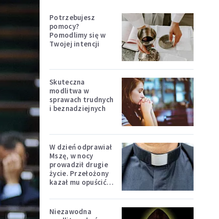
Potrzebujesz
pomocy?
Pomodlimy się w
Twojej intencji
Skuteczna
modlitwa w
sprawach trudnych
i beznadziejnych
W dzień odprawiał
Mszę, w nocy
prowadził drugie
życie. Przełożony
kazał mu opuścić
zakon
Niezawodna