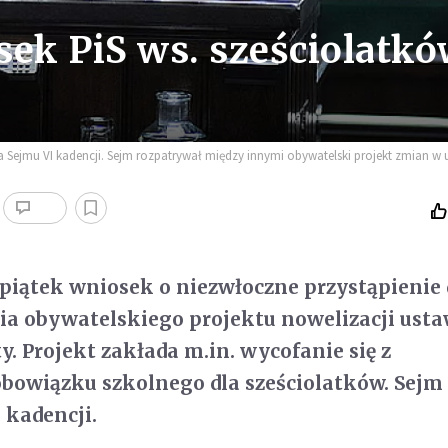
sek PiS ws. sześciolatk
a Sejmu VI kadencji. Sejm rozpatrywał między innymi obywatelski projekt zmian w 
 piątek wniosek o niezwłoczne przystąpienie
ia obywatelskiego projektu nowelizacji ust
y. Projekt zakłada m.in. wycofanie się z
bowiązku szkolnego dla sześciolatków. Sejm
 kadencji.