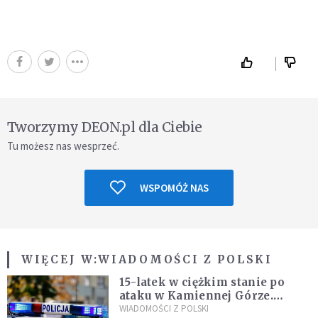
Tworzymy DEON.pl dla Ciebie
Tu możesz nas wesprzeć.
WSPOMÓŻ NAS
WIĘCEJ W:
WIADOMOŚCI Z POLSKI
15-latek w ciężkim stanie po
ataku w Kamiennej Górze.
Policja zatrzymała dwóch
WIADOMOŚCI Z POLSKI