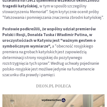
działania na rzecz ujawnienia wszelkich okoliczności
tragedii katyńskiej
, w tym w sposób szczególny
stowarzyszeniu Memoriał". Sejm krytycznie ocenił próby
"fałszowania i pomniejszania znaczenia zbrodni katyńskiej".
Posłowie podkreślili, że wspólny udział premierów
Polski i Rosji, Donalda Tuska i Władimir Putina, w
uroczystościach w Katyniu jest "ważnym gestem o
symbolicznym wymiarze",
a "obecność rosyjskiego
premiera na grobach katyńskich jest zapowiedzią
determinacji strony rosyjskiej do pozytywnego
rozstrzygnięcia tych spraw". Według uchwały pojednanie
polsko-rosyjskie jest możliwe jedynie na fundamencie
szacunku dla prawdy i pamięci.
DEON.PL POLECA