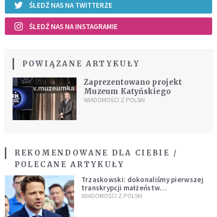
ŚLEDŹ NAS NA TWITTERZE
ŚLEDŹ NAS NA INSTAGRAMIE
POWIĄZANE ARTYKUŁY
Zaprezentowano projekt
Muzeum Katyńskiego
WIADOMOŚCI Z POLSKI
REKOMENDOWANE DLA CIEBIE /
POLECANE ARTYKUŁY
Trzaskowski: dokonaliśmy pierwszej
transkrypcji małżeństw
jednopłciowych. “Tak jak
WIADOMOŚCI Z POLSKI
zapowiadałem, bez zwłoki,
natychmiast”