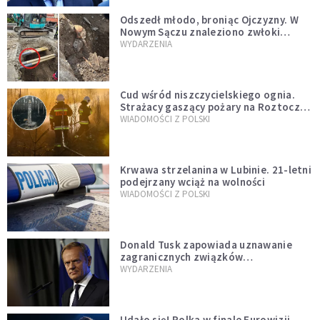
Odszedł młodo, broniąc Ojczyzny. W
Nowym Sączu znaleziono zwłoki
mężczyzny z czasów potopu
WYDARZENIA
szwedzkiego
Cud wśród niszczycielskiego ognia.
Strażacy gaszący pożary na Roztoczu
opublikowali niezwykłe zdjęcie
WIADOMOŚCI Z POLSKI
Krwawa strzelanina w Lubinie. 21-letni
podejrzany wciąż na wolności
WIADOMOŚCI Z POLSKI
Donald Tusk zapowiada uznawanie
zagranicznych związków
jednopłciowych. "Państwo oblało ten
WYDARZENIA
test"
Udało się! Polka w finale Eurowizji