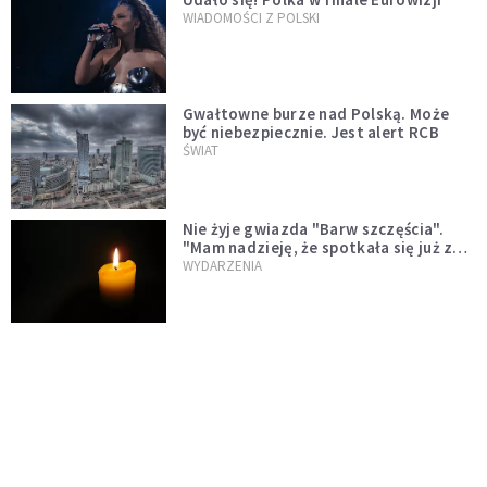
WIADOMOŚCI Z POLSKI
Gwałtowne burze nad Polską. Może
być niebezpiecznie. Jest alert RCB
ŚWIAT
Nie żyje gwiazda "Barw szczęścia".
"Mam nadzieję, że spotkała się już z
Bogiem, którego tak bardzo kochała"
WYDARZENIA