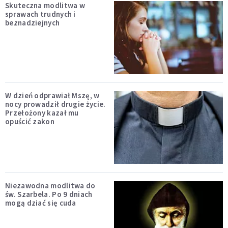
Skuteczna modlitwa w
sprawach trudnych i
beznadziejnych
W dzień odprawiał Mszę, w
nocy prowadził drugie życie.
Przełożony kazał mu
opuścić zakon
Niezawodna modlitwa do
św. Szarbela. Po 9 dniach
mogą dziać się cuda