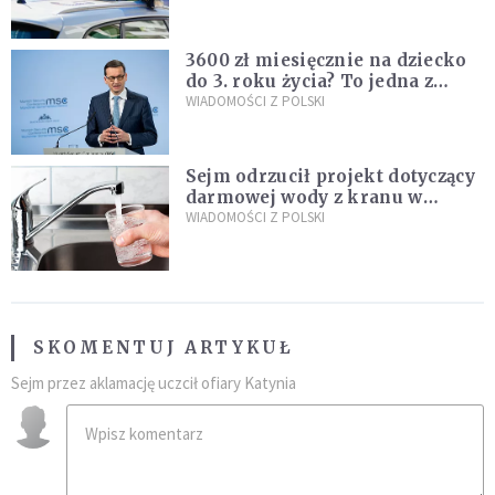
nastolatków
3600 zł miesięcznie na dziecko
do 3. roku życia? To jedna z
propozycji programu "Rozwój
WIADOMOŚCI Z POLSKI
Plus"
Sejm odrzucił projekt dotyczący
darmowej wody z kranu w
restauracjach
WIADOMOŚCI Z POLSKI
SKOMENTUJ ARTYKUŁ
Sejm przez aklamację uczcił ofiary Katynia