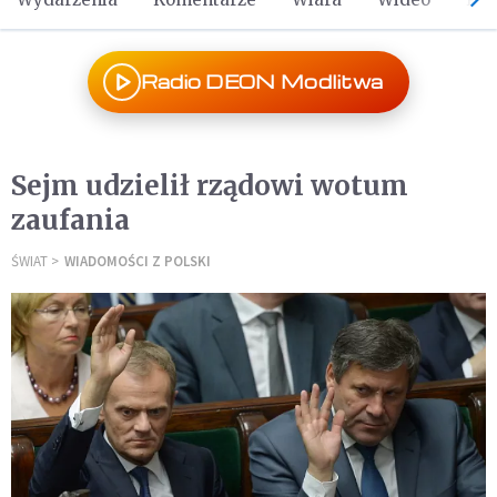
Radio DEON Modlitwa
Sejm udzielił rządowi wotum
zaufania
ŚWIAT
WIADOMOŚCI Z POLSKI