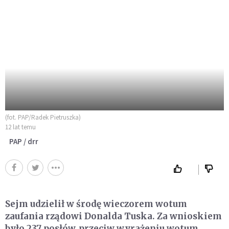
(fot. PAP/Radek Pietruszka)
12 lat temu
PAP / drr
Sejm udzielił w środę wieczorem wotum
zaufania rządowi Donalda Tuska. Za wnioskiem
było 237 posłów, przeciw wyrażeniu wotum