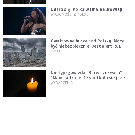
Udało się! Polka w finale Eurowizji
WIADOMOŚCI Z POLSKI
Gwałtowne burze nad Polską. Może
być niebezpiecznie. Jest alert RCB
ŚWIAT
Nie żyje gwiazda "Barw szczęścia".
"Mam nadzieję, że spotkała się już z
Bogiem, którego tak bardzo kochała"
WYDARZENIA