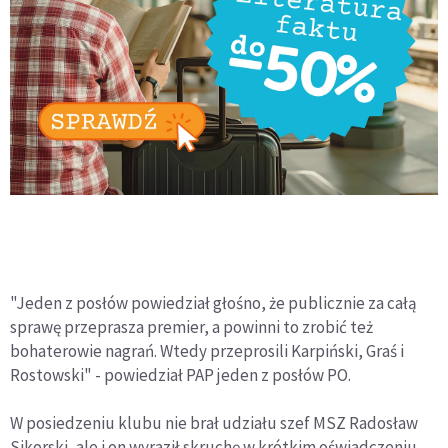
"Jeden z posłów powiedział głośno, że publicznie za całą
sprawę przeprasza premier, a powinni to zrobić też
bohaterowie nagrań. Wtedy przeprosili Karpiński, Graś i
Rostowski" - powiedział PAP jeden z posłów PO.
W posiedzeniu klubu nie brał udziału szef MSZ Radosław
Sikorski, ale i on wyraził skruchę w krótkim oświadczeniu