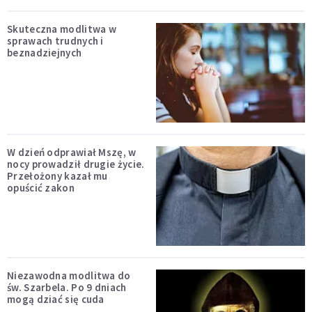
Skuteczna modlitwa w
sprawach trudnych i
beznadziejnych
W dzień odprawiał Mszę, w
nocy prowadził drugie życie.
Przełożony kazał mu
opuścić zakon
Niezawodna modlitwa do
św. Szarbela. Po 9 dniach
mogą dziać się cuda