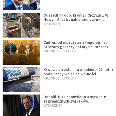
zapowiadałem, bez zwłoki,
natychmiast”
Odszedł młodo, broniąc Ojczyzny. W
Nowym Sączu znaleziono zwłoki
mężczyzny z czasów potopu
WYDARZENIA
szwedzkiego
Cud wśród niszczycielskiego ognia.
Strażacy gaszący pożary na Roztoczu
opublikowali niezwykłe zdjęcie
WIADOMOŚCI Z POLSKI
Krwawa strzelanina w Lubinie. 21-letni
podejrzany wciąż na wolności
WIADOMOŚCI Z POLSKI
Donald Tusk zapowiada uznawanie
zagranicznych związków
jednopłciowych. "Państwo oblało ten
WYDARZENIA
test"