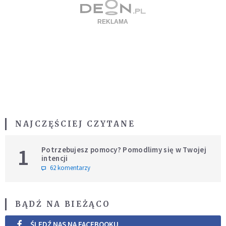
NAJCZĘŚCIEJ CZYTANE
1
Potrzebujesz pomocy? Pomodlimy się w Twojej
intencji
62 komentarzy
BĄDŹ NA BIEŻĄCO
ŚLEDŹ NAS NA FACEBOOKU