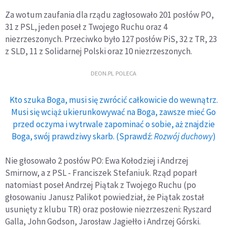
Za wotum zaufania dla rządu zagłosowało 201 posłów PO,
31 z PSL, jeden poseł z Twojego Ruchu oraz 4
niezrzeszonych. Przeciwko było 127 posłów PiS, 32 z TR, 23
z SLD, 11 z Solidarnej Polski oraz 10 niezrzeszonych.
DEON.PL POLECA
Kto szuka Boga, musi się zwrócić całkowicie do wewnątrz.
Musi się wciąż ukierunkowywać na Boga, zawsze mieć Go
przed oczyma i wytrwale zapominać o sobie, aż znajdzie
Boga, swój prawdziwy skarb. (Sprawdź:
Rozwój duchowy
)
Nie głosowało 2 posłów PO: Ewa Kołodziej i Andrzej
Smirnow, a z PSL - Franciszek Stefaniuk. Rząd poparł
natomiast poseł Andrzej Piątak z Twojego Ruchu (po
głosowaniu Janusz Palikot powiedział, że Piątak został
usunięty z klubu TR) oraz posłowie niezrzeszeni: Ryszard
Galla, John Godson, Jarosław Jagiełło i Andrzej Górski.