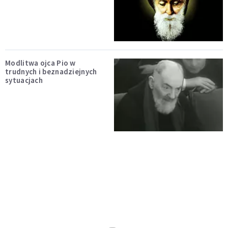
Modlitwa ojca Pio w
trudnych i beznadziejnych
sytuacjach