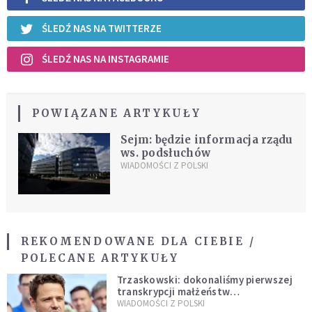
ŚLEDŹ NAS NA TWITTERZE
ŚLEDŹ NAS NA INSTAGRAMIE
POWIĄZANE ARTYKUŁY
Sejm: będzie informacja rządu
ws. podsłuchów
WIADOMOŚCI Z POLSKI
REKOMENDOWANE DLA CIEBIE /
POLECANE ARTYKUŁY
Trzaskowski: dokonaliśmy pierwszej
transkrypcji małżeństw
jednopłciowych. “Tak jak
WIADOMOŚCI Z POLSKI