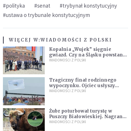
#polityka
#senat
#trybynał konstytucyjny
#ustawa o trybunale konstytucyjnym
WIĘCEJ W:
WIADOMOŚCI Z POLSKI
Kopalnia „Wujek” sięgnie
gwiazd. Czy na Śląsku powstanie
„Dolina Krzemowa”?
WIADOMOŚCI Z POLSKI
Tragiczny finał rodzinnego
wypoczynku. Ojciec usłyszy
zarzuty
WIADOMOŚCI Z POLSKI
Żubr poturbował turystę w
Puszczy Białowieskiej. Nagranie
daje do myślenia
WIADOMOŚCI Z POLSKI