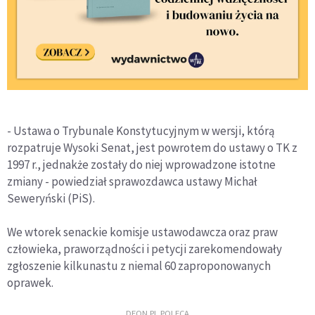
- Ustawa o Trybunale Konstytucyjnym w wersji, którą
rozpatruje Wysoki Senat, jest powrotem do ustawy o TK z
1997 r., jednakże zostały do niej wprowadzone istotne
zmiany - powiedział sprawozdawca ustawy Michał
Seweryński (PiS).
We wtorek senackie komisje ustawodawcza oraz praw
człowieka, praworządności i petycji zarekomendowały
zgłoszenie kilkunastu z niemal 60 zaproponowanych
oprawek.
DEON.PL POLECA