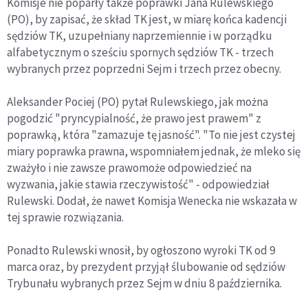
Komisje nie poparły także poprawki Jana Rulewskiego
(PO), by zapisać, że skład TK jest, w miarę końca kadencji
sędziów TK, uzupełniany naprzemiennie i w porządku
alfabetycznym o sześciu spornych sędziów TK - trzech
wybranych przez poprzedni Sejm i trzech przez obecny.
Aleksander Pociej (PO) pytał Rulewskiego, jak można
pogodzić "pryncypialność, że prawo jest prawem" z
poprawką, która "zamazuje tę jasność". "To nie jest czystej
miary poprawka prawna, wspomniałem jednak, że mleko się
zważyło i nie zawsze prawomoże odpowiedzieć na
wyzwania, jakie stawia rzeczywistość" - odpowiedział
Rulewski. Dodał, że nawet Komisja Wenecka nie wskazała w
tej sprawie rozwiązania.
Ponadto Rulewski wnosił, by ogłoszono wyroki TK od 9
marca oraz, by prezydent przyjął ślubowanie od sędziów
Trybunału wybranych przez Sejm w dniu 8 października.