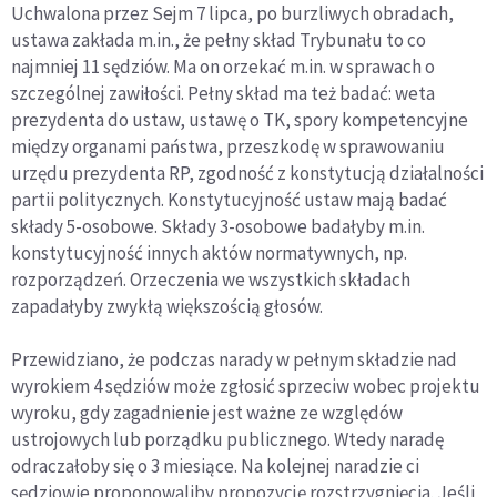
Uchwalona przez Sejm 7 lipca, po burzliwych obradach,
ustawa zakłada m.in., że pełny skład Trybunału to co
najmniej 11 sędziów. Ma on orzekać m.in. w sprawach o
szczególnej zawiłości. Pełny skład ma też badać: weta
prezydenta do ustaw, ustawę o TK, spory kompetencyjne
między organami państwa, przeszkodę w sprawowaniu
urzędu prezydenta RP, zgodność z konstytucją działalności
partii politycznych. Konstytucyjność ustaw mają badać
składy 5-osobowe. Składy 3-osobowe badałyby m.in.
konstytucyjność innych aktów normatywnych, np.
rozporządzeń. Orzeczenia we wszystkich składach
zapadałyby zwykłą większością głosów.
Przewidziano, że podczas narady w pełnym składzie nad
wyrokiem 4 sędziów może zgłosić sprzeciw wobec projektu
wyroku, gdy zagadnienie jest ważne ze względów
ustrojowych lub porządku publicznego. Wtedy naradę
odraczałoby się o 3 miesiące. Na kolejnej naradzie ci
sędziowie proponowaliby propozycję rozstrzygnięcia. Jeśli