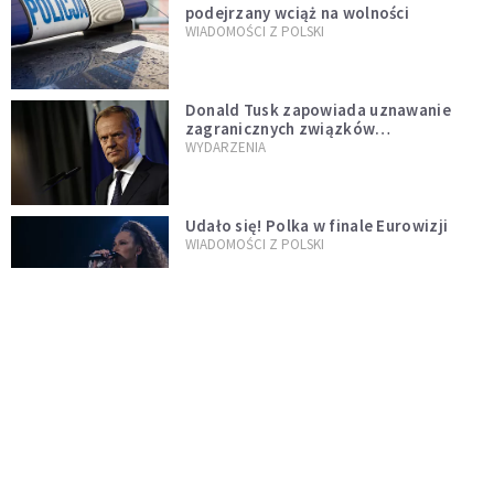
podejrzany wciąż na wolności
WIADOMOŚCI Z POLSKI
Donald Tusk zapowiada uznawanie
zagranicznych związków
jednopłciowych. "Państwo oblało ten
WYDARZENIA
test"
Udało się! Polka w finale Eurowizji
WIADOMOŚCI Z POLSKI
Gwałtowne burze nad Polską. Może
być niebezpiecznie. Jest alert RCB
ŚWIAT
Nie żyje gwiazda "Barw szczęścia".
"Mam nadzieję, że spotkała się już z