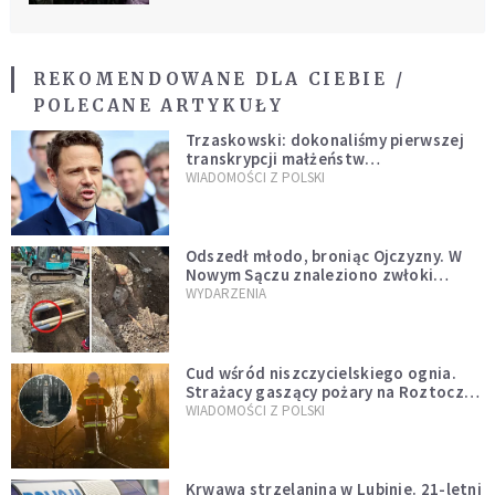
REKOMENDOWANE DLA CIEBIE /
POLECANE ARTYKUŁY
Trzaskowski: dokonaliśmy pierwszej
transkrypcji małżeństw
jednopłciowych. “Tak jak
WIADOMOŚCI Z POLSKI
zapowiadałem, bez zwłoki,
natychmiast”
Odszedł młodo, broniąc Ojczyzny. W
Nowym Sączu znaleziono zwłoki
mężczyzny z czasów potopu
WYDARZENIA
szwedzkiego
Cud wśród niszczycielskiego ognia.
Strażacy gaszący pożary na Roztoczu
opublikowali niezwykłe zdjęcie
WIADOMOŚCI Z POLSKI
Krwawa strzelanina w Lubinie. 21-letni