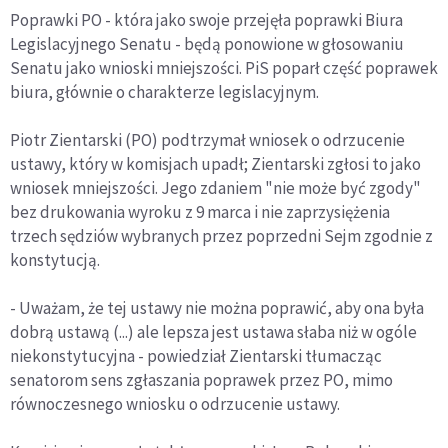
Poprawki PO - która jako swoje przejęła poprawki Biura
Legislacyjnego Senatu - będą ponowione w głosowaniu
Senatu jako wnioski mniejszości. PiS poparł część poprawek
biura, głównie o charakterze legislacyjnym.
Piotr Zientarski (PO) podtrzymał wniosek o odrzucenie
ustawy, który w komisjach upadł; Zientarski zgłosi to jako
wniosek mniejszości. Jego zdaniem "nie może być zgody"
bez drukowania wyroku z 9 marca i nie zaprzysiężenia
trzech sędziów wybranych przez poprzedni Sejm zgodnie z
konstytucją.
- Uważam, że tej ustawy nie można poprawić, aby ona była
dobrą ustawą (...) ale lepsza jest ustawa słaba niż w ogóle
niekonstytucyjna - powiedział Zientarski tłumacząc
senatorom sens zgłaszania poprawek przez PO, mimo
równoczesnego wniosku o odrzucenie ustawy.