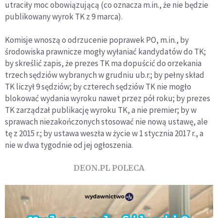
utraciły moc obowiązującą (co oznacza m.in., że nie będzie
publikowany wyrok TK z 9 marca).
Komisje wnoszą o odrzucenie poprawek PO, m.in., by
środowiska prawnicze mogły wyłaniać kandydatów do TK;
by skreślić zapis, że prezes TK ma dopuścić do orzekania
trzech sędziów wybranych w grudniu ub.r.; by pełny skład
TK liczył 9 sędziów; by czterech sędziów TK nie mogło
blokować wydania wyroku nawet przez pół roku; by prezes
TK zarządzał publikację wyroku TK, a nie premier; by w
sprawach niezakończonych stosować nie nową ustawę, ale
tę z 2015 r.; by ustawa weszła w życie w 1 stycznia 2017 r., a
nie w dwa tygodnie od jej ogłoszenia.
DEON.PL POLECA