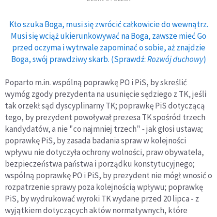
Kto szuka Boga, musi się zwrócić całkowicie do wewnątrz.
Musi się wciąż ukierunkowywać na Boga, zawsze mieć Go
przed oczyma i wytrwale zapominać o sobie, aż znajdzie
Boga, swój prawdziwy skarb. (Sprawdź:
Rozwój duchowy
)
Poparto m.in. wspólną poprawkę PO i PiS, by skreślić
wymóg zgody prezydenta na usunięcie sędziego z TK, jeśli
tak orzekł sąd dyscyplinarny TK; poprawkę PiS dotyczącą
tego, by prezydent powoływał prezesa TK spośród trzech
kandydatów, a nie "co najmniej trzech" - jak głosi ustawa;
poprawkę PiS, by zasada badania spraw w kolejności
wpływu nie dotyczyła ochrony wolności, praw obywatela,
bezpieczeństwa państwa i porządku konstytucyjnego;
wspólną poprawkę PO i PiS, by prezydent nie mógł wnosić o
rozpatrzenie sprawy poza kolejnością wpływu; poprawkę
PiS, by wydrukować wyroki TK wydane przed 20 lipca - z
wyjątkiem dotyczących aktów normatywnych, które