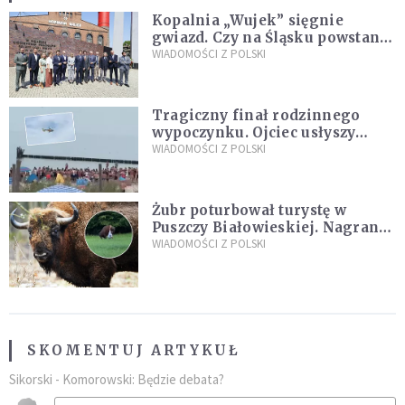
Kopalnia „Wujek” sięgnie
gwiazd. Czy na Śląsku powstanie
„Dolina Krzemowa”?
WIADOMOŚCI Z POLSKI
Tragiczny finał rodzinnego
wypoczynku. Ojciec usłyszy
zarzuty
WIADOMOŚCI Z POLSKI
Żubr poturbował turystę w
Puszczy Białowieskiej. Nagranie
daje do myślenia
WIADOMOŚCI Z POLSKI
SKOMENTUJ ARTYKUŁ
Sikorski - Komorowski: Będzie debata?