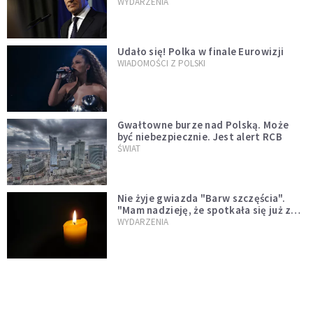
jednopłciowych. "Państwo oblało ten
WYDARZENIA
test"
Udało się! Polka w finale Eurowizji
WIADOMOŚCI Z POLSKI
Gwałtowne burze nad Polską. Może
być niebezpiecznie. Jest alert RCB
ŚWIAT
Nie żyje gwiazda "Barw szczęścia".
"Mam nadzieję, że spotkała się już z
Bogiem, którego tak bardzo kochała"
WYDARZENIA