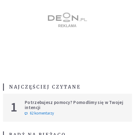
NAJCZĘŚCIEJ CZYTANE
1
Potrzebujesz pomocy? Pomodlimy się w Twojej
intencji
62 komentarzy
BĄDŹ NA BIEŻĄCO