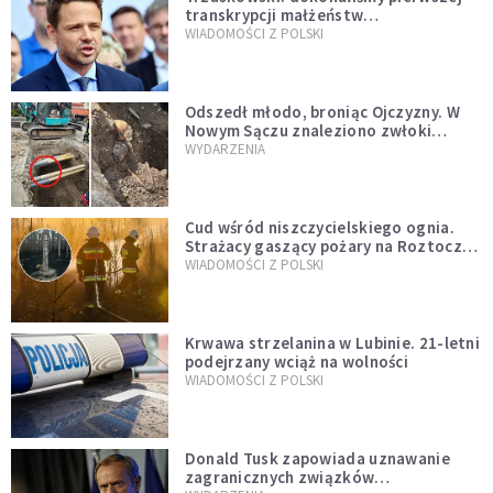
transkrypcji małżeństw
jednopłciowych. “Tak jak
WIADOMOŚCI Z POLSKI
zapowiadałem, bez zwłoki,
natychmiast”
Odszedł młodo, broniąc Ojczyzny. W
Nowym Sączu znaleziono zwłoki
mężczyzny z czasów potopu
WYDARZENIA
szwedzkiego
Cud wśród niszczycielskiego ognia.
Strażacy gaszący pożary na Roztoczu
opublikowali niezwykłe zdjęcie
WIADOMOŚCI Z POLSKI
Krwawa strzelanina w Lubinie. 21-letni
podejrzany wciąż na wolności
WIADOMOŚCI Z POLSKI
Donald Tusk zapowiada uznawanie
zagranicznych związków