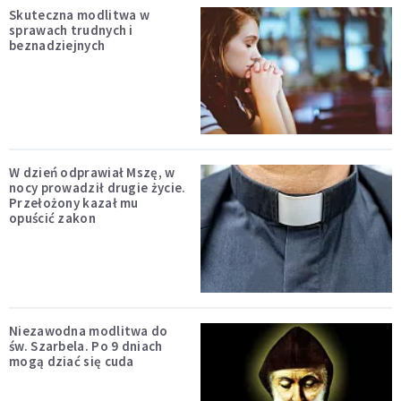
Skuteczna modlitwa w
sprawach trudnych i
beznadziejnych
W dzień odprawiał Mszę, w
nocy prowadził drugie życie.
Przełożony kazał mu
opuścić zakon
Niezawodna modlitwa do
św. Szarbela. Po 9 dniach
mogą dziać się cuda