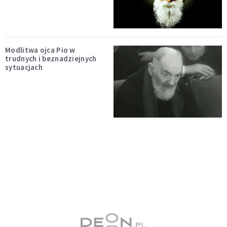
Modlitwa ojca Pio w
trudnych i beznadziejnych
sytuacjach