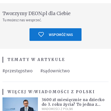
Tworzymy DEON.pl dla Ciebie
Tu możesz nas wesprzeć.
WSPOMÓŻ NAS
TEMATY W ARTYKULE
#przestępstwo
#sądownictwo
WIĘCEJ W:
WIADOMOŚCI Z POLSKI
3600 zł miesięcznie na dziecko
do 3. roku życia? To jedna z
propozycji programu "Rozwój
WIADOMOŚCI Z POLSKI