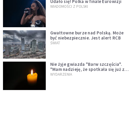
Udało się! Polka w finale Eurowizji
WIADOMOŚCI Z POLSKI
Gwałtowne burze nad Polską. Może
być niebezpiecznie. Jest alert RCB
ŚWIAT
Nie żyje gwiazda "Barw szczęścia".
"Mam nadzieję, że spotkała się już z
Bogiem, którego tak bardzo kochała"
WYDARZENIA