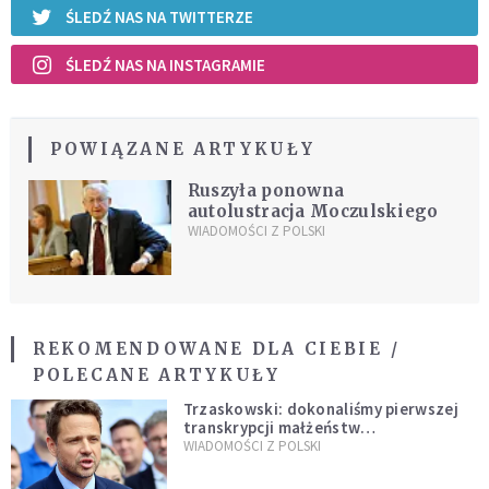
ŚLEDŹ NAS NA TWITTERZE
ŚLEDŹ NAS NA INSTAGRAMIE
POWIĄZANE ARTYKUŁY
Ruszyła ponowna
autolustracja Moczulskiego
WIADOMOŚCI Z POLSKI
REKOMENDOWANE DLA CIEBIE /
POLECANE ARTYKUŁY
Trzaskowski: dokonaliśmy pierwszej
transkrypcji małżeństw
jednopłciowych. “Tak jak
WIADOMOŚCI Z POLSKI
zapowiadałem, bez zwłoki,
natychmiast”