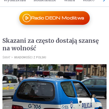
Radio DEON Modlitwa
Skazani za często dostają szansę
na wolność
ŚWIAT
WIADOMOŚCI Z POLSKI