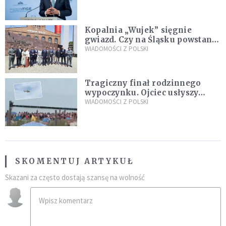
Plus"
Kopalnia „Wujek” sięgnie
gwiazd. Czy na Śląsku powstanie
„Dolina Krzemowa”?
WIADOMOŚCI Z POLSKI
Tragiczny finał rodzinnego
wypoczynku. Ojciec usłyszy
zarzuty
WIADOMOŚCI Z POLSKI
SKOMENTUJ ARTYKUŁ
Skazani za często dostają szansę na wolność