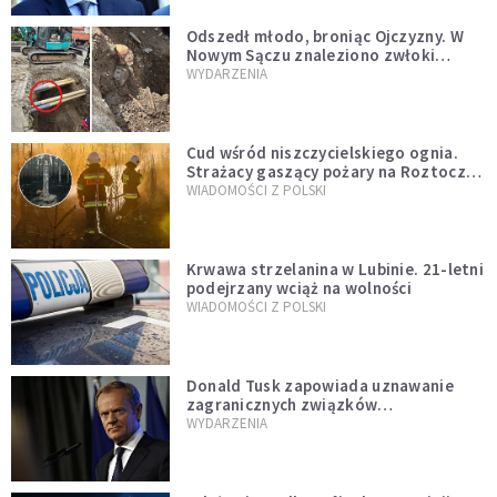
Odszedł młodo, broniąc Ojczyzny. W
Nowym Sączu znaleziono zwłoki
mężczyzny z czasów potopu
WYDARZENIA
szwedzkiego
Cud wśród niszczycielskiego ognia.
Strażacy gaszący pożary na Roztoczu
opublikowali niezwykłe zdjęcie
WIADOMOŚCI Z POLSKI
Krwawa strzelanina w Lubinie. 21-letni
podejrzany wciąż na wolności
WIADOMOŚCI Z POLSKI
Donald Tusk zapowiada uznawanie
zagranicznych związków
jednopłciowych. "Państwo oblało ten
WYDARZENIA
test"