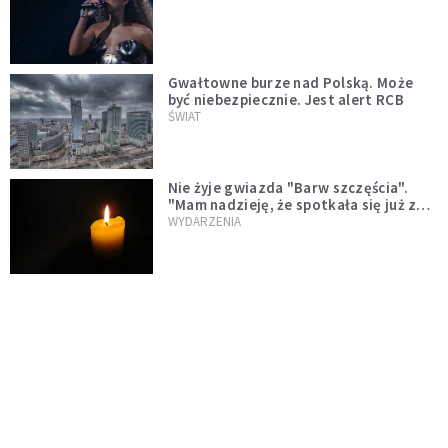
Gwałtowne burze nad Polską. Może
być niebezpiecznie. Jest alert RCB
ŚWIAT
Nie żyje gwiazda "Barw szczęścia".
"Mam nadzieję, że spotkała się już z
Bogiem, którego tak bardzo kochała"
WYDARZENIA