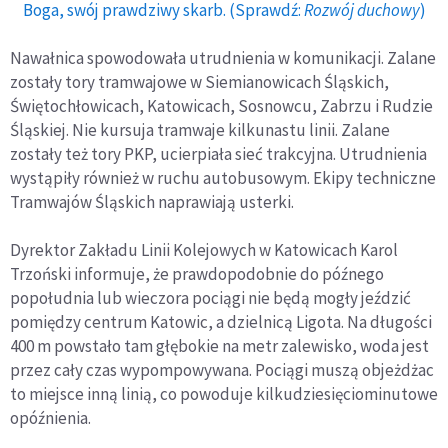
Boga, swój prawdziwy skarb. (Sprawdź:
Rozwój duchowy
)
Nawałnica spowodowała utrudnienia w komunikacji. Zalane
zostały tory tramwajowe w Siemianowicach Śląskich,
Świętochłowicach, Katowicach, Sosnowcu, Zabrzu i Rudzie
Śląskiej. Nie kursuja tramwaje kilkunastu linii. Zalane
zostały też tory PKP, ucierpiała sieć trakcyjna. Utrudnienia
wystąpiły również w ruchu autobusowym. Ekipy techniczne
Tramwajów Śląskich naprawiają usterki.
Dyrektor Zakładu Linii Kolejowych w Katowicach Karol
Trzoński informuje, że prawdopodobnie do późnego
popołudnia lub wieczora pociągi nie będą mogły jeździć
pomiędzy centrum Katowic, a dzielnicą Ligota. Na długości
400 m powstało tam głębokie na metr zalewisko, woda jest
przez cały czas wypompowywana. Pociągi muszą objeżdżac
to miejsce inną linią, co powoduje kilkudziesięciominutowe
opóźnienia.