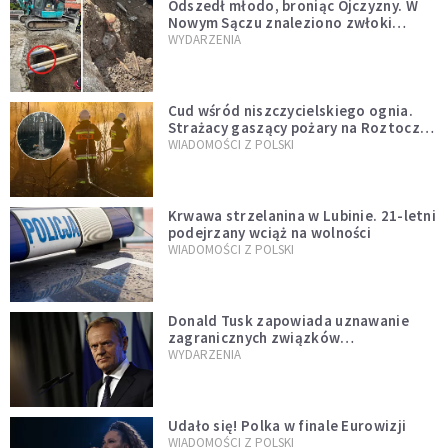
Odszedł młodo, broniąc Ojczyzny. W
Nowym Sączu znaleziono zwłoki
mężczyzny z czasów potopu
WYDARZENIA
szwedzkiego
Cud wśród niszczycielskiego ognia.
Strażacy gaszący pożary na Roztoczu
opublikowali niezwykłe zdjęcie
WIADOMOŚCI Z POLSKI
Krwawa strzelanina w Lubinie. 21-letni
podejrzany wciąż na wolności
WIADOMOŚCI Z POLSKI
Donald Tusk zapowiada uznawanie
zagranicznych związków
jednopłciowych. "Państwo oblało ten
WYDARZENIA
test"
Udało się! Polka w finale Eurowizji
WIADOMOŚCI Z POLSKI