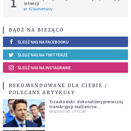
1
intencji
62 komentarzy
BĄDŹ NA BIEŻĄCO
ŚLEDŹ NAS NA FACEBOOKU
ŚLEDŹ NAS NA TWITTERZE
ŚLEDŹ NAS NA INSTAGRAMIE
REKOMENDOWANE DLA CIEBIE /
POLECANE ARTYKUŁY
Trzaskowski: dokonaliśmy pierwszej
transkrypcji małżeństw
jednopłciowych. “Tak jak
WIADOMOŚCI Z POLSKI
zapowiadałem, bez zwłoki,
natychmiast”