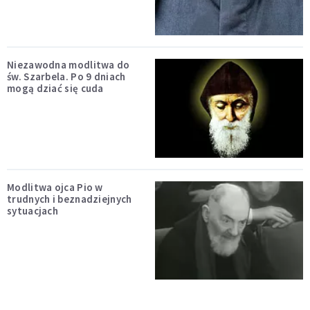
Niezawodna modlitwa do
św. Szarbela. Po 9 dniach
mogą dziać się cuda
Modlitwa ojca Pio w
trudnych i beznadziejnych
sytuacjach