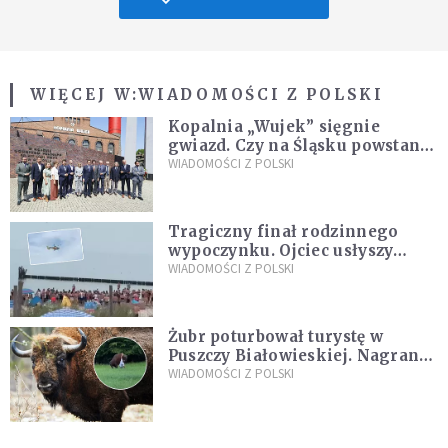
WIĘCEJ W:
WIADOMOŚCI Z POLSKI
Kopalnia „Wujek” sięgnie
gwiazd. Czy na Śląsku powstanie
„Dolina Krzemowa”?
WIADOMOŚCI Z POLSKI
Tragiczny finał rodzinnego
wypoczynku. Ojciec usłyszy
zarzuty
WIADOMOŚCI Z POLSKI
Żubr poturbował turystę w
Puszczy Białowieskiej. Nagranie
daje do myślenia
WIADOMOŚCI Z POLSKI