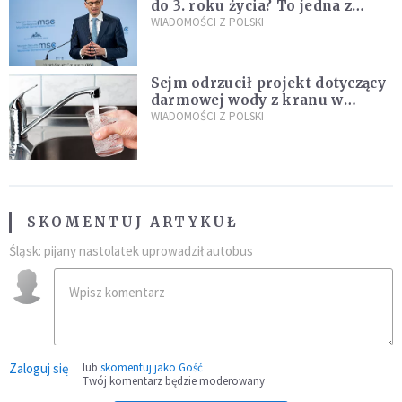
do 3. roku życia? To jedna z
propozycji programu "Rozwój
WIADOMOŚCI Z POLSKI
Plus"
Sejm odrzucił projekt dotyczący
darmowej wody z kranu w
restauracjach
WIADOMOŚCI Z POLSKI
SKOMENTUJ ARTYKUŁ
Śląsk: pijany nastolatek uprowadził autobus
Zaloguj się
lub
skomentuj jako Gość
Twój komentarz będzie moderowany