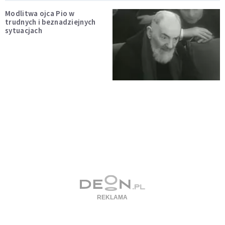
Modlitwa ojca Pio w
trudnych i beznadziejnych
sytuacjach