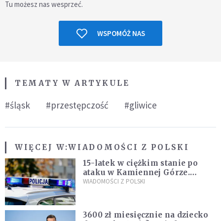
Tu możesz nas wesprzeć.
WSPOMÓŻ NAS
TEMATY W ARTYKULE
#śląsk
#przestępczość
#gliwice
WIĘCEJ W:
WIADOMOŚCI Z POLSKI
15-latek w ciężkim stanie po
ataku w Kamiennej Górze.
Policja zatrzymała dwóch
WIADOMOŚCI Z POLSKI
nastolatków
3600 zł miesięcznie na dziecko