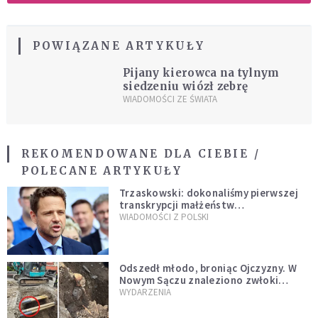
POWIĄZANE ARTYKUŁY
Pijany kierowca na tylnym
siedzeniu wiózł zebrę
WIADOMOŚCI ZE ŚWIATA
REKOMENDOWANE DLA CIEBIE /
POLECANE ARTYKUŁY
Trzaskowski: dokonaliśmy pierwszej
transkrypcji małżeństw
jednopłciowych. “Tak jak
WIADOMOŚCI Z POLSKI
zapowiadałem, bez zwłoki,
natychmiast”
Odszedł młodo, broniąc Ojczyzny. W
Nowym Sączu znaleziono zwłoki
mężczyzny z czasów potopu
WYDARZENIA
szwedzkiego