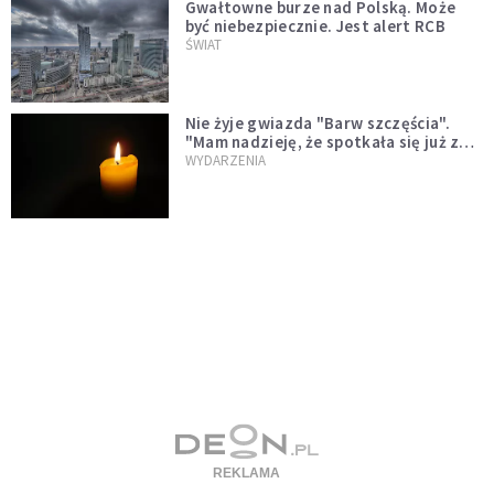
Gwałtowne burze nad Polską. Może
być niebezpiecznie. Jest alert RCB
ŚWIAT
Nie żyje gwiazda "Barw szczęścia".
"Mam nadzieję, że spotkała się już z
Bogiem, którego tak bardzo kochała"
WYDARZENIA