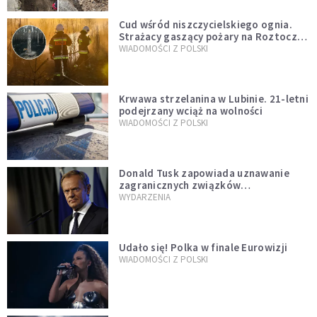
Cud wśród niszczycielskiego ognia.
Strażacy gaszący pożary na Roztoczu
opublikowali niezwykłe zdjęcie
WIADOMOŚCI Z POLSKI
Krwawa strzelanina w Lubinie. 21-letni
podejrzany wciąż na wolności
WIADOMOŚCI Z POLSKI
Donald Tusk zapowiada uznawanie
zagranicznych związków
jednopłciowych. "Państwo oblało ten
WYDARZENIA
test"
Udało się! Polka w finale Eurowizji
WIADOMOŚCI Z POLSKI