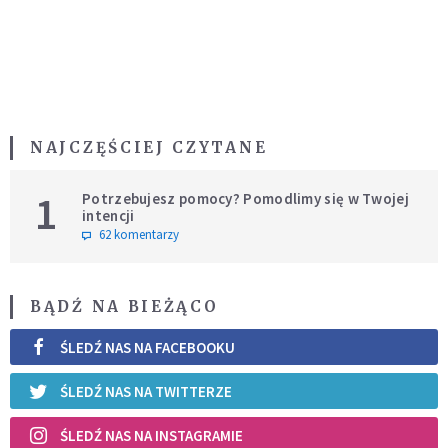
NAJCZĘŚCIEJ CZYTANE
1
Potrzebujesz pomocy? Pomodlimy się w Twojej
intencji
62 komentarzy
BĄDŹ NA BIEŻĄCO
ŚLEDŹ NAS NA FACEBOOKU
ŚLEDŹ NAS NA TWITTERZE
ŚLEDŹ NAS NA INSTAGRAMIE