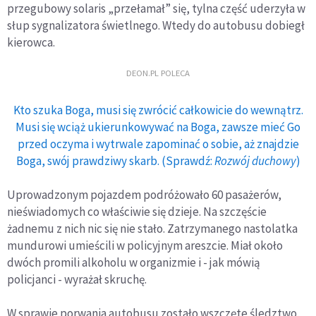
przegubowy solaris „przełamał” się, tylna część uderzyła w
słup sygnalizatora świetlnego. Wtedy do autobusu dobiegł
kierowca.
DEON.PL POLECA
Kto szuka Boga, musi się zwrócić całkowicie do wewnątrz.
Musi się wciąż ukierunkowywać na Boga, zawsze mieć Go
przed oczyma i wytrwale zapominać o sobie, aż znajdzie
Boga, swój prawdziwy skarb. (Sprawdź:
Rozwój duchowy
)
Uprowadzonym pojazdem podróżowało 60 pasażerów,
nieświadomych co właściwie się dzieje. Na szczęście
żadnemu z nich nic się nie stało. Zatrzymanego nastolatka
mundurowi umieścili w policyjnym areszcie. Miał około
dwóch promili alkoholu w organizmie i - jak mówią
policjanci - wyrażał skruchę.
W sprawie porwania autobusu zostało wszczęte śledztwo.