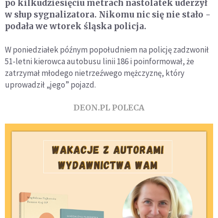
po kilkudziesięciu metrach nastolatek uderzył
w słup sygnalizatora. Nikomu nic się nie stało -
podała we wtorek śląska policja.
W poniedziałek późnym popołudniem na policję zadzwonił
51-letni kierowca autobusu linii 186 i poinformował, że
zatrzymał młodego nietrzeźwego mężczyznę, który
uprowadził „jego” pojazd.
DEON.PL POLECA