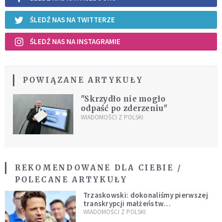
ŚLEDŹ NAS NA TWITTERZE
ŚLEDŹ NAS NA INSTAGRAMIE
POWIĄZANE ARTYKUŁY
"Skrzydło nie mogło
odpaść po zderzeniu"
WIADOMOŚCI Z POLSKI
REKOMENDOWANE DLA CIEBIE /
POLECANE ARTYKUŁY
Trzaskowski: dokonaliśmy pierwszej
transkrypcji małżeństw
jednopłciowych. “Tak jak
WIADOMOŚCI Z POLSKI
zapowiadałem, bez zwłoki,