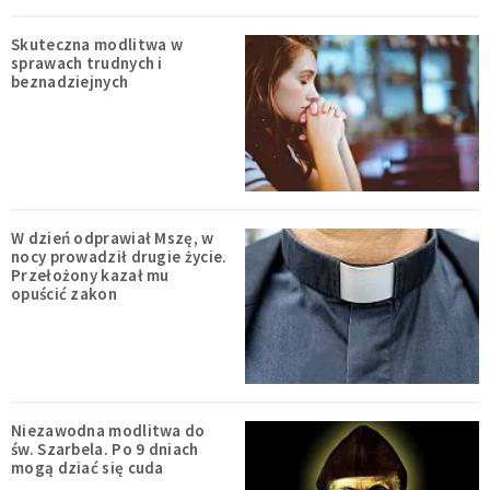
Skuteczna modlitwa w
sprawach trudnych i
beznadziejnych
W dzień odprawiał Mszę, w
nocy prowadził drugie życie.
Przełożony kazał mu
opuścić zakon
Niezawodna modlitwa do
św. Szarbela. Po 9 dniach
mogą dziać się cuda