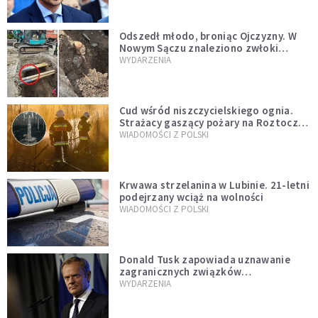
natychmiast”
Odszedł młodo, broniąc Ojczyzny. W
Nowym Sączu znaleziono zwłoki
mężczyzny z czasów potopu
WYDARZENIA
szwedzkiego
Cud wśród niszczycielskiego ognia.
Strażacy gaszący pożary na Roztoczu
opublikowali niezwykłe zdjęcie
WIADOMOŚCI Z POLSKI
Krwawa strzelanina w Lubinie. 21-letni
podejrzany wciąż na wolności
WIADOMOŚCI Z POLSKI
Donald Tusk zapowiada uznawanie
zagranicznych związków
jednopłciowych. "Państwo oblało ten
WYDARZENIA
test"