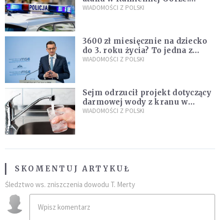
Policja zatrzymała dwóch
WIADOMOŚCI Z POLSKI
nastolatków
3600 zł miesięcznie na dziecko
do 3. roku życia? To jedna z
propozycji programu "Rozwój
WIADOMOŚCI Z POLSKI
Plus"
Sejm odrzucił projekt dotyczący
darmowej wody z kranu w
restauracjach
WIADOMOŚCI Z POLSKI
SKOMENTUJ ARTYKUŁ
Śledztwo ws. zniszczenia dowodu T. Merty