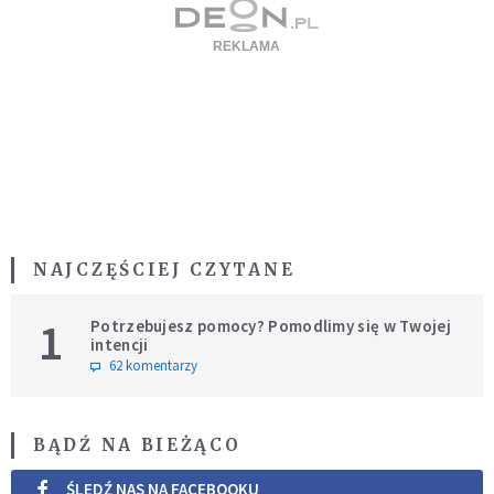
NAJCZĘŚCIEJ CZYTANE
1
Potrzebujesz pomocy? Pomodlimy się w Twojej
intencji
62 komentarzy
BĄDŹ NA BIEŻĄCO
ŚLEDŹ NAS NA FACEBOOKU