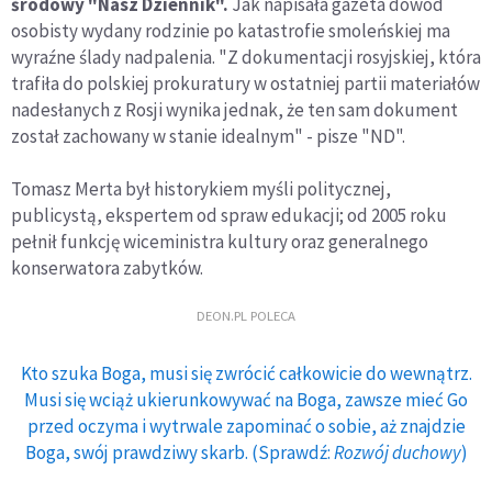
środowy "Nasz Dziennik".
Jak napisała gazeta dowód
osobisty wydany rodzinie po katastrofie smoleńskiej ma
wyraźne ślady nadpalenia. "Z dokumentacji rosyjskiej, która
trafiła do polskiej prokuratury w ostatniej partii materiałów
nadesłanych z Rosji wynika jednak, że ten sam dokument
został zachowany w stanie idealnym" - pisze "ND".
Tomasz Merta był historykiem myśli politycznej,
publicystą, ekspertem od spraw edukacji; od 2005 roku
pełnił funkcję wiceministra kultury oraz generalnego
konserwatora zabytków.
DEON.PL POLECA
Kto szuka Boga, musi się zwrócić całkowicie do wewnątrz.
Musi się wciąż ukierunkowywać na Boga, zawsze mieć Go
przed oczyma i wytrwale zapominać o sobie, aż znajdzie
Boga, swój prawdziwy skarb. (Sprawdź:
Rozwój duchowy
)