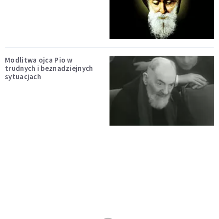
Modlitwa ojca Pio w
trudnych i beznadziejnych
sytuacjach