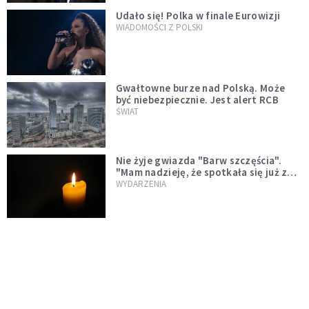
Udało się! Polka w finale Eurowizji
WIADOMOŚCI Z POLSKI
Gwałtowne burze nad Polską. Może
być niebezpiecznie. Jest alert RCB
ŚWIAT
Nie żyje gwiazda "Barw szczęścia".
"Mam nadzieję, że spotkała się już z
Bogiem, którego tak bardzo kochała"
WYDARZENIA