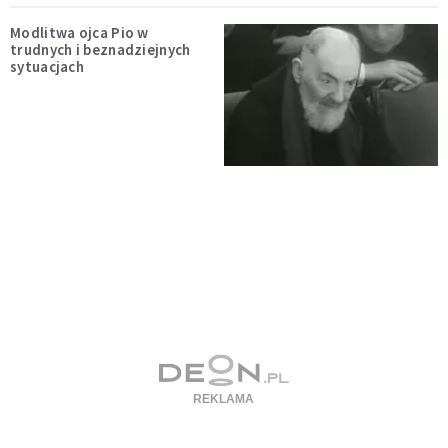
Modlitwa ojca Pio w
trudnych i beznadziejnych
sytuacjach