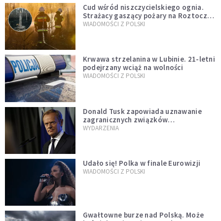
Cud wśród niszczycielskiego ognia.
Strażacy gaszący pożary na Roztoczu
opublikowali niezwykłe zdjęcie
WIADOMOŚCI Z POLSKI
Krwawa strzelanina w Lubinie. 21-letni
podejrzany wciąż na wolności
WIADOMOŚCI Z POLSKI
Donald Tusk zapowiada uznawanie
zagranicznych związków
jednopłciowych. "Państwo oblało ten
WYDARZENIA
test"
Udało się! Polka w finale Eurowizji
WIADOMOŚCI Z POLSKI
Gwałtowne burze nad Polską. Może