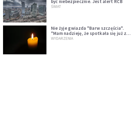
być niebezpiecznie. Jest alert RCB
ŚWIAT
Nie żyje gwiazda "Barw szczęścia".
"Mam nadzieję, że spotkała się już z
Bogiem, którego tak bardzo kochała"
WYDARZENIA