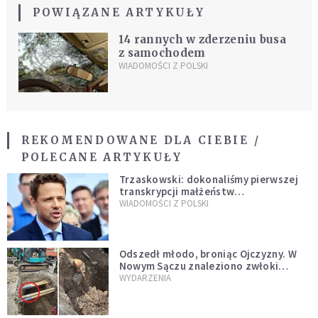
POWIĄZANE ARTYKUŁY
14 rannych w zderzeniu busa
z samochodem
WIADOMOŚCI Z POLSKI
REKOMENDOWANE DLA CIEBIE /
POLECANE ARTYKUŁY
Trzaskowski: dokonaliśmy pierwszej
transkrypcji małżeństw
jednopłciowych. “Tak jak
WIADOMOŚCI Z POLSKI
zapowiadałem, bez zwłoki,
natychmiast”
Odszedł młodo, broniąc Ojczyzny. W
Nowym Sączu znaleziono zwłoki
mężczyzny z czasów potopu
WYDARZENIA
szwedzkiego