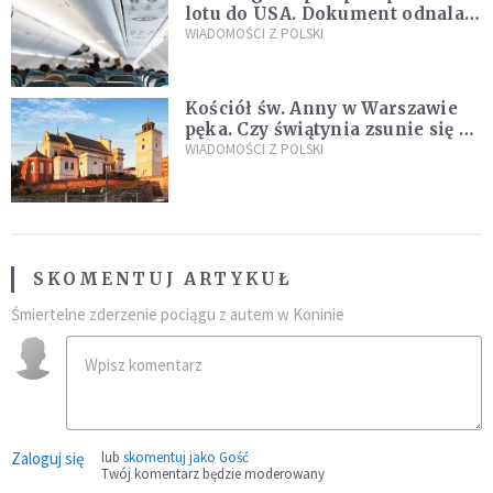
lotu do USA. Dokument odnalazł
się w nietypowym miejscu
WIADOMOŚCI Z POLSKI
Kościół św. Anny w Warszawie
pęka. Czy świątynia zsunie się ze
skarpy?
WIADOMOŚCI Z POLSKI
SKOMENTUJ ARTYKUŁ
Śmiertelne zderzenie pociągu z autem w Koninie
Zaloguj się
lub
skomentuj jako Gość
Twój komentarz będzie moderowany