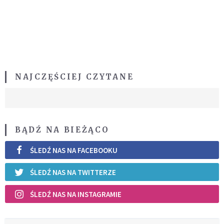
NAJCZĘŚCIEJ CZYTANE
BĄDŹ NA BIEŻĄCO
ŚLEDŹ NAS NA FACEBOOKU
ŚLEDŹ NAS NA TWITTERZE
ŚLEDŹ NAS NA INSTAGRAMIE