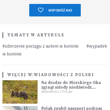
WSPOMÓŻ NAS
TEMATY W ARTYKULE
#zderzenie pociągu z autem w koninie
#wypadek
w koninie
WIĘCEJ W:
WIADOMOŚCI Z POLSKI
Na drodze do Morskiego Oka
zginął młody niedźwiedź.
Sprawę bada Policja i TPN
WIADOMOŚCI Z POLSKI
Polak zgubił paszport podczas