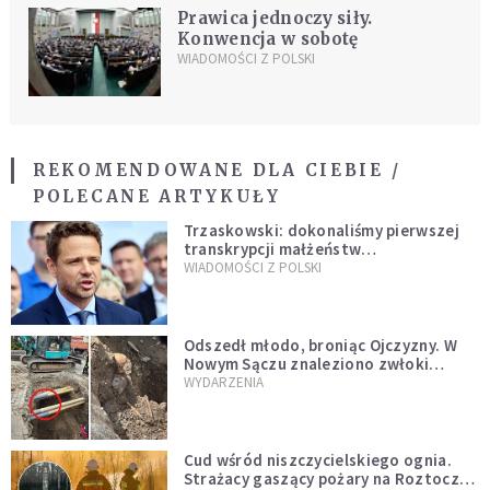
Prawica jednoczy siły.
Konwencja w sobotę
WIADOMOŚCI Z POLSKI
REKOMENDOWANE DLA CIEBIE /
POLECANE ARTYKUŁY
Trzaskowski: dokonaliśmy pierwszej
transkrypcji małżeństw
jednopłciowych. “Tak jak
WIADOMOŚCI Z POLSKI
zapowiadałem, bez zwłoki,
natychmiast”
Odszedł młodo, broniąc Ojczyzny. W
Nowym Sączu znaleziono zwłoki
mężczyzny z czasów potopu
WYDARZENIA
szwedzkiego
Cud wśród niszczycielskiego ognia.
Strażacy gaszący pożary na Roztoczu