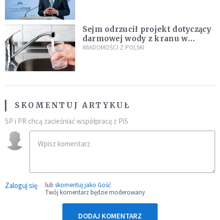
Plus"
Sejm odrzucił projekt dotyczący
darmowej wody z kranu w
restauracjach
WIADOMOŚCI Z POLSKI
SKOMENTUJ ARTYKUŁ
SP i PR chcą zacieśniać współpracę z PiS
Zaloguj się
lub
skomentuj jako Gość
Twój komentarz będzie moderowany
DODAJ KOMENTARZ