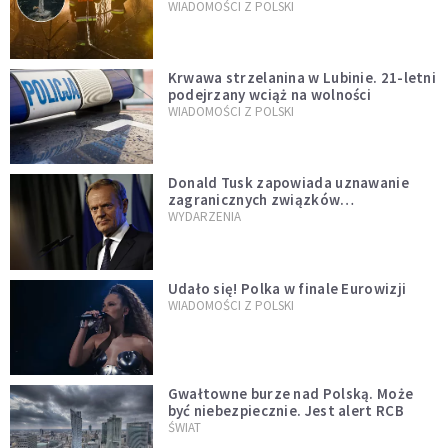
opublikowali niezwykłe zdjęcie
WIADOMOŚCI Z POLSKI
Krwawa strzelanina w Lubinie. 21-letni
podejrzany wciąż na wolności
WIADOMOŚCI Z POLSKI
Donald Tusk zapowiada uznawanie
zagranicznych związków
jednopłciowych. "Państwo oblało ten
WYDARZENIA
test"
Udało się! Polka w finale Eurowizji
WIADOMOŚCI Z POLSKI
Gwałtowne burze nad Polską. Może
być niebezpiecznie. Jest alert RCB
ŚWIAT