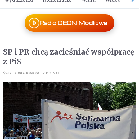
Radio DEON Modlitwa
SP i PR chcą zacieśniać współpracę
z PiS
ŚWIAT
WIADOMOŚCI Z POLSKI