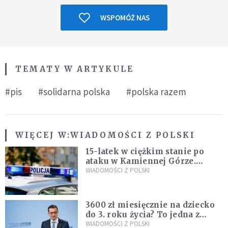
WSPOMÓŻ NAS
TEMATY W ARTYKULE
#pis
#solidarna polska
#polska razem
WIĘCEJ W:
WIADOMOŚCI Z POLSKI
15-latek w ciężkim stanie po
ataku w Kamiennej Górze.
Policja zatrzymała dwóch
WIADOMOŚCI Z POLSKI
nastolatków
3600 zł miesięcznie na dziecko
do 3. roku życia? To jedna z
propozycji programu "Rozwój
WIADOMOŚCI Z POLSKI