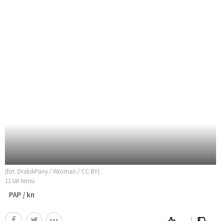
(fot. DrabikPany / IWoman / CC BY)
11 lat temu
PAP / kn