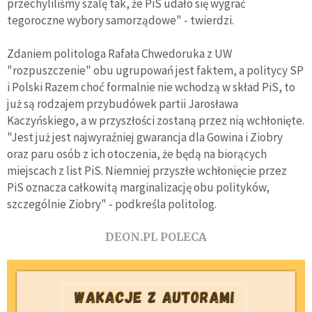
przechyliliśmy szalę tak, że PiS udało się wygrać
tegoroczne wybory samorządowe" - twierdzi.
Zdaniem politologa Rafała Chwedoruka z UW
"rozpuszczenie" obu ugrupowań jest faktem, a politycy SP
i Polski Razem choć formalnie nie wchodzą w skład PiS, to
już są rodzajem przybudówek partii Jarosława
Kaczyńskiego, a w przyszłości zostaną przez nią wchłonięte.
"Jest już jest najwyraźniej gwarancja dla Gowina i Ziobry
oraz paru osób z ich otoczenia, że będą na biorących
miejscach z list PiS. Niemniej przyszłe wchłonięcie przez
PiS oznacza całkowitą marginalizację obu polityków,
szczególnie Ziobry" - podkreśla politolog.
DEON.PL POLECA