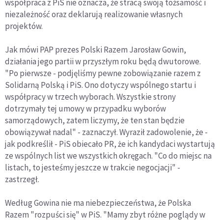
współpraca z PiS nie oznacza, że stracą swoją tożsamość i
niezależność oraz deklarują realizowanie własnych
projektów.
Jak mówi PAP prezes Polski Razem Jarosław Gowin,
działania jego partii w przyszłym roku będą dwutorowe.
"Po pierwsze - podjęliśmy pewne zobowiązanie razem z
Solidarną Polską i PiS. Ono dotyczy wspólnego startu i
współpracy w trzech wyborach. Wszystkie strony
dotrzymały tej umowy w przypadku wyborów
samorządowych, zatem liczymy, że ten stan będzie
obowiązywał nadal" - zaznaczył. Wyraził zadowolenie, że -
jak podkreślił - PiS obiecało PR, że ich kandydaci wystartują
ze wspólnych list we wszystkich okręgach. "Co do miejsc na
listach, to jesteśmy jeszcze w trakcie negocjacji" -
zastrzegł.
Według Gowina nie ma niebezpieczeństwa, że Polska
Razem "rozpuści się" w PiS. "Mamy zbyt różne poglądy w