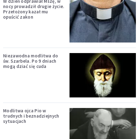
W dzień odprawiał Mszę, w
nocy prowadził drugie życie.
Przełożony kazał mu
opuścić zakon
Niezawodna modlitwa do
św. Szarbela. Po 9 dniach
mogą dziać się cuda
Modlitwa ojca Pio w
trudnych i beznadziejnych
sytuacjach