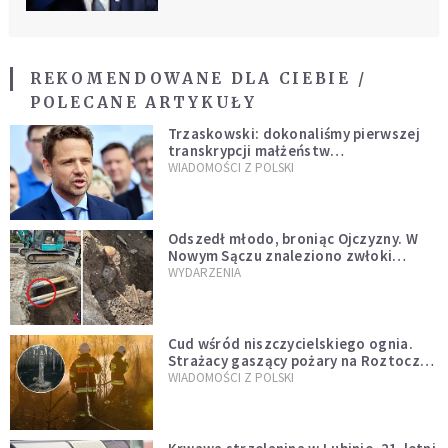
REKOMENDOWANE DLA CIEBIE /
POLECANE ARTYKUŁY
Trzaskowski: dokonaliśmy pierwszej
transkrypcji małżeństw
jednopłciowych. “Tak jak
WIADOMOŚCI Z POLSKI
zapowiadałem, bez zwłoki,
natychmiast”
Odszedł młodo, broniąc Ojczyzny. W
Nowym Sączu znaleziono zwłoki
mężczyzny z czasów potopu
WYDARZENIA
szwedzkiego
Cud wśród niszczycielskiego ognia.
Strażacy gaszący pożary na Roztoczu
opublikowali niezwykłe zdjęcie
WIADOMOŚCI Z POLSKI