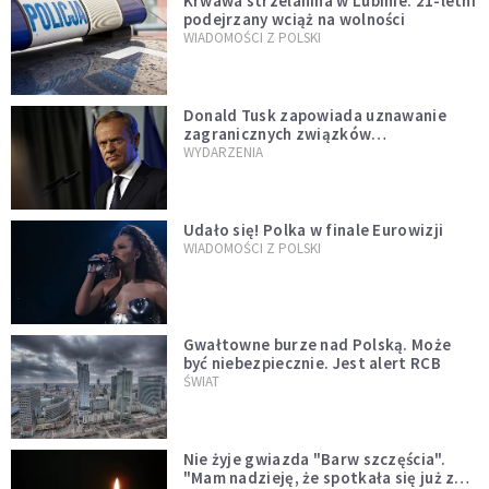
Krwawa strzelanina w Lubinie. 21-letni
podejrzany wciąż na wolności
WIADOMOŚCI Z POLSKI
Donald Tusk zapowiada uznawanie
zagranicznych związków
jednopłciowych. "Państwo oblało ten
WYDARZENIA
test"
Udało się! Polka w finale Eurowizji
WIADOMOŚCI Z POLSKI
Gwałtowne burze nad Polską. Może
być niebezpiecznie. Jest alert RCB
ŚWIAT
Nie żyje gwiazda "Barw szczęścia".
"Mam nadzieję, że spotkała się już z