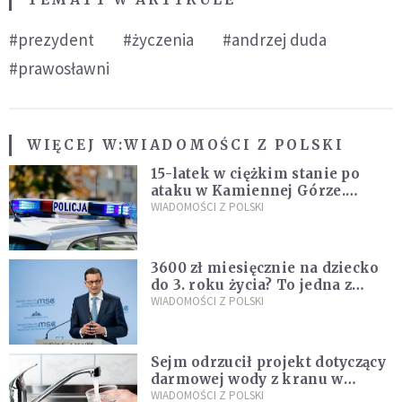
#prezydent
#życzenia
#andrzej duda
#prawosławni
WIĘCEJ W:
WIADOMOŚCI Z POLSKI
15-latek w ciężkim stanie po
ataku w Kamiennej Górze.
Policja zatrzymała dwóch
WIADOMOŚCI Z POLSKI
nastolatków
3600 zł miesięcznie na dziecko
do 3. roku życia? To jedna z
propozycji programu "Rozwój
WIADOMOŚCI Z POLSKI
Plus"
Sejm odrzucił projekt dotyczący
darmowej wody z kranu w
restauracjach
WIADOMOŚCI Z POLSKI