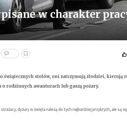
wpisane w charakter prac
do świątecznych stołów, oni zatrzymują złodziei, kierują 
a o rodzinnych awanturach lub gaszą pożary.
 i strażacy, dyżury w święta należą do tych najbardziej przykrych, ale są 