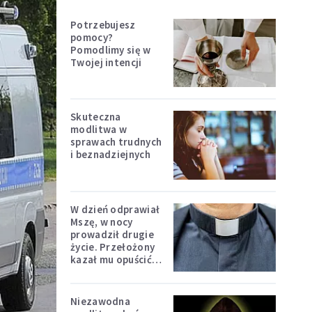
Potrzebujesz
pomocy?
Pomodlimy się w
Twojej intencji
Skuteczna
modlitwa w
sprawach trudnych
i beznadziejnych
W dzień odprawiał
Mszę, w nocy
prowadził drugie
życie. Przełożony
kazał mu opuścić
zakon
Niezawodna