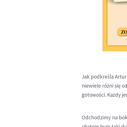
Jak podkreśla Artur
niewiele różni się 
gotowości. Każdy je
Odchodzimy na bok,
chętnie bym taki dy