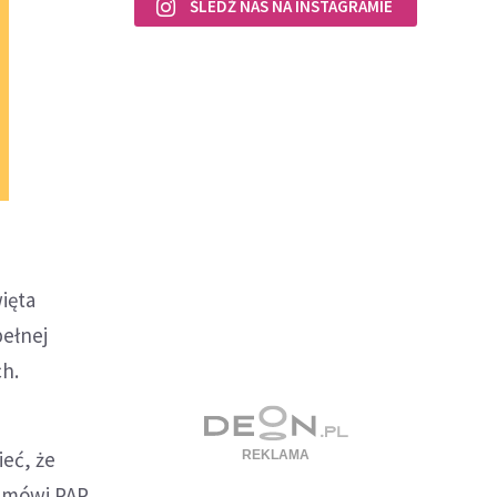
ŚLEDŹ NAS NA INSTAGRAMIE
ięta
pełnej
ch.
eć, że
- mówi PAP