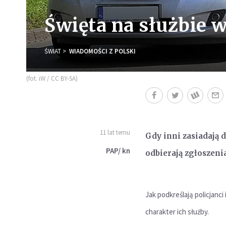
Święta na służbie 
ŚWIAT
WIADOMOŚCI Z POLSKI
(fot. iW / CC BY-SA)
11 lat temu
Gdy inni zasiadają 
PAP/ kn
odbierają zgłoszeni
Jak podkreślają policjanci
charakter ich służby.