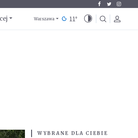
11
°
cej
Warszawa
WYBRANE DLA CIEBIE