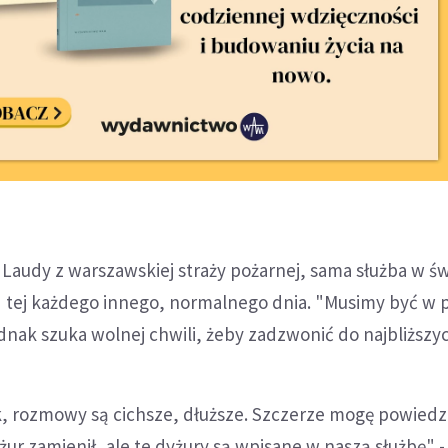
 Laudy z warszawskiej straży pożarnej, sama służba w św
od tej każdego innego, normalnego dnia. "Musimy być w 
dnak szuka wolnej chwili, żeby zadzwonić do najbliższy
 rozmowy są cichsze, dłuższe. Szczerze mogę powiedzi
żur zamienił, ale te dyżury są wpisane w naszą służbę" 