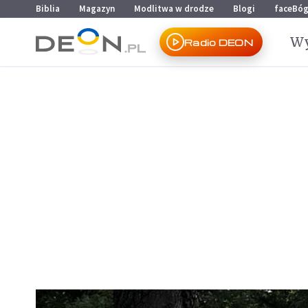
Przejdź do menu głównego
Przejdź do treści
Biblia
Magazyn
Modlitwa w drodze
Blogi
faceBó
Wy
Radio DEON