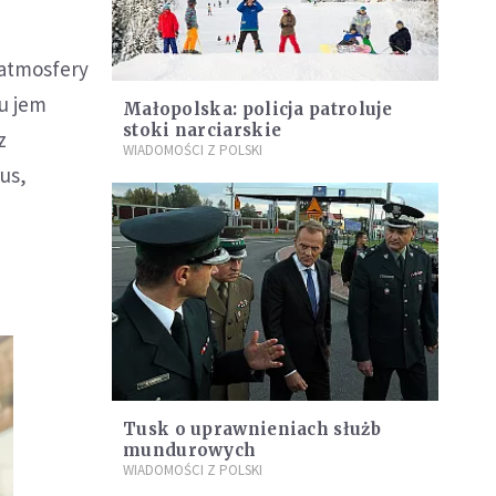
 atmosfery
mu jem
Małopolska: policja patroluje
stoki narciarskie
z
WIADOMOŚCI Z POLSKI
us,
Tusk o uprawnieniach służb
mundurowych
WIADOMOŚCI Z POLSKI