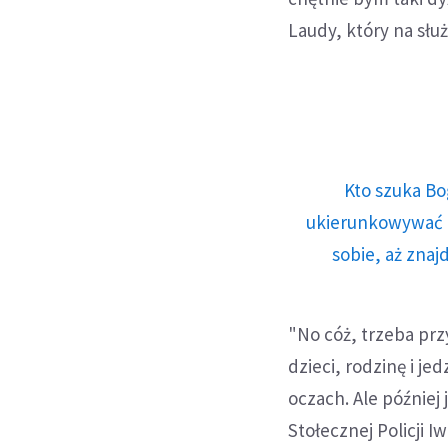
Laudy, który na służ
Kto szuka Bo
ukierunkowywać n
sobie, aż znaj
"No cóż, trzeba prz
dzieci, rodzinę i je
oczach. Ale później
Stołecznej Policji I