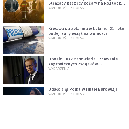
Strażacy gaszący pożary na Roztoczu
opublikowali niezwykłe zdjęcie
WIADOMOŚCI Z POLSKI
Krwawa strzelanina w Lubinie. 21-letni
podejrzany wciąż na wolności
WIADOMOŚCI Z POLSKI
Donald Tusk zapowiada uznawanie
zagranicznych związków
jednopłciowych. "Państwo oblało ten
WYDARZENIA
test"
Udało się! Polka w finale Eurowizji
WIADOMOŚCI Z POLSKI
Gwałtowne burze nad Polską. Może
być niebezpiecznie. Jest alert RCB