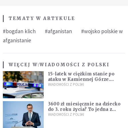
TEMATY W ARTYKULE
#bogdan klich
#afganistan
#wojsko polskie w
afganistanie
WIĘCEJ W:
WIADOMOŚCI Z POLSKI
15-latek w ciężkim stanie po
ataku w Kamiennej Górze.
Policja zatrzymała dwóch
WIADOMOŚCI Z POLSKI
nastolatków
3600 zł miesięcznie na dziecko
do 3. roku życia? To jedna z
propozycji programu "Rozwój
WIADOMOŚCI Z POLSKI
Plus"