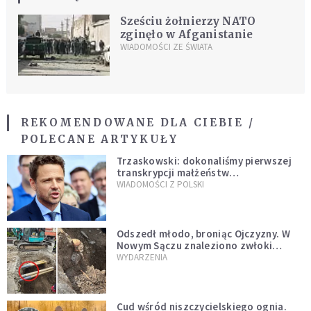
Sześciu żołnierzy NATO
zginęło w Afganistanie
WIADOMOŚCI ZE ŚWIATA
REKOMENDOWANE DLA CIEBIE /
POLECANE ARTYKUŁY
Trzaskowski: dokonaliśmy pierwszej
transkrypcji małżeństw
jednopłciowych. “Tak jak
WIADOMOŚCI Z POLSKI
zapowiadałem, bez zwłoki,
natychmiast”
Odszedł młodo, broniąc Ojczyzny. W
Nowym Sączu znaleziono zwłoki
mężczyzny z czasów potopu
WYDARZENIA
szwedzkiego
Cud wśród niszczycielskiego ognia.