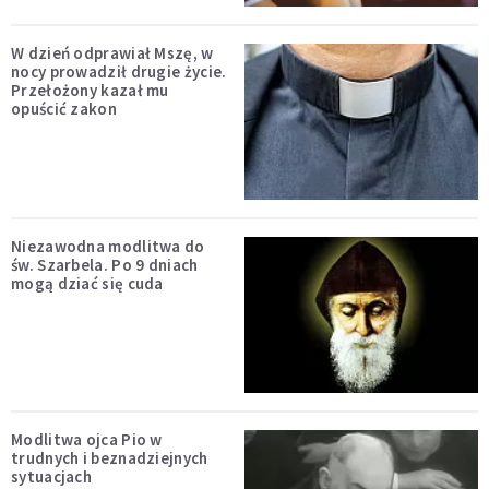
W dzień odprawiał Mszę, w
nocy prowadził drugie życie.
Przełożony kazał mu
opuścić zakon
Niezawodna modlitwa do
św. Szarbela. Po 9 dniach
mogą dziać się cuda
Modlitwa ojca Pio w
trudnych i beznadziejnych
sytuacjach