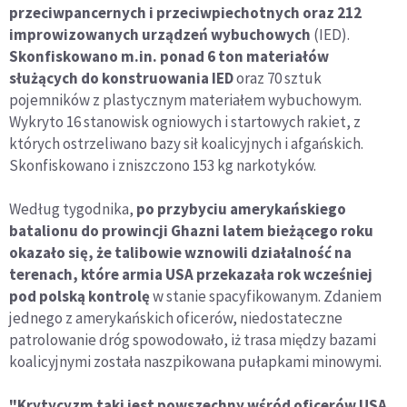
przeciwpancernych i przeciwpiechotnych oraz 212
improwizowanych urządzeń wybuchowych
(IED).
Skonfiskowano m.in. ponad 6 ton materiałów
służących do konstruowania IED
oraz 70 sztuk
pojemników z plastycznym materiałem wybuchowym.
Wykryto 16 stanowisk ogniowych i startowych rakiet, z
których ostrzeliwano bazy sił koalicyjnych i afgańskich.
Skonfiskowano i zniszczono 153 kg narkotyków.
Według tygodnika,
po przybyciu amerykańskiego
batalionu do prowincji Ghazni latem bieżącego roku
okazało się, że talibowie wznowili działalność na
terenach, które armia USA przekazała rok wcześniej
pod polską kontrolę
w stanie spacyfikowanym. Zdaniem
jednego z amerykańskich oficerów, niedostateczne
patrolowanie dróg spowodowało, iż trasa między bazami
koalicyjnymi została naszpikowana pułapkami minowymi.
"Krytycyzm taki jest powszechny wśród oficerów USA,