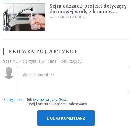
Sejm odrzucił projekt dotyczący
darmowej wody z kranu w
restauracjach
WIADOMOŚCI Z POLSKI
SKOMENTUJ ARTYKUŁ
Szef MON o artykule w "Time" - oburzający
Zaloguj się
lub
skomentuj jako Gość
Twój komentarz będzie moderowany
DODAJ KOMENTARZ