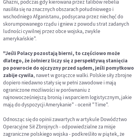
Ghazni, podczas gdy kierowana przez talibów rebelia
nasiliła się na znacznych obszarach południowego i
wschodniego Afganistanu, podsycana przez niechęć do
skorumpowanego rządu i gniew z powodu strat zadanych
ludności cywilnej przez obce wojska, zwykle
amerykańskie".
"Jeśli Polacy pozostają bierni, to częściowo może
dlatego, że żołnierz liczy się z perspektywą stanięcia
po powrocie do ojczyzny przed sądem, jeśli pomyłkowo
zabije cywila
, nawet w gorączce walki. Polskie siły zbrojne
dopiero niedawno stały się w pełni zawodowe i mają
ograniczone możliwości w porównaniu z
najnowocześniejszą bronią i wsparciem logistycznym, jakie
mają do dyspozycji Amerykanie" - ocenił "Time".
Odnosząc się do opinii zawartych w artykule Dowództwo
Operacyjne Sił Zbrojnych - odpowiedzialne za misje
zagraniczne polskiego wojska - podkreśliło w piątek, że