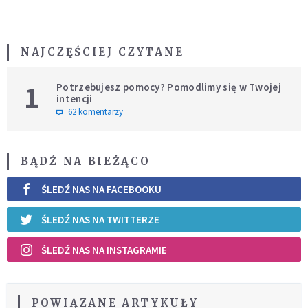
NAJCZĘŚCIEJ CZYTANE
1
Potrzebujesz pomocy? Pomodlimy się w Twojej
intencji
62 komentarzy
BĄDŹ NA BIEŻĄCO
ŚLEDŹ NAS NA FACEBOOKU
ŚLEDŹ NAS NA TWITTERZE
ŚLEDŹ NAS NA INSTAGRAMIE
POWIĄZANE ARTYKUŁY