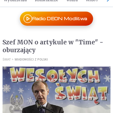
Radio DEON Modlitwa
Szef MON o artykule w "Time" -
oburzający
ŚWIAT
WIADOMOŚCI Z POLSKI