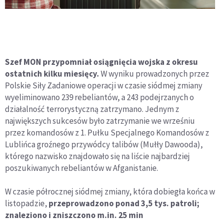
Szef MON przypomniał osiągnięcia wojska z okresu
ostatnich kilku miesięcy.
W wyniku prowadzonych przez
Polskie Siły Zadaniowe operacji w czasie siódmej zmiany
wyeliminowano 239 rebeliantów, a 243 podejrzanych o
działalność terrorystyczną zatrzymano. Jednym z
największych sukcesów było zatrzymanie we wrześniu
przez komandosów z 1. Pułku Specjalnego Komandosów z
Lublińca groźnego przywódcy talibów (Mułły Dawooda),
którego nazwisko znajdowało się na liście najbardziej
poszukiwanych rebeliantów w Afganistanie.
W czasie półrocznej siódmej zmiany, która dobiegła końca w
listopadzie,
przeprowadzono ponad 3,5 tys. patroli;
znaleziono i zniszczono m.in. 25 min