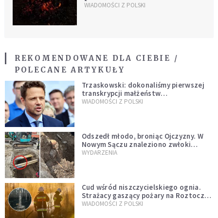
Narodowym
WIADOMOŚCI Z POLSKI
REKOMENDOWANE DLA CIEBIE /
POLECANE ARTYKUŁY
Trzaskowski: dokonaliśmy pierwszej
transkrypcji małżeństw
jednopłciowych. “Tak jak
WIADOMOŚCI Z POLSKI
zapowiadałem, bez zwłoki,
natychmiast”
Odszedł młodo, broniąc Ojczyzny. W
Nowym Sączu znaleziono zwłoki
mężczyzny z czasów potopu
WYDARZENIA
szwedzkiego
Cud wśród niszczycielskiego ognia.
Strażacy gaszący pożary na Roztoczu
opublikowali niezwykłe zdjęcie
WIADOMOŚCI Z POLSKI