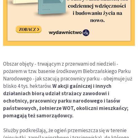
Obszar objęty - trwającym z przerwami od niedzieli -
pożarem w tzw. basenie środkowym Biebrzańskiego Parku
Narodowego - jak szacują pracownicy parku - obejmuje już
blisko 4 tys. hektarów.
W akcji gaśniczej i innych
działaniach biorą udział strażacy zawodowi i
ochotnicy, pracownicy parku narodowego i lasów
państwowych, żołnierze WOT, okoliczni mieszkańcy;
pomagają też samorządowcy.
Służby podkreślają, że ogień przemieszcza się w terenie
(nieużytki, zarośla wierzbowe i trzcinowiska), do którego