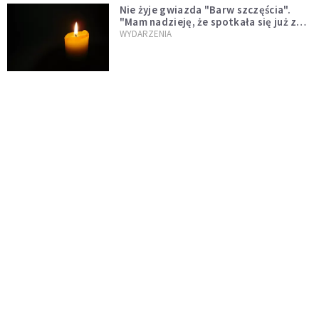
Nie żyje gwiazda "Barw szczęścia".
"Mam nadzieję, że spotkała się już z
Bogiem, którego tak bardzo kochała"
WYDARZENIA