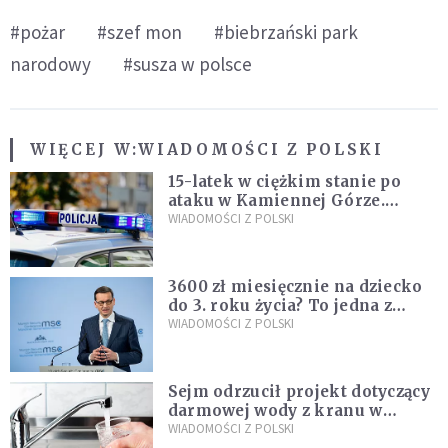
#pożar
#szef mon
#biebrzański park
narodowy
#susza w polsce
WIĘCEJ W:
WIADOMOŚCI Z POLSKI
15-latek w ciężkim stanie po
ataku w Kamiennej Górze.
Policja zatrzymała dwóch
WIADOMOŚCI Z POLSKI
nastolatków
3600 zł miesięcznie na dziecko
do 3. roku życia? To jedna z
propozycji programu "Rozwój
WIADOMOŚCI Z POLSKI
Plus"
Sejm odrzucił projekt dotyczący
darmowej wody z kranu w
restauracjach
WIADOMOŚCI Z POLSKI