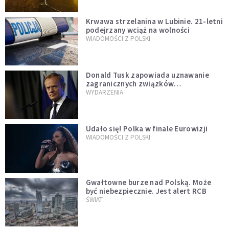
Krwawa strzelanina w Lubinie. 21-letni
podejrzany wciąż na wolności
WIADOMOŚCI Z POLSKI
Donald Tusk zapowiada uznawanie
zagranicznych związków
jednopłciowych. "Państwo oblało ten
WYDARZENIA
test"
Udało się! Polka w finale Eurowizji
WIADOMOŚCI Z POLSKI
Gwałtowne burze nad Polską. Może
być niebezpiecznie. Jest alert RCB
ŚWIAT