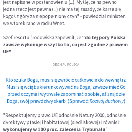
jest napisane w postanowieniu (...). Myślę, że na pewno
jedna rzecz jest pewna (...) nie ma tej zasady, że karze się
kogoś z góry za niepopełniony czyn" - powiedział minister
we wtorek rano w radiu Wnet.
Szef resortu środowiska zapewnił, że
"do tej pory Polska
zawsze wykonuje wszytko to, co jest zgodne z prawem
UE"
.
DEON.PL POLECA
Kto szuka Boga, musi się zwrócić całkowicie do wewnątrz.
Musi się wciąż ukierunkowywać na Boga, zawsze mieć Go
przed oczyma i wytrwale zapominać o sobie, aż znajdzie
Boga, swój prawdziwy skarb. (Sprawdź:
Rozwój duchowy
)
"Respektujemy prawo UE odnośnie Natury 2000, odnośnie
dyrektywy ptasiej i habitatowej (siedliskowej) i również
wykonujemy w 100 proc. zalecenia Trybunału
" -