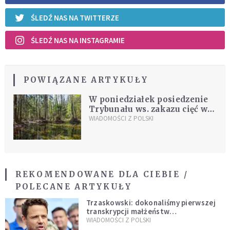
ŚLEDŹ NAS NA TWITTERZE
ŚLEDŹ NAS NA INSTAGRAMIE
POWIĄZANE ARTYKUŁY
W poniedziałek posiedzenie
Trybunału ws. zakazu cięć w
Puszczy Białowieskiej
WIADOMOŚCI Z POLSKI
REKOMENDOWANE DLA CIEBIE /
POLECANE ARTYKUŁY
Trzaskowski: dokonaliśmy pierwszej
transkrypcji małżeństw
jednopłciowych. “Tak jak
WIADOMOŚCI Z POLSKI
zapowiadałem, bez zwłoki,