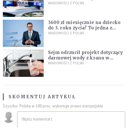
Policja zatrzymała dwóch
WIADOMOŚCI Z POLSKI
nastolatków
3600 zł miesięcznie na dziecko
do 3. roku życia? To jedna z
propozycji programu "Rozwój
WIADOMOŚCI Z POLSKI
Plus"
Sejm odrzucił projekt dotyczący
darmowej wody z kranu w
restauracjach
WIADOMOŚCI Z POLSKI
SKOMENTUJ ARTYKUŁ
Szyszko: Polska w 100 proc. wykonuje prawo europejskie