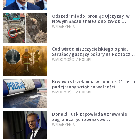
natychmiast”
Odszedł młodo, broniąc Ojczyzny. W
Nowym Sączu znaleziono zwłoki
mężczyzny z czasów potopu
WYDARZENIA
szwedzkiego
Cud wśród niszczycielskiego ognia.
Strażacy gaszący pożary na Roztoczu
opublikowali niezwykłe zdjęcie
WIADOMOŚCI Z POLSKI
Krwawa strzelanina w Lubinie. 21-letni
podejrzany wciąż na wolności
WIADOMOŚCI Z POLSKI
Donald Tusk zapowiada uznawanie
zagranicznych związków
jednopłciowych. "Państwo oblało ten
WYDARZENIA
test"