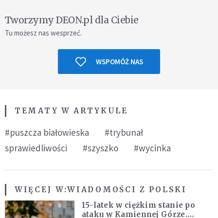
Tworzymy DEON.pl dla Ciebie
Tu możesz nas wesprzeć.
WSPOMÓŻ NAS
TEMATY W ARTYKULE
#puszcza białowieska
#trybunał
sprawiedliwości
#szyszko
#wycinka
WIĘCEJ W:
WIADOMOŚCI Z POLSKI
15-latek w ciężkim stanie po
ataku w Kamiennej Górze.