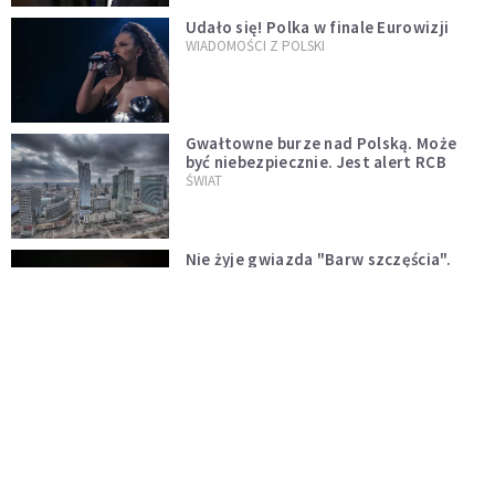
Udało się! Polka w finale Eurowizji
WIADOMOŚCI Z POLSKI
Gwałtowne burze nad Polską. Może
być niebezpiecznie. Jest alert RCB
ŚWIAT
Nie żyje gwiazda "Barw szczęścia".
"Mam nadzieję, że spotkała się już z
Bogiem, którego tak bardzo kochała"
WYDARZENIA