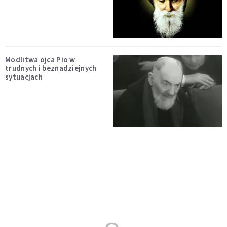
Modlitwa ojca Pio w
trudnych i beznadziejnych
sytuacjach