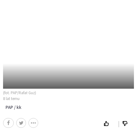
(fot. PAP/Rafał Guz)
8 lat temu
PAP / kk