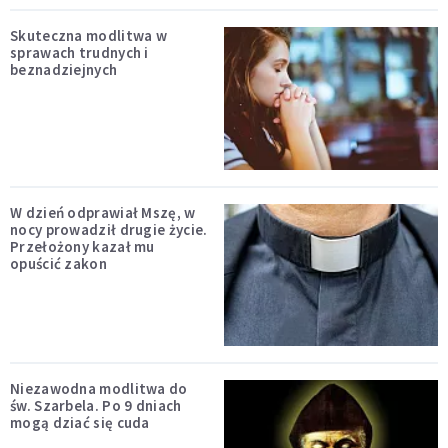
Skuteczna modlitwa w
sprawach trudnych i
beznadziejnych
W dzień odprawiał Mszę, w
nocy prowadził drugie życie.
Przełożony kazał mu
opuścić zakon
Niezawodna modlitwa do
św. Szarbela. Po 9 dniach
mogą dziać się cuda