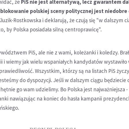
widać, że
PiS nie jest alternatywą, lecz gwarantem da
blokowanie polskiej sceny politycznej jest niedobre 
Kluzik-Rostkowska i deklarują, że czują się "w dalszym c
o, by Polska posiadała silną centroprawicę".
ywództwem PiS, ale nie z wami, koleżanki i koledzy. Br
ii i wiemy jak wielu wspaniałych kandydatów wystawiło
rawiedliwość. Wszystkim, którzy są na listach PiS życ
esteśmy do dyspozycji. Jeśli w dalszym ciągu będziecie c
hętnie go wam udzielimy. Bo Polska jest najważniejsza -
nki nawiązując na koniec do hasła kampanii prezydenck
ńskiego.