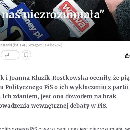
a nas niezrozumiała"
posłanki (fot. PAP/Grzegorz Jakubowski)
ak i Joanna Kluzik-Rostkowska oceniły, że p
 Politycznego PiS o ich wykluczeniu z partii 
. Ich zdaniem, jest ona dowodem na brak
owadzenia wewnętrznej debaty w PiS.
politycznego PiS o wyrzuceniu nas jest niezrozumiała, w