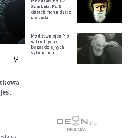
modlitwa do św.
Szarbela. Po 9
dniach mogą dziać
się cuda
Modlitwa ojca Pio
w trudnych i
beznadziejnych
sytuacjach
iątkowa
jest
ystawia