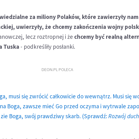
wiedzialne za miliony Polaków, które zawierzyły nam
ckiej, uwierzyły, że chcemy zakończenia wojny polsk
tanowczej, lecz roztropnej i że
chcemy być realną alte
a Tuska
- podkreśliły posłanki.
DEON.PL POLECA
ga, musi się zwrócić całkowicie do wewnątrz. Musi się w
a Boga, zawsze mieć Go przed oczyma i wytrwale zap
dzie Boga, swój prawdziwy skarb. (Sprawdź:
Rozwój duc