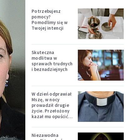
Potrzebujesz
pomocy?
Pomodlimy się w
Twojej intencji
Skuteczna
modlitwa w
sprawach trudnych
i beznadziejnych
W dzień odprawiał
Mszę, w nocy
prowadził drugie
życie. Przełożony
kazał mu opuścić
zakon
Niezawodna