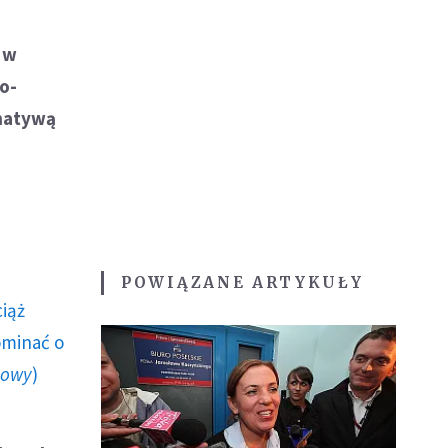
 w
o-
rnatywą
POWIĄZANE ARTYKUŁY
ciąż
ominać o
howy
)