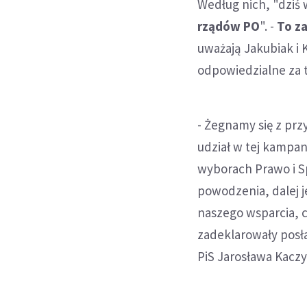
Według nich, "dziś 
rządów PO
". -
To za
uważają Jakubiak i 
odpowiedzialne za t
- Żegnamy się z prz
udział w tej kampan
wyborach Prawo i Sp
powodzenia, dalej j
naszego wsparcia, c
zadeklarowały posła
PiS Jarosława Kaczy