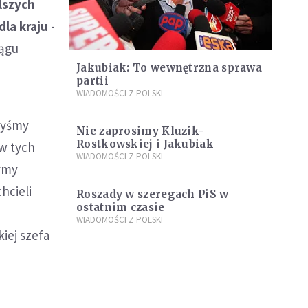
lszych
dla kraju
-
iągu
Jakubiak: To wewnętrzna sprawa
partii
WIADOMOŚCI Z POLSKI
ałyśmy
Nie zaprosimy Kluzik-
Rostkowskiej i Jakubiak
 w tych
WIADOMOŚCI Z POLSKI
zymy
hcieli
Roszady w szeregach PiS w
ostatnim czasie
WIADOMOŚCI Z POLSKI
iej szefa