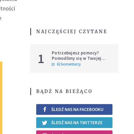
ętności
e
NAJCZĘŚCIEJ CZYTANE
Potrzebujesz pomocy?
1
Pomodlimy się w Twojej
intencji
62 komentarzy
BĄDŹ NA BIEŻĄCO
ŚLEDŹ NAS NA FACEBOOKU
ŚLEDŹ NAS NA TWITTERZE