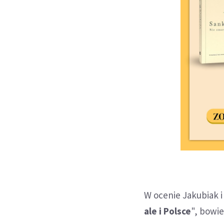
W ocenie Jakubiak i
ale i Polsce
", bowie