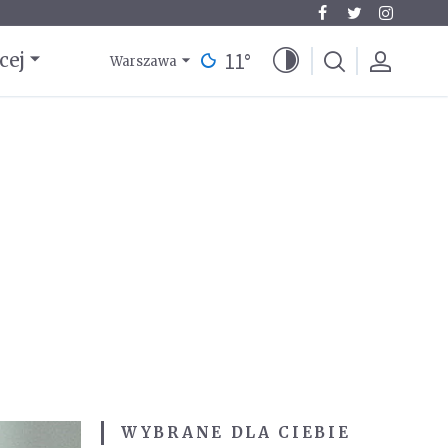
11
°
cej
Warszawa
WYBRANE DLA CIEBIE