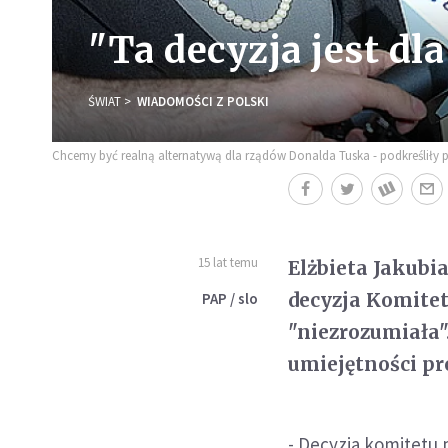
"Ta decyzja jest dl
ŚWIAT
WIADOMOŚCI Z POLSKI
Chcemy być realną alternatywą dla rządów Donalda Tuska - podkreśliły 
15 lat temu
Elżbieta Jakubi
decyzja Komitetu
PAP / slo
"niezrozumiała"
umiejętności pr
- Decyzja komitetu 