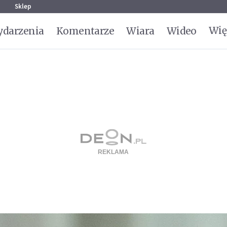
g
Sklep
Wię
darzenia
Komentarze
Wiara
Wideo