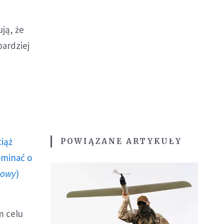
ją, że
bardziej
ciąż
POWIĄZANE ARTYKUŁY
ominać o
howy
)
m celu