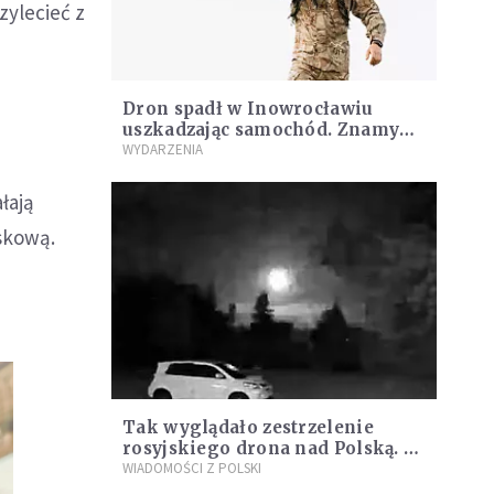
zylecieć z
Dron spadł w Inowrocławiu
uszkadzając samochód. Znamy
nowe ustalenia służb
WYDARZENIA
łają
skową.
Tak wyglądało zestrzelenie
rosyjskiego drona nad Polską. W
sieci pojawiło się nagranie
WIADOMOŚCI Z POLSKI