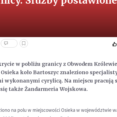
anicy. Służby postawion
krycie w pobliżu granicy z Obwodem Królewi
Osieka koło Bartoszyc znaleziono specjalis
i wykonanymi cyrylicą. Na miejscu pracują s
 się także Żandarmeria Wojskowa.
iono na polu w miejscowości Osieka w województwie w