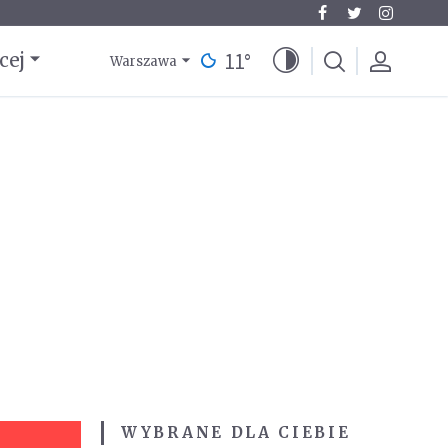
11
°
cej
Warszawa
WYBRANE DLA CIEBIE