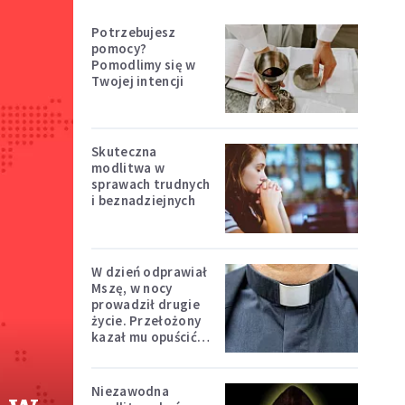
Potrzebujesz
pomocy?
Pomodlimy się w
Twojej intencji
Skuteczna
modlitwa w
sprawach trudnych
i beznadziejnych
W dzień odprawiał
Mszę, w nocy
prowadził drugie
życie. Przełożony
kazał mu opuścić
zakon
Niezawodna