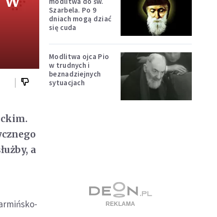
e w
modlitwa do św.
Szarbela. Po 9
dniach mogą dziać
się cuda
Modlitwa ojca Pio
w trudnych i
beznadziejnych
sytuacjach
eckim.
tycznego
łużby, a
armińsko-