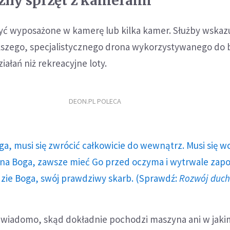
czny sprzęt z kamerami
yć wyposażone w kamerę lub kilka kamer. Służby wskazu
ększego, specjalistycznego drona wykorzystywanego do 
łań niż rekreacyjne loty.
DEON.PL POLECA
ga, musi się zwrócić całkowicie do wewnątrz. Musi się w
a Boga, zawsze mieć Go przed oczyma i wytrwale zap
dzie Boga, swój prawdziwy skarb. (Sprawdź:
Rozwój duc
wiadomo, skąd dokładnie pochodzi maszyna ani w jaki