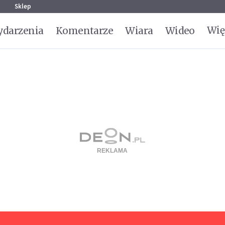
g
Sklep
Wię
darzenia
Komentarze
Wiara
Wideo