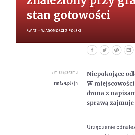
znaleziony przy gr
stan gotowości
ŚWIAT
WIADOMOŚCI Z POLSKI
2 miesiące temu
Niepokojące od
W miejscowości 
rmf24.pl / jh
drona z napisam
sprawą zajmuje
Urządzenie odnalez