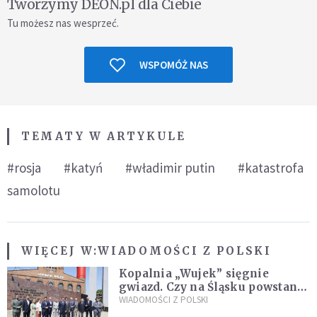
Tworzymy DEON.pl dla Ciebie
Tu możesz nas wesprzeć.
WSPOMÓŻ NAS
TEMATY W ARTYKULE
#rosja
#katyń
#władimir putin
#katastrofa
samolotu
WIĘCEJ W:
WIADOMOŚCI Z POLSKI
Kopalnia „Wujek” sięgnie
gwiazd. Czy na Śląsku powstanie
„Dolina Krzemowa”?
WIADOMOŚCI Z POLSKI