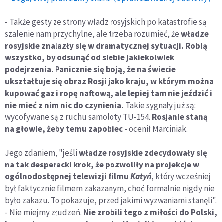
- Także gesty ze strony władz rosyjskich po katastrofie są
szalenie nam przychylne, ale trzeba rozumieć, że
władze
rosyjskie znalazły się w dramatycznej sytuacji. Robią
wszystko, by odsunąć od siebie jakiekolwiek
podejrzenia. Panicznie się boją, że na świecie
ukształtuje się obraz Rosji jako kraju, w którym można
kupować gaz i ropę naftową, ale lepiej tam nie jeździć i
nie mieć z nim nic do czynienia.
Takie sygnały już są:
wycofywane są z ruchu samoloty TU-154.
Rosjanie staną
na głowie, żeby temu zapobiec
- ocenił Marciniak.
Jego zdaniem, "jeśli
władze rosyjskie zdecydowały się
na tak desperacki krok, że pozwoliły na projekcje w
ogólnodostępnej telewizji filmu
Katyń
, który wcześniej
był faktycznie filmem zakazanym, choć formalnie nigdy nie
było zakazu. To pokazuje, przed jakimi wyzwaniami stanęli".
- Nie miejmy złudzeń.
Nie zrobili tego z miłości do Polski,