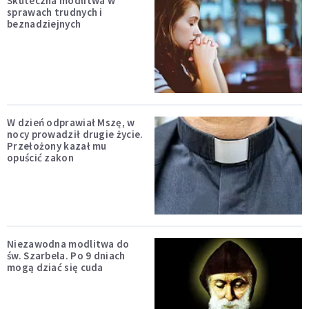
Skuteczna modlitwa w
sprawach trudnych i
beznadziejnych
W dzień odprawiał Mszę, w
nocy prowadził drugie życie.
Przełożony kazał mu
opuścić zakon
Niezawodna modlitwa do
św. Szarbela. Po 9 dniach
mogą dziać się cuda