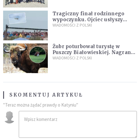
Tragiczny finał rodzinnego
wypoczynku. Ojciec usłyszy
zarzuty
WIADOMOŚCI Z POLSKI
Żubr poturbował turystę w
Puszczy Białowieskiej. Nagranie
daje do myślenia
WIADOMOŚCI Z POLSKI
SKOMENTUJ ARTYKUŁ
"Teraz można żądać prawdy o Katyniu"