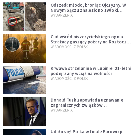
Odszedł młodo, broniąc Ojczyzny. W
Nowym Sączu znaleziono zwłoki
mężczyzny z czasów potopu
WYDARZENIA
szwedzkiego
Cud wśród niszczycielskiego ognia.
Strażacy gaszący pożary na Roztoczu
opublikowali niezwykłe zdjęcie
WIADOMOŚCI Z POLSKI
Krwawa strzelanina w Lubinie. 21-letni
podejrzany wciąż na wolności
WIADOMOŚCI Z POLSKI
Donald Tusk zapowiada uznawanie
zagranicznych związków
jednopłciowych. "Państwo oblało ten
WYDARZENIA
test"
Udało się! Polka w finale Eurowizji