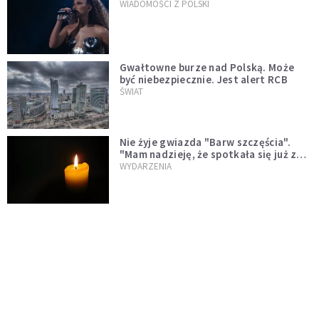
WIADOMOŚCI Z POLSKI
Gwałtowne burze nad Polską. Może
być niebezpiecznie. Jest alert RCB
ŚWIAT
Nie żyje gwiazda "Barw szczęścia".
"Mam nadzieję, że spotkała się już z
Bogiem, którego tak bardzo kochała"
WYDARZENIA