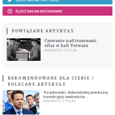
ŚLEDŹ NAS NA INSTAGRAMIE
POWIĄZANE ARTYKUŁY
Czuwanie nad trumnami
ofiar w hali Torwaru
WIADOMOŚCI Z POLSKI
REKOMENDOWANE DLA CIEBIE /
POLECANE ARTYKUŁY
Trzaskowski: dokonaliśmy pierwszej
transkrypcji małżeństw
jednopłciowych. “Tak jak
WIADOMOŚCI Z POLSKI
zapowiadałem, bez zwłoki,
natychmiast”