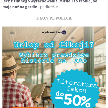
lecz z zimnego wyrachowania. Musieli to zrobić, bo
mają nóż na gardle
- podkreślił.
DEON.PL POLECA