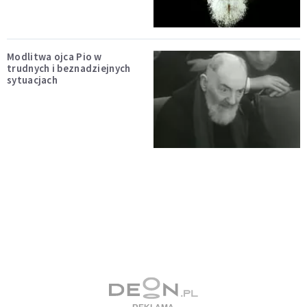
Modlitwa ojca Pio w
trudnych i beznadziejnych
sytuacjach