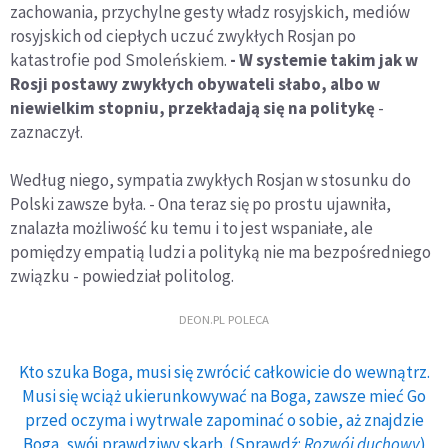
zachowania, przychylne gesty władz rosyjskich, mediów
rosyjskich od ciepłych uczuć zwykłych Rosjan po
katastrofie pod Smoleńskiem.
- W systemie takim jak w
Rosji postawy zwykłych obywateli słabo, albo w
niewielkim stopniu, przekładają się na politykę
-
zaznaczył.
Według niego, sympatia zwykłych Rosjan w stosunku do
Polski zawsze była. - Ona teraz się po prostu ujawniła,
znalazła możliwość ku temu i to jest wspaniałe, ale
pomiędzy empatią ludzi a polityką nie ma bezpośredniego
związku - powiedział politolog.
DEON.PL POLECA
Kto szuka Boga, musi się zwrócić całkowicie do wewnątrz.
Musi się wciąż ukierunkowywać na Boga, zawsze mieć Go
przed oczyma i wytrwale zapominać o sobie, aż znajdzie
Boga, swój prawdziwy skarb. (Sprawdź:
Rozwój duchowy
)