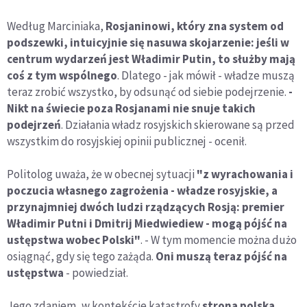
Według Marciniaka,
Rosjaninowi, który zna system od
podszewki, intuicyjnie się nasuwa skojarzenie: jeśli w
centrum wydarzeń jest Władimir Putin, to służby mają
coś z tym wspólnego
. Dlatego - jak mówił - władze muszą
teraz zrobić wszystko, by odsunąć od siebie podejrzenie.
-
Nikt na świecie poza Rosjanami nie snuje takich
podejrzeń
. Działania władz rosyjskich skierowane są przed
wszystkim do rosyjskiej opinii publicznej - ocenił.
Politolog uważa, że w obecnej sytuacji
"z wyrachowania i
poczucia własnego zagrożenia - władze rosyjskie, a
przynajmniej dwóch ludzi rządzących Rosją: premier
Władimir Putni i Dmitrij Miedwiediew - mogą pójść na
ustępstwa wobec Polski"
. - W tym momencie można dużo
osiągnąć, gdy się tego zażąda.
Oni muszą teraz pójść na
ustępstwa
- powiedział.
Jego zdaniem, w kontekście katastrofy
strona polska