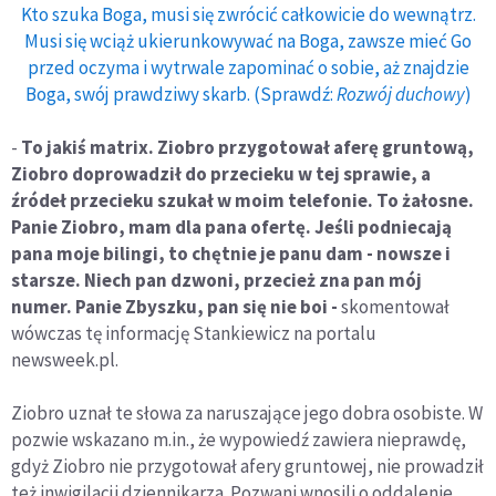
Kto szuka Boga, musi się zwrócić całkowicie do wewnątrz.
Musi się wciąż ukierunkowywać na Boga, zawsze mieć Go
przed oczyma i wytrwale zapominać o sobie, aż znajdzie
Boga, swój prawdziwy skarb. (Sprawdź:
Rozwój duchowy
)
-
To jakiś matrix. Ziobro przygotował aferę gruntową,
Ziobro doprowadził do przecieku w tej sprawie, a
źródeł przecieku szukał w moim telefonie. To żałosne.
Panie Ziobro, mam dla pana ofertę. Jeśli podniecają
pana moje bilingi, to chętnie je panu dam - nowsze i
starsze. Niech pan dzwoni, przecież zna pan mój
numer. Panie Zbyszku, pan się nie boi -
skomentował
wówczas tę informację Stankiewicz na portalu
newsweek.pl.
Ziobro uznał te słowa za naruszające jego dobra osobiste. W
pozwie wskazano m.in., że wypowiedź zawiera nieprawdę,
gdyż Ziobro nie przygotował afery gruntowej, nie prowadził
też inwigilacji dziennikarza. Pozwani wnosili o oddalenie