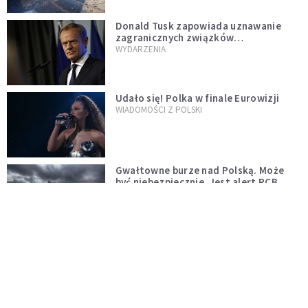
Donald Tusk zapowiada uznawanie
zagranicznych związków
jednopłciowych. "Państwo oblało ten
WYDARZENIA
test"
Udało się! Polka w finale Eurowizji
WIADOMOŚCI Z POLSKI
Gwałtowne burze nad Polską. Może
być niebezpiecznie. Jest alert RCB
ŚWIAT
Nie żyje gwiazda "Barw szczęścia".
"Mam nadzieję, że spotkała się już z
Bogiem, którego tak bardzo kochała"
WYDARZENIA