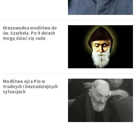
Niezawodna modlitwa do
św. Szarbela. Po 9 dniach
mogą dziać się cuda
Modlitwa ojca Pio w
trudnych i beznadziejnych
sytuacjach