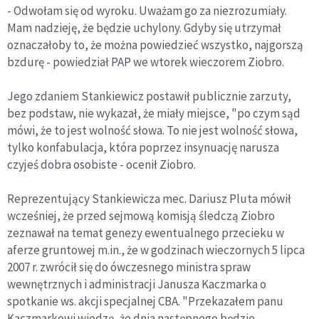
- Odwołam się od wyroku. Uważam go za niezrozumiały.
Mam nadzieję, że będzie uchylony. Gdyby się utrzymał
oznaczałoby to, że można powiedzieć wszystko, najgorszą
bzdurę - powiedział PAP we wtorek wieczorem Ziobro.
Jego zdaniem Stankiewicz postawił publicznie zarzuty,
bez podstaw, nie wykazał, że miały miejsce, "po czym sąd
mówi, że to jest wolność słowa. To nie jest wolność słowa,
tylko konfabulacja, która poprzez insynuację narusza
czyjeś dobra osobiste - ocenił Ziobro.
Reprezentujący Stankiewicza mec. Dariusz Pluta mówił
wcześniej, że przed sejmową komisją śledczą Ziobro
zeznawał na temat genezy ewentualnego przecieku w
aferze gruntowej m.in., że w godzinach wieczornych 5 lipca
2007 r. zwrócił się do ówczesnego ministra spraw
wewnętrznych i administracji Janusza Kaczmarka o
spotkanie ws. akcji specjalnej CBA. "Przekazałem panu
Kaczmarkowi wiedzę, że dnia następnego będzie