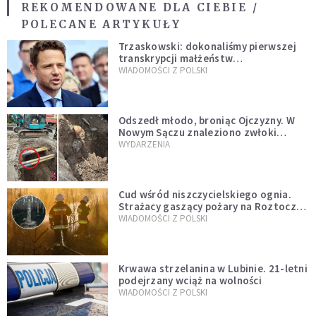
REKOMENDOWANE DLA CIEBIE /
POLECANE ARTYKUŁY
Trzaskowski: dokonaliśmy pierwszej
transkrypcji małżeństw
jednopłciowych. “Tak jak
WIADOMOŚCI Z POLSKI
zapowiadałem, bez zwłoki,
natychmiast”
Odszedł młodo, broniąc Ojczyzny. W
Nowym Sączu znaleziono zwłoki
mężczyzny z czasów potopu
WYDARZENIA
szwedzkiego
Cud wśród niszczycielskiego ognia.
Strażacy gaszący pożary na Roztoczu
opublikowali niezwykłe zdjęcie
WIADOMOŚCI Z POLSKI
Krwawa strzelanina w Lubinie. 21-letni
podejrzany wciąż na wolności
WIADOMOŚCI Z POLSKI