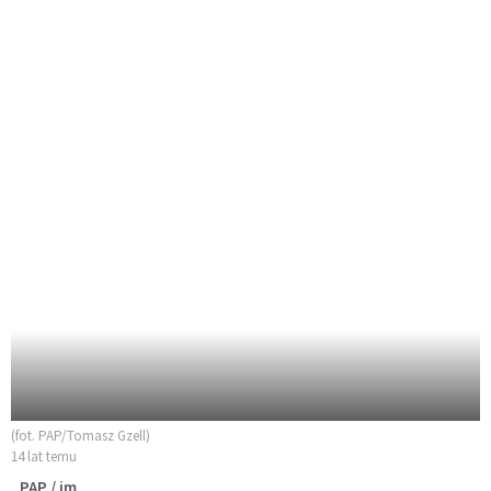
(fot. PAP/Tomasz Gzell)
14 lat temu
PAP / im