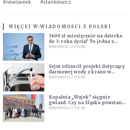
#newsweek
#stankiewicz
WIĘCEJ W:
WIADOMOŚCI Z POLSKI
3600 zł miesięcznie na dziecko
do 3. roku życia? To jedna z
propozycji programu "Rozwój
WIADOMOŚCI Z POLSKI
Plus"
Sejm odrzucił projekt dotyczący
darmowej wody z kranu w
restauracjach
WIADOMOŚCI Z POLSKI
Kopalnia „Wujek” sięgnie
gwiazd. Czy na Śląsku powstanie
„Dolina Krzemowa”?
WIADOMOŚCI Z POLSKI