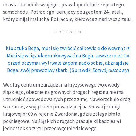
miasta stał obok swojego - prawdopodobnie zepsutego -
samochodu. Potrącił go kierujący peugeotem 24-latek,
który omijał malucha. Potrącony kierowca zmarł w szpitalu.
DEON.PL POLECA
Kto szuka Boga, musi się zwrócić całkowicie do wewnątrz.
Musi się wciąż ukierunkowywać na Boga, zawsze mieć Go
przed oczyma i wytrwale zapominać o sobie, aż znajdzie
Boga, swój prawdziwy skarb. (Sprawdź:
Rozwój duchowy
)
Według centrum zarządzania kryzysowego wojewody
śląskiego, obecnie na głównych drogach regionu nie ma
utrudnień spowodowanych przez zimę. Nawierzchnie dróg
są czarne, z wyjątkiem prowadzącej na Słowację drogi
krajowej nr 69 w rejonie Zwardonia, gdzie zalega błoto
pośniegowe. Na śląskich drogach pracuje kilkadziesiąt
jednostek sprzętu przeciwgołoledziowego.