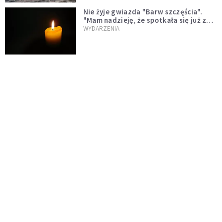
Nie żyje gwiazda "Barw szczęścia".
"Mam nadzieję, że spotkała się już z
Bogiem, którego tak bardzo kochała"
WYDARZENIA