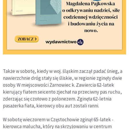
Także w sobotę, kiedy w woj. śląskim zaczął padać śnieg, a
nawierzchnie dróg stały się śliskie, w regionie zginęły dwie
osoby. W miejscowości Żarnowiec k. Zawiercia 62-latek
kierujący fiatem seicento zjechał na przeciwny pas ruchu,
zderzając się czołowo z polonezem. Zginęła 62-letnia
pasażerka fiata, kierowcy obu aut zostali ranni.
W sobotę wieczorem w Częstochowie zginął 65-latek -
kierowca malucha, który na skrzyżowaniu w centrum