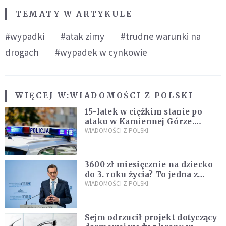
TEMATY W ARTYKULE
#wypadki
#atak zimy
#trudne warunki na
drogach
#wypadek w cynkowie
WIĘCEJ W:
WIADOMOŚCI Z POLSKI
15-latek w ciężkim stanie po
ataku w Kamiennej Górze.
Policja zatrzymała dwóch
WIADOMOŚCI Z POLSKI
nastolatków
3600 zł miesięcznie na dziecko
do 3. roku życia? To jedna z
propozycji programu "Rozwój
WIADOMOŚCI Z POLSKI
Plus"
Sejm odrzucił projekt dotyczący