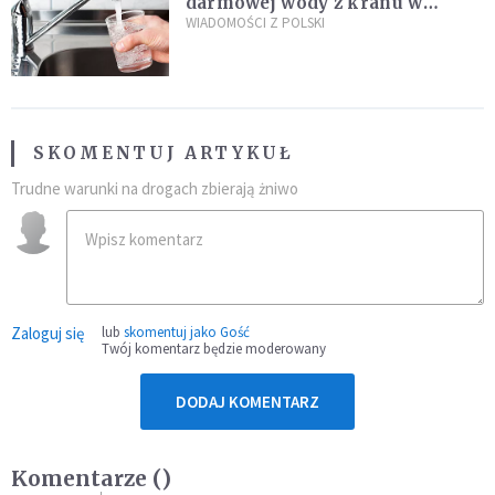
darmowej wody z kranu w
restauracjach
WIADOMOŚCI Z POLSKI
SKOMENTUJ ARTYKUŁ
Trudne warunki na drogach zbierają żniwo
Zaloguj się
lub
skomentuj jako Gość
Twój komentarz będzie moderowany
DODAJ KOMENTARZ
Komentarze (
)