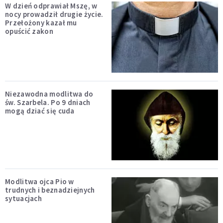
W dzień odprawiał Mszę, w
nocy prowadził drugie życie.
Przełożony kazał mu
opuścić zakon
Niezawodna modlitwa do
św. Szarbela. Po 9 dniach
mogą dziać się cuda
Modlitwa ojca Pio w
trudnych i beznadziejnych
sytuacjach