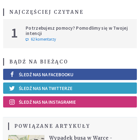
NAJCZĘŚCIEJ CZYTANE
1
Potrzebujesz pomocy? Pomodlimy się w Twojej
intencji
62 komentarzy
BĄDŹ NA BIEŻĄCO
ŚLEDŹ NAS NA FACEBOOKU
ŚLEDŹ NAS NA TWITTERZE
ŚLEDŹ NAS NA INSTAGRAMIE
POWIĄZANE ARTYKUŁY
Wypadek busa w Warce -