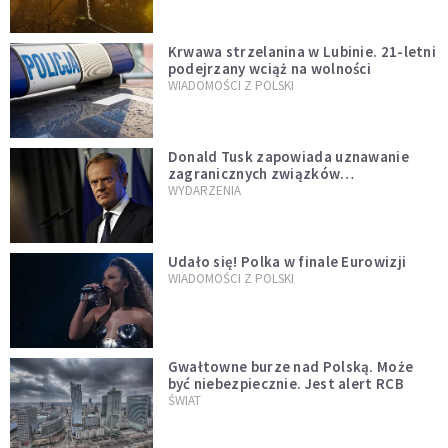
Krwawa strzelanina w Lubinie. 21-letni
podejrzany wciąż na wolności
WIADOMOŚCI Z POLSKI
Donald Tusk zapowiada uznawanie
zagranicznych związków
jednopłciowych. "Państwo oblało ten
WYDARZENIA
test"
Udało się! Polka w finale Eurowizji
WIADOMOŚCI Z POLSKI
Gwałtowne burze nad Polską. Może
być niebezpiecznie. Jest alert RCB
ŚWIAT