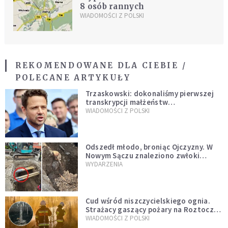
8 osób rannych
WIADOMOŚCI Z POLSKI
REKOMENDOWANE DLA CIEBIE /
POLECANE ARTYKUŁY
Trzaskowski: dokonaliśmy pierwszej
transkrypcji małżeństw
jednopłciowych. “Tak jak
WIADOMOŚCI Z POLSKI
zapowiadałem, bez zwłoki,
natychmiast”
Odszedł młodo, broniąc Ojczyzny. W
Nowym Sączu znaleziono zwłoki
mężczyzny z czasów potopu
WYDARZENIA
szwedzkiego
Cud wśród niszczycielskiego ognia.
Strażacy gaszący pożary na Roztoczu
opublikowali niezwykłe zdjęcie
WIADOMOŚCI Z POLSKI