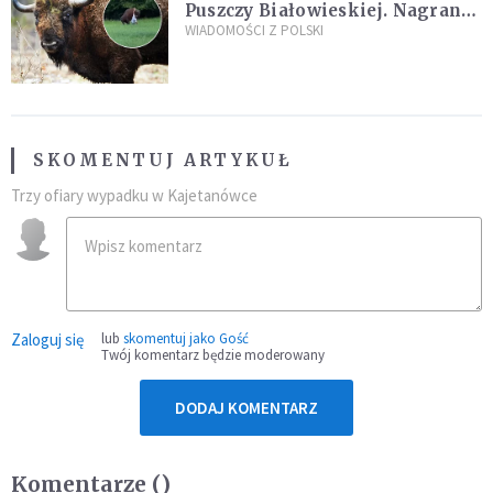
Puszczy Białowieskiej. Nagranie
daje do myślenia
WIADOMOŚCI Z POLSKI
SKOMENTUJ ARTYKUŁ
Trzy ofiary wypadku w Kajetanówce
Zaloguj się
lub
skomentuj jako Gość
Twój komentarz będzie moderowany
DODAJ KOMENTARZ
Komentarze (
)