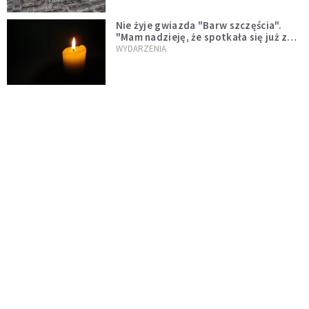
Nie żyje gwiazda "Barw szczęścia".
"Mam nadzieję, że spotkała się już z
Bogiem, którego tak bardzo kochała"
WYDARZENIA