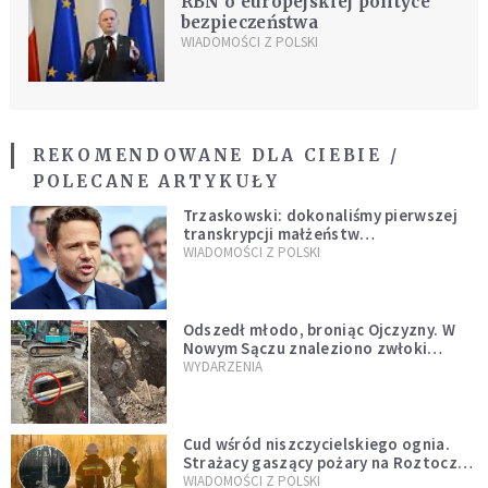
RBN o europejskiej polityce
bezpieczeństwa
WIADOMOŚCI Z POLSKI
REKOMENDOWANE DLA CIEBIE /
POLECANE ARTYKUŁY
Trzaskowski: dokonaliśmy pierwszej
transkrypcji małżeństw
jednopłciowych. “Tak jak
WIADOMOŚCI Z POLSKI
zapowiadałem, bez zwłoki,
natychmiast”
Odszedł młodo, broniąc Ojczyzny. W
Nowym Sączu znaleziono zwłoki
mężczyzny z czasów potopu
WYDARZENIA
szwedzkiego
Cud wśród niszczycielskiego ognia.
Strażacy gaszący pożary na Roztoczu
opublikowali niezwykłe zdjęcie
WIADOMOŚCI Z POLSKI