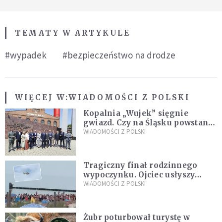
TEMATY W ARTYKULE
#wypadek
#bezpieczeństwo na drodze
WIĘCEJ W:
WIADOMOŚCI Z POLSKI
Kopalnia „Wujek” sięgnie
gwiazd. Czy na Śląsku powstanie
„Dolina Krzemowa”?
WIADOMOŚCI Z POLSKI
Tragiczny finał rodzinnego
wypoczynku. Ojciec usłyszy
zarzuty
WIADOMOŚCI Z POLSKI
Żubr poturbował turystę w