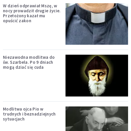
W dzień odprawiał Mszę, w
nocy prowadził drugie życie.
Przełożony kazał mu
opuścić zakon
Niezawodna modlitwa do
św. Szarbela. Po 9 dniach
mogą dziać się cuda
Modlitwa ojca Pio w
trudnych i beznadziejnych
sytuacjach