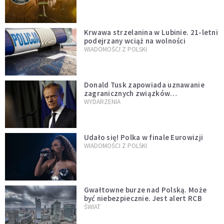
Krwawa strzelanina w Lubinie. 21-letni
podejrzany wciąż na wolności
WIADOMOŚCI Z POLSKI
Donald Tusk zapowiada uznawanie
zagranicznych związków
jednopłciowych. "Państwo oblało ten
WYDARZENIA
test"
Udało się! Polka w finale Eurowizji
WIADOMOŚCI Z POLSKI
Gwałtowne burze nad Polską. Może
być niebezpiecznie. Jest alert RCB
ŚWIAT