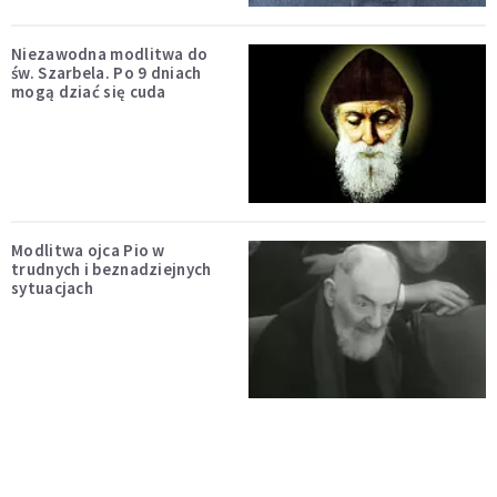
Niezawodna modlitwa do
św. Szarbela. Po 9 dniach
mogą dziać się cuda
Modlitwa ojca Pio w
trudnych i beznadziejnych
sytuacjach