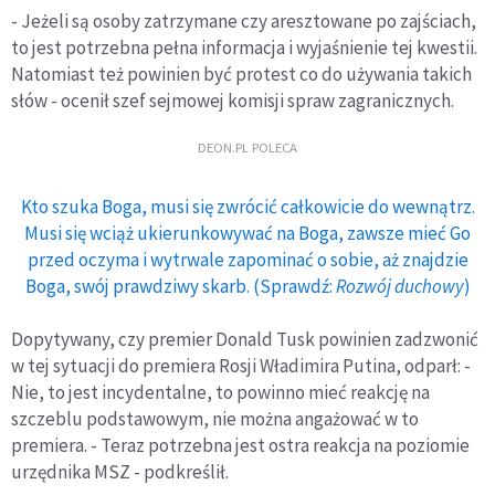
- Jeżeli są osoby zatrzymane czy aresztowane po zajściach,
to jest potrzebna pełna informacja i wyjaśnienie tej kwestii.
Natomiast też powinien być protest co do używania takich
słów - ocenił szef sejmowej komisji spraw zagranicznych.
DEON.PL POLECA
Kto szuka Boga, musi się zwrócić całkowicie do wewnątrz.
Musi się wciąż ukierunkowywać na Boga, zawsze mieć Go
przed oczyma i wytrwale zapominać o sobie, aż znajdzie
Boga, swój prawdziwy skarb. (Sprawdź:
Rozwój duchowy
)
Dopytywany, czy premier Donald Tusk powinien zadzwonić
w tej sytuacji do premiera Rosji Władimira Putina, odparł: -
Nie, to jest incydentalne, to powinno mieć reakcję na
szczeblu podstawowym, nie można angażować w to
premiera. - Teraz potrzebna jest ostra reakcja na poziomie
urzędnika MSZ - podkreślił.