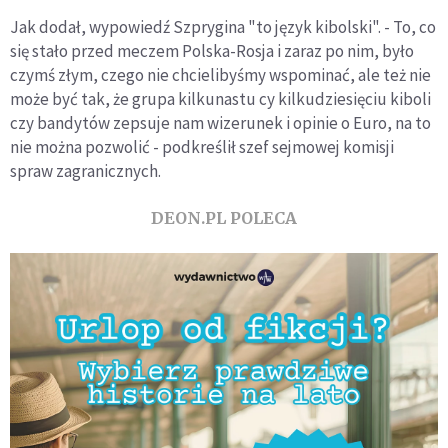
Jak dodał, wypowiedź Szprygina "to język kibolski". - To, co
się stało przed meczem Polska-Rosja i zaraz po nim, było
czymś złym, czego nie chcielibyśmy wspominać, ale też nie
może być tak, że grupa kilkunastu cy kilkudziesięciu kiboli
czy bandytów zepsuje nam wizerunek i opinie o Euro, na to
nie można pozwolić - podkreślił szef sejmowej komisji
spraw zagranicznych.
DEON.PL POLECA