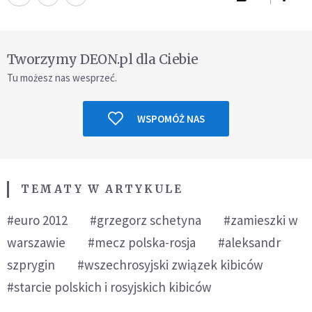
Tworzymy DEON.pl dla Ciebie
Tu możesz nas wesprzeć.
WSPOMÓŻ NAS
TEMATY W ARTYKULE
#euro 2012
#grzegorz schetyna
#zamieszki w
warszawie
#mecz polska-rosja
#aleksandr
szprygin
#wszechrosyjski związek kibiców
#starcie polskich i rosyjskich kibiców