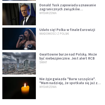
Donald Tusk zapowiada uznawanie
zagranicznych związków
jednopłciowych. "Państwo oblało ten
WYDARZENIA
test"
Udało się! Polka w finale Eurowizji
WIADOMOŚCI Z POLSKI
Gwałtowne burze nad Polską. Może
być niebezpiecznie. Jest alert RCB
ŚWIAT
Nie żyje gwiazda "Barw szczęścia".
"Mam nadzieję, że spotkała się już z
Bogiem, którego tak bardzo kochała"
WYDARZENIA