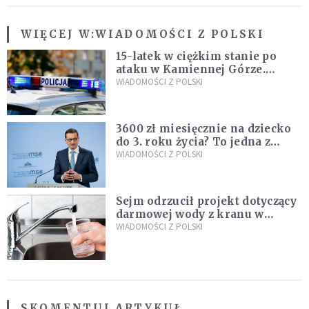
WIĘCEJ W:
WIADOMOŚCI Z POLSKI
15-latek w ciężkim stanie po
ataku w Kamiennej Górze.
Policja zatrzymała dwóch
WIADOMOŚCI Z POLSKI
nastolatków
3600 zł miesięcznie na dziecko
do 3. roku życia? To jedna z
propozycji programu "Rozwój
WIADOMOŚCI Z POLSKI
Plus"
Sejm odrzucił projekt dotyczący
darmowej wody z kranu w
restauracjach
WIADOMOŚCI Z POLSKI
SKOMENTUJ ARTYKUŁ