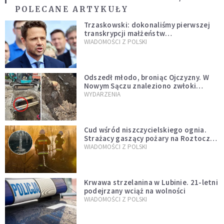
POLECANE ARTYKUŁY
Trzaskowski: dokonaliśmy pierwszej
transkrypcji małżeństw
jednopłciowych. “Tak jak
WIADOMOŚCI Z POLSKI
zapowiadałem, bez zwłoki,
natychmiast”
Odszedł młodo, broniąc Ojczyzny. W
Nowym Sączu znaleziono zwłoki
mężczyzny z czasów potopu
WYDARZENIA
szwedzkiego
Cud wśród niszczycielskiego ognia.
Strażacy gaszący pożary na Roztoczu
opublikowali niezwykłe zdjęcie
WIADOMOŚCI Z POLSKI
Krwawa strzelanina w Lubinie. 21-letni
podejrzany wciąż na wolności
WIADOMOŚCI Z POLSKI