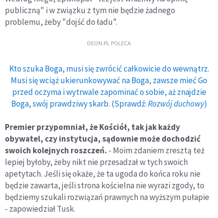
publiczną" i w związku z tym nie będzie żadnego
problemu, żeby "dojść do ładu".
DEON.PL POLECA
Kto szuka Boga, musi się zwrócić całkowicie do wewnątrz.
Musi się wciąż ukierunkowywać na Boga, zawsze mieć Go
przed oczyma i wytrwale zapominać o sobie, aż znajdzie
Boga, swój prawdziwy skarb. (Sprawdź:
Rozwój duchowy
)
Premier przypomniał, że Kościół, tak jak każdy
obywatel, czy instytucja, sądownie może dochodzić
swoich kolejnych roszczeń.
- Moim zdaniem zresztą też
lepiej byłoby, żeby nikt nie przesadzał w tych swoich
apetytach. Jeśli się okaże, że ta ugoda do końca roku nie
będzie zawarta, jeśli strona kościelna nie wyrazi zgody, to
będziemy szukali rozwiązań prawnych na wyższym pułapie
- zapowiedział Tusk.