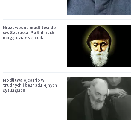
Niezawodna modlitwa do
św. Szarbela. Po 9 dniach
mogą dziać się cuda
Modlitwa ojca Pio w
trudnych i beznadziejnych
sytuacjach