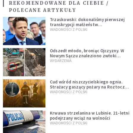
REKOMENDOWANE DLA CIEBIE /
POLECANE ARTYKUŁY
Trzaskowski: dokonaliśmy pierwszej
transkrypcji małżeństw
jednopłciowych. “Tak jak
WIADOMOŚCI Z POLSKI
zapowiadałem, bez zwłoki,
natychmiast”
Odszedł młodo, broniąc Ojczyzny. W
Nowym Sączu znaleziono zwłoki
mężczyzny z czasów potopu
WYDARZENIA
szwedzkiego
Cud wśród niszczycielskiego ognia.
Strażacy gaszący pożary na Roztoczu
opublikowali niezwykłe zdjęcie
WIADOMOŚCI Z POLSKI
Krwawa strzelanina w Lubinie. 21-letni
podejrzany wciąż na wolności
WIADOMOŚCI Z POLSKI