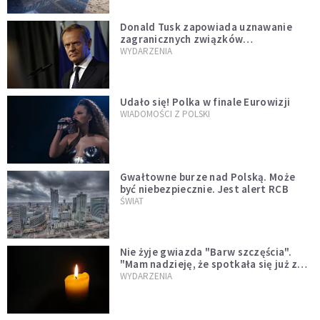
Donald Tusk zapowiada uznawanie
zagranicznych związków
jednopłciowych. "Państwo oblało ten
WYDARZENIA
test"
Udało się! Polka w finale Eurowizji
WIADOMOŚCI Z POLSKI
Gwałtowne burze nad Polską. Może
być niebezpiecznie. Jest alert RCB
ŚWIAT
Nie żyje gwiazda "Barw szczęścia".
"Mam nadzieję, że spotkała się już z
Bogiem, którego tak bardzo kochała"
WYDARZENIA