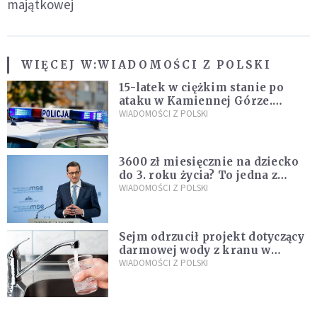
majątkowej
WIĘCEJ W:
WIADOMOŚCI Z POLSKI
15-latek w ciężkim stanie po
ataku w Kamiennej Górze.
Policja zatrzymała dwóch
WIADOMOŚCI Z POLSKI
nastolatków
3600 zł miesięcznie na dziecko
do 3. roku życia? To jedna z
propozycji programu "Rozwój
WIADOMOŚCI Z POLSKI
Plus"
Sejm odrzucił projekt dotyczący
darmowej wody z kranu w
restauracjach
WIADOMOŚCI Z POLSKI