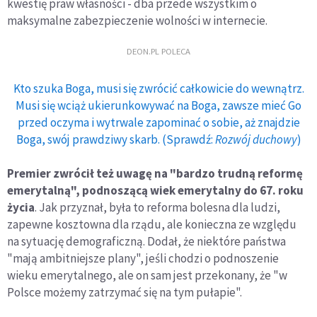
kwestię praw własności - dba przede wszystkim o
maksymalne zabezpieczenie wolności w internecie.
DEON.PL POLECA
Kto szuka Boga, musi się zwrócić całkowicie do wewnątrz.
Musi się wciąż ukierunkowywać na Boga, zawsze mieć Go
przed oczyma i wytrwale zapominać o sobie, aż znajdzie
Boga, swój prawdziwy skarb. (Sprawdź:
Rozwój duchowy
)
Premier zwrócił też uwagę na "bardzo trudną reformę
emerytalną", podnoszącą wiek emerytalny do 67. roku
życia
. Jak przyznał, była to reforma bolesna dla ludzi,
zapewne kosztowna dla rządu, ale konieczna ze względu
na sytuację demograficzną. Dodał, że niektóre państwa
"mają ambitniejsze plany", jeśli chodzi o podnoszenie
wieku emerytalnego, ale on sam jest przekonany, że "w
Polsce możemy zatrzymać się na tym pułapie".