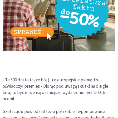
- Te 500 dni to także bój (...) o europejskie pieniądze -
oświadczył premier. - Biorąc pod uwagę skutki na długie
lata, to być może najważniejsze wydarzenie tych 500 dni -
ocenił.
Szef rządu powiedział też o potrzebie "wpompowania
maksymalnej ilości" pieniędzy w polską gospodarkę. W tym