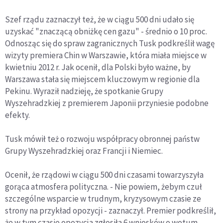
Szef rządu zaznaczył też, że w ciągu 500 dni udało się
uzyskać "znaczącą obniżkę cen gazu" - średnio o 10 proc.
Odnosząc się do spraw zagranicznych Tusk podkreślił wagę
wizyty premiera Chin w Warszawie, która miała miejsce w
kwietniu 2012 r. Jak ocenił, dla Polski było ważne, by
Warszawa stała się miejscem kluczowym w regionie dla
Pekinu. Wyraził nadzieję, że spotkanie Grupy
Wyszehradzkiej z premierem Japonii przyniesie podobne
efekty.
Tusk mówił też o rozwoju współpracy obronnej państw
Grupy Wyszehradzkiej oraz Francji i Niemiec.
Ocenił, że rządowi w ciągu 500 dni czasami towarzyszyła
gorąca atmosfera polityczna. - Nie powiem, żebym czuł
szczególne wsparcie w trudnym, kryzysowym czasie ze
strony na przykład opozycji - zaznaczył. Premier podkreślił,
że w tym czasie opozycja zgłosiła 6 wniosków o wotum