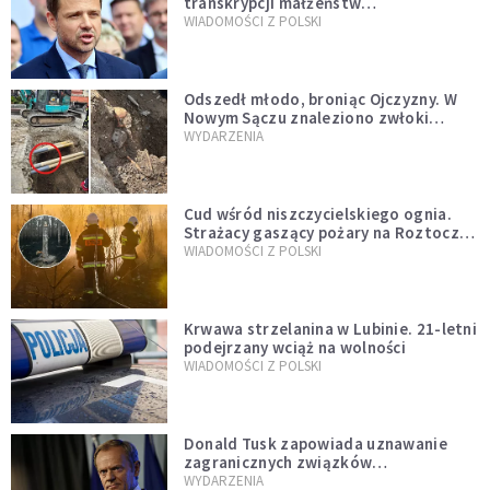
transkrypcji małżeństw
jednopłciowych. “Tak jak
WIADOMOŚCI Z POLSKI
zapowiadałem, bez zwłoki,
natychmiast”
Odszedł młodo, broniąc Ojczyzny. W
Nowym Sączu znaleziono zwłoki
mężczyzny z czasów potopu
WYDARZENIA
szwedzkiego
Cud wśród niszczycielskiego ognia.
Strażacy gaszący pożary na Roztoczu
opublikowali niezwykłe zdjęcie
WIADOMOŚCI Z POLSKI
Krwawa strzelanina w Lubinie. 21-letni
podejrzany wciąż na wolności
WIADOMOŚCI Z POLSKI
Donald Tusk zapowiada uznawanie
zagranicznych związków
jednopłciowych. "Państwo oblało ten
WYDARZENIA