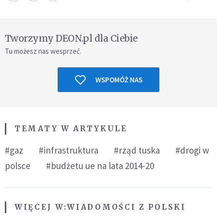
Tworzymy DEON.pl dla Ciebie
Tu możesz nas wesprzeć.
WSPOMÓŻ NAS
TEMATY W ARTYKULE
#gaz
#infrastruktura
#rząd tuska
#drogi w
polsce
#budżetu ue na lata 2014-20
WIĘCEJ W:
WIADOMOŚCI Z POLSKI