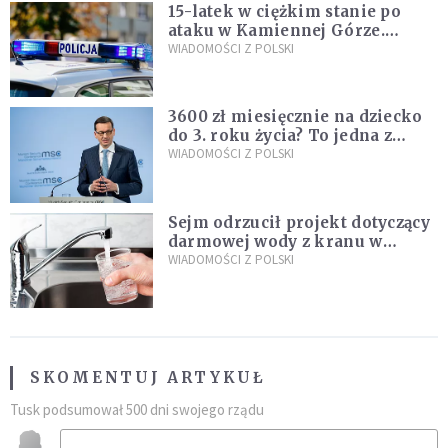
15-latek w ciężkim stanie po
ataku w Kamiennej Górze.
Policja zatrzymała dwóch
WIADOMOŚCI Z POLSKI
nastolatków
3600 zł miesięcznie na dziecko
do 3. roku życia? To jedna z
propozycji programu "Rozwój
WIADOMOŚCI Z POLSKI
Plus"
Sejm odrzucił projekt dotyczący
darmowej wody z kranu w
restauracjach
WIADOMOŚCI Z POLSKI
SKOMENTUJ ARTYKUŁ
Tusk podsumował 500 dni swojego rządu