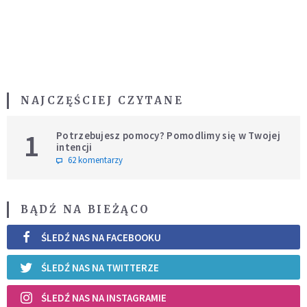
NAJCZĘŚCIEJ CZYTANE
1
Potrzebujesz pomocy? Pomodlimy się w Twojej
intencji
62 komentarzy
BĄDŹ NA BIEŻĄCO
ŚLEDŹ NAS NA FACEBOOKU
ŚLEDŹ NAS NA TWITTERZE
ŚLEDŹ NAS NA INSTAGRAMIE