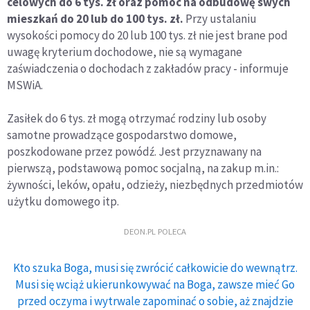
celowych do 6 tys. zł oraz pomoc na odbudowę swych
mieszkań do 20 lub do 100 tys. zł.
Przy ustalaniu
wysokości pomocy do 20 lub 100 tys. zł nie jest brane pod
uwagę kryterium dochodowe, nie są wymagane
zaświadczenia o dochodach z zakładów pracy - informuje
MSWiA.
Zasiłek do 6 tys. zł mogą otrzymać rodziny lub osoby
samotne prowadzące gospodarstwo domowe,
poszkodowane przez powódź. Jest przyznawany na
pierwszą, podstawową pomoc socjalną, na zakup m.in.:
żywności, leków, opału, odzieży, niezbędnych przedmiotów
użytku domowego itp.
DEON.PL POLECA
Kto szuka Boga, musi się zwrócić całkowicie do wewnątrz.
Musi się wciąż ukierunkowywać na Boga, zawsze mieć Go
przed oczyma i wytrwale zapominać o sobie, aż znajdzie