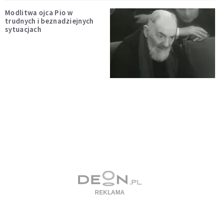
Modlitwa ojca Pio w
trudnych i beznadziejnych
sytuacjach