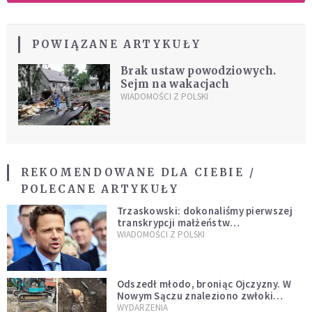
POWIĄZANE ARTYKUŁY
Brak ustaw powodziowych.
Sejm na wakacjach
WIADOMOŚCI Z POLSKI
REKOMENDOWANE DLA CIEBIE /
POLECANE ARTYKUŁY
Trzaskowski: dokonaliśmy pierwszej
transkrypcji małżeństw
jednopłciowych. “Tak jak
WIADOMOŚCI Z POLSKI
zapowiadałem, bez zwłoki,
natychmiast”
Odszedł młodo, broniąc Ojczyzny. W
Nowym Sączu znaleziono zwłoki
mężczyzny z czasów potopu
WYDARZENIA