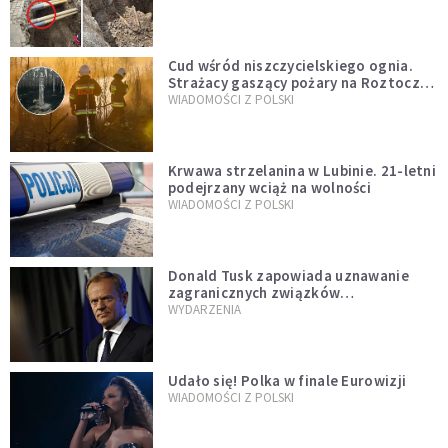
szwedzkiego
Cud wśród niszczycielskiego ognia.
Strażacy gaszący pożary na Roztoczu
opublikowali niezwykłe zdjęcie
WIADOMOŚCI Z POLSKI
Krwawa strzelanina w Lubinie. 21-letni
podejrzany wciąż na wolności
WIADOMOŚCI Z POLSKI
Donald Tusk zapowiada uznawanie
zagranicznych związków
jednopłciowych. "Państwo oblało ten
WYDARZENIA
test"
Udało się! Polka w finale Eurowizji
WIADOMOŚCI Z POLSKI