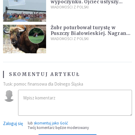
wypoczynku. Ojciec usłyszy
zarzuty
WIADOMOŚCI Z POLSKI
Żubr poturbował turystę w
Puszczy Białowieskiej. Nagranie
daje do myślenia
WIADOMOŚCI Z POLSKI
SKOMENTUJ ARTYKUŁ
Tusk: pomoc finansowa dla Dolnego Śląska
Zaloguj się
lub
skomentuj jako Gość
Twój komentarz będzie moderowany