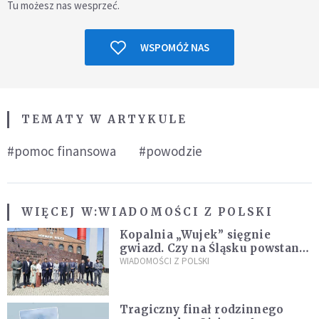
Tu możesz nas wesprzeć.
WSPOMÓŻ NAS
TEMATY W ARTYKULE
#pomoc finansowa
#powodzie
WIĘCEJ W:
WIADOMOŚCI Z POLSKI
Kopalnia „Wujek” sięgnie
gwiazd. Czy na Śląsku powstanie
„Dolina Krzemowa”?
WIADOMOŚCI Z POLSKI
Tragiczny finał rodzinnego