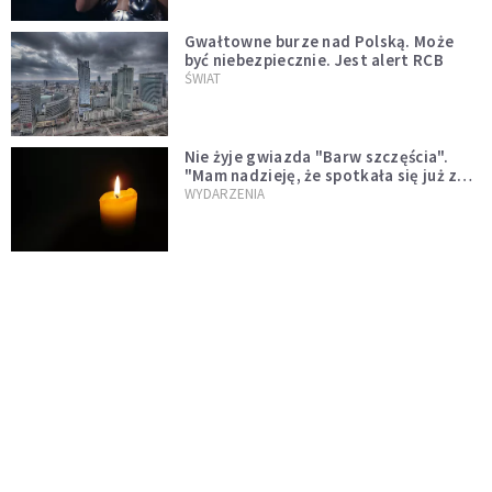
Gwałtowne burze nad Polską. Może
być niebezpiecznie. Jest alert RCB
ŚWIAT
Nie żyje gwiazda "Barw szczęścia".
"Mam nadzieję, że spotkała się już z
Bogiem, którego tak bardzo kochała"
WYDARZENIA