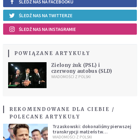
ŚLEDŹ NAS NA FACEBOOKU
ŚLEDŹ NAS NA TWITTERZE
ŚLEDŹ NAS NA INSTAGRAMIE
POWIĄZANE ARTYKUŁY
Zielony żuk (PSL) i
czerwony autobus (SLD)
WIADOMOŚCI Z POLSKI
REKOMENDOWANE DLA CIEBIE /
POLECANE ARTYKUŁY
Trzaskowski: dokonaliśmy pierwszej
transkrypcji małżeństw
jednopłciowych. “Tak jak
WIADOMOŚCI Z POLSKI