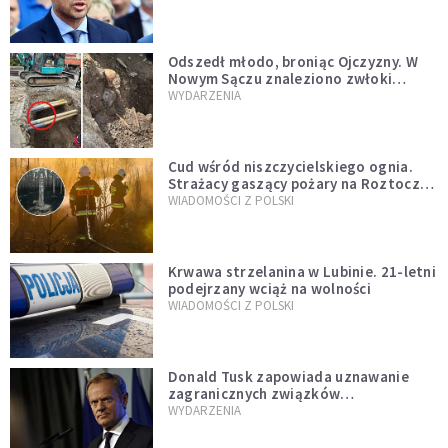
zapowiadałem, bez zwłoki,
natychmiast”
Odszedł młodo, broniąc Ojczyzny. W
Nowym Sączu znaleziono zwłoki
mężczyzny z czasów potopu
WYDARZENIA
szwedzkiego
Cud wśród niszczycielskiego ognia.
Strażacy gaszący pożary na Roztoczu
opublikowali niezwykłe zdjęcie
WIADOMOŚCI Z POLSKI
Krwawa strzelanina w Lubinie. 21-letni
podejrzany wciąż na wolności
WIADOMOŚCI Z POLSKI
Donald Tusk zapowiada uznawanie
zagranicznych związków
jednopłciowych. "Państwo oblało ten
WYDARZENIA
test"