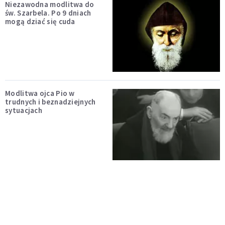
Niezawodna modlitwa do
św. Szarbela. Po 9 dniach
mogą dziać się cuda
Modlitwa ojca Pio w
trudnych i beznadziejnych
sytuacjach