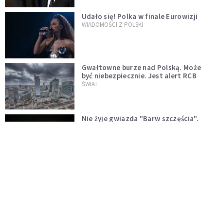
Udało się! Polka w finale Eurowizji
WIADOMOŚCI Z POLSKI
Gwałtowne burze nad Polską. Może
być niebezpiecznie. Jest alert RCB
ŚWIAT
Nie żyje gwiazda "Barw szczęścia".
"Mam nadzieję, że spotkała się już z
Bogiem, którego tak bardzo kochała"
WYDARZENIA