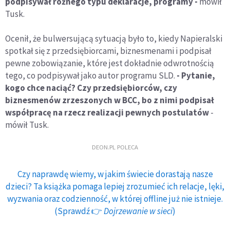
podpisywał różnego typu deklaracje, programy -
mówił
Tusk.
Ocenił, że bulwersującą sytuacją było to, kiedy Napieralski
spotkał się z przedsiębiorcami, biznesmenami i podpisał
pewne zobowiązanie, które jest dokładnie odwrotnością
tego, co podpisywał jako autor programu SLD.
- Pytanie,
kogo chce naciąć? Czy przedsiębiorców, czy
biznesmenów zrzeszonych w BCC, bo z nimi podpisał
współpracę na rzecz realizacji pewnych postulatów
-
mówił Tusk.
DEON.PL POLECA
Czy naprawdę wiemy, w jakim świecie dorastają nasze
dzieci? Ta książka pomaga lepiej zrozumieć ich relacje, lęki,
wyzwania oraz codzienność, w której offline już nie istnieje.
(Sprawdź 👉
Dojrzewanie w sieci
)