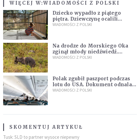
WIĘCEJ W:
WIADOMOŚCI Z POLSKI
Dziecko wypadło z piątego
piętra. Dziewczynę ocalili
sąsiedzi
WIADOMOŚCI Z POLSKI
Na drodze do Morskiego Oka
zginął młody niedźwiedź.
Sprawę bada Policja i TPN
WIADOMOŚCI Z POLSKI
Polak zgubił paszport podczas
lotu do USA. Dokument odnalazł
się w nietypowym miejscu
WIADOMOŚCI Z POLSKI
SKOMENTUJ ARTYKUŁ
Tusk: SLD to partner wysoce niepewny