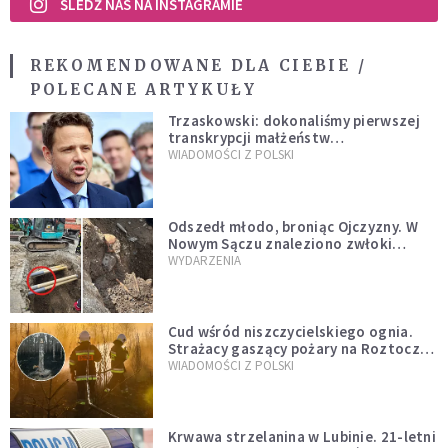
ŚLEDŹ NAS NA INSTAGRAMIE
REKOMENDOWANE DLA CIEBIE /
POLECANE ARTYKUŁY
Trzaskowski: dokonaliśmy pierwszej
transkrypcji małżeństw
jednopłciowych. “Tak jak
WIADOMOŚCI Z POLSKI
zapowiadałem, bez zwłoki,
natychmiast”
Odszedł młodo, broniąc Ojczyzny. W
Nowym Sączu znaleziono zwłoki
mężczyzny z czasów potopu
WYDARZENIA
szwedzkiego
Cud wśród niszczycielskiego ognia.
Strażacy gaszący pożary na Roztoczu
opublikowali niezwykłe zdjęcie
WIADOMOŚCI Z POLSKI
Krwawa strzelanina w Lubinie. 21-letni