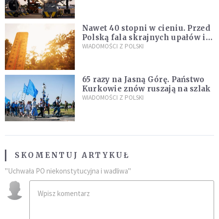
pod ich wpływem
Nawet 40 stopni w cieniu. Przed
Polską fala skrajnych upałów i
gwałtowne burze
WIADOMOŚCI Z POLSKI
65 razy na Jasną Górę. Państwo
Kurkowie znów ruszają na szlak
WIADOMOŚCI Z POLSKI
SKOMENTUJ ARTYKUŁ
"Uchwała PO niekonstytucyjna i wadliwa"