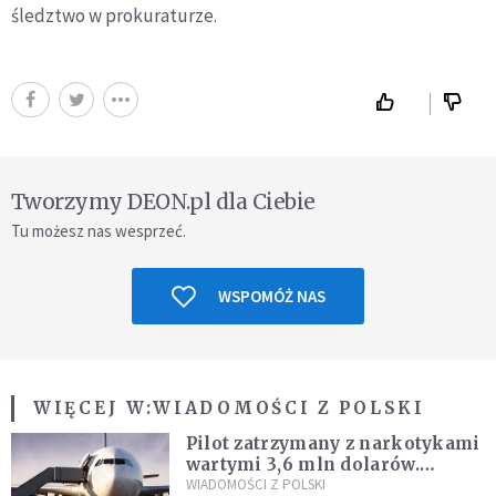
śledztwo w prokuraturze.
Tworzymy DEON.pl dla Ciebie
Tu możesz nas wesprzeć.
WSPOMÓŻ NAS
WIĘCEJ W:
WIADOMOŚCI Z POLSKI
Pilot zatrzymany z narkotykami
wartymi 3,6 mln dolarów.
Śledczy podejrzewają, że latał
WIADOMOŚCI Z POLSKI