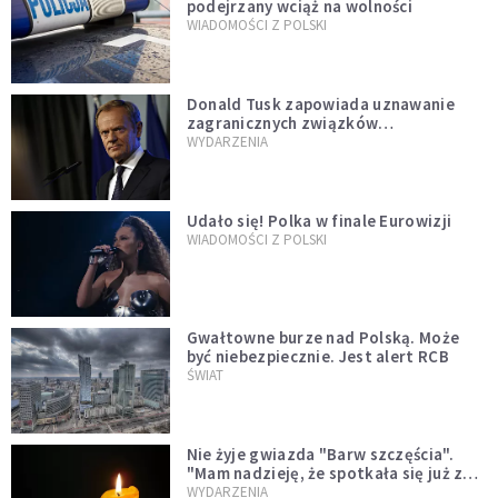
podejrzany wciąż na wolności
WIADOMOŚCI Z POLSKI
Donald Tusk zapowiada uznawanie
zagranicznych związków
jednopłciowych. "Państwo oblało ten
WYDARZENIA
test"
Udało się! Polka w finale Eurowizji
WIADOMOŚCI Z POLSKI
Gwałtowne burze nad Polską. Może
być niebezpiecznie. Jest alert RCB
ŚWIAT
Nie żyje gwiazda "Barw szczęścia".
"Mam nadzieję, że spotkała się już z
Bogiem, którego tak bardzo kochała"
WYDARZENIA