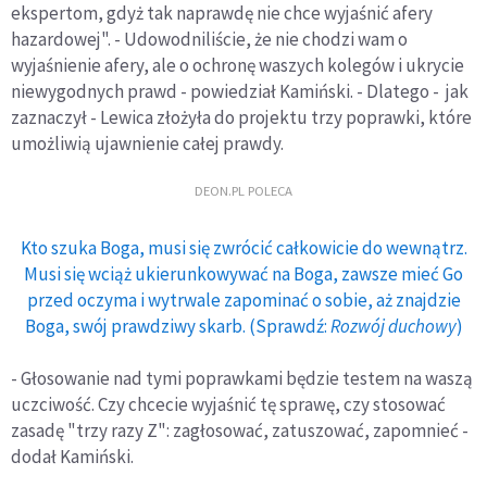
ekspertom, gdyż tak naprawdę nie chce wyjaśnić afery
hazardowej". - Udowodniliście, że nie chodzi wam o
wyjaśnienie afery, ale o ochronę waszych kolegów i ukrycie
niewygodnych prawd - powiedział Kamiński. - Dlatego - jak
zaznaczył - Lewica złożyła do projektu trzy poprawki, które
umożliwią ujawnienie całej prawdy.
DEON.PL POLECA
Kto szuka Boga, musi się zwrócić całkowicie do wewnątrz.
Musi się wciąż ukierunkowywać na Boga, zawsze mieć Go
przed oczyma i wytrwale zapominać o sobie, aż znajdzie
Boga, swój prawdziwy skarb. (Sprawdź:
Rozwój duchowy
)
- Głosowanie nad tymi poprawkami będzie testem na waszą
uczciwość. Czy chcecie wyjaśnić tę sprawę, czy stosować
zasadę "trzy razy Z": zagłosować, zatuszować, zapomnieć -
dodał Kamiński.